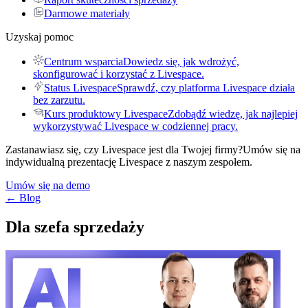
Darmowe materiały
Uzyskaj pomoc
Centrum wsparcia
Dowiedz się, jak wdrożyć,
skonfigurować i korzystać z Livespace.
Status Livespace
Sprawdź, czy platforma Livespace działa
bez zarzutu.
Kurs produktowy Livespace
Zdobądź wiedzę, jak najlepiej
wykorzystywać Livespace w codziennej pracy.
Zastanawiasz się, czy Livespace jest dla Twojej firmy?
Umów się na
indywidualną prezentację Livespace z naszym zespołem.
Umów się na demo
← Blog
Dla szefa sprzedaży