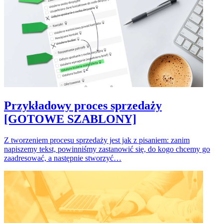
Przykładowy proces sprzedaży
[GOTOWE SZABLONY]
Z tworzeniem procesu sprzedaży jest jak z pisaniem: zanim
napiszemy tekst, powinniśmy zastanowić się, do kogo chcemy go
zaadresować, a następnie stworzyć…