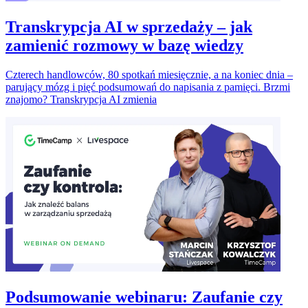
Transkrypcja AI w sprzedaży – jak
zamienić rozmowy w bazę wiedzy
Czterech handlowców, 80 spotkań miesięcznie, a na koniec dnia –
parujący mózg i pięć podsumowań do napisania z pamięci. Brzmi
znajomo? Transkrypcja AI zmienia
Podsumowanie webinaru: Zaufanie czy