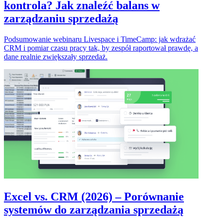
kontrola? Jak znaleźć balans w
zarządzaniu sprzedażą
Podsumowanie webinaru Livespace i TimeCamp: jak wdrażać
CRM i pomiar czasu pracy tak, by zespół raportował prawdę, a
dane realnie zwiększały sprzedaż.
Excel vs. CRM (2026) – Porównanie
systemów do zarządzania sprzedażą