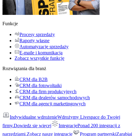
Funkcje
Procesy sprzedaży
Raporty własne
Automatyzacje sprzedaży
E-maile i komunikacja
Zobacz wszystkie funkcje
Rozwiązania dla branż
CRM dla B2B
CRM dla fotowoltaiki
CRM dla firm produkcyjnych
CRM dla dealerów samochodowych
CRM dla agencji marketingowych
Indywidualne wdrożenie
Wdrożymy Livespace do Twojej
firmy.
Dowiedz się więcej
Integracje
Ponad 200 integracji z
narzędziami.
Zobacz nasze integracje
Program partnerski
Zarabiaj