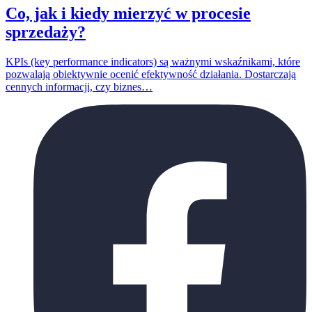
Co, jak i kiedy mierzyć w procesie
sprzedaży?
KPIs (key performance indicators) są ważnymi wskaźnikami, które
pozwalają obiektywnie ocenić efektywność działania. Dostarczają
cennych informacji, czy biznes…