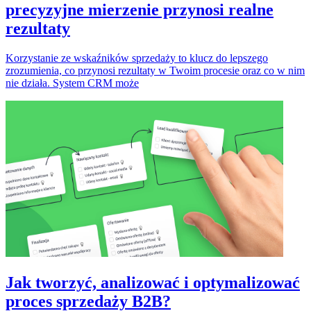
precyzyjne mierzenie przynosi realne
rezultaty
Korzystanie ze wskaźników sprzedaży to klucz do lepszego
zrozumienia, co przynosi rezultaty w Twoim procesie oraz co w nim
nie działa. System CRM może
Jak tworzyć, analizować i optymalizować
proces sprzedaży B2B?