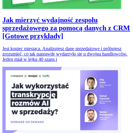
Jak mierzyć wydajność zespołu
sprzedażowego za pomocą danych z CRM
[Gotowe przykłady]
Jest koniec miesiąca. Analizujesz dane sprzedażowe i próbujesz
zrozumieć, co tak naprawdę wydarzyło się u dwojga handlowców.
Jeden miał w lejku 40 szans i