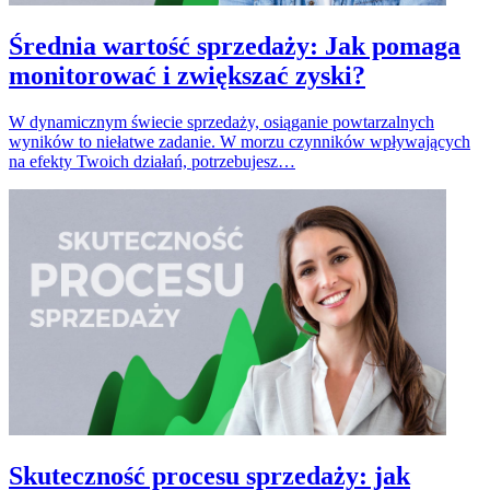
Średnia wartość sprzedaży: Jak pomaga
monitorować i zwiększać zyski?
W dynamicznym świecie sprzedaży, osiąganie powtarzalnych
wyników to niełatwe zadanie. W morzu czynników wpływających
na efekty Twoich działań, potrzebujesz…
Skuteczność procesu sprzedaży: jak