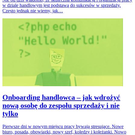
w dziale handlowym jest podstawą do sukcesów w sprzedaży.
Często jednak nie wiemy, jak…
Onboarding handlowca – jak wdrożyć
nową osobę do zespołu sprzedaży i nie
tylko
Pierwsze dni w nowym miejscu pracy bywają stresujące. Nowe
biuro, posada, obowiązki, nowy szef, koledzy i koleżanki. Nowo