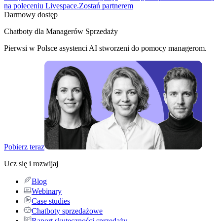
na poleceniu Livespace.
Zostań partnerem
Darmowy dostęp
Chatboty dla Managerów Sprzedaży
Pierwsi w Polsce asystenci AI stworzeni do pomocy managerom.
Pobierz teraz
Ucz się i rozwijaj
Blog
Webinary
Case studies
Chatboty sprzedażowe
Raport skuteczności sprzedaży