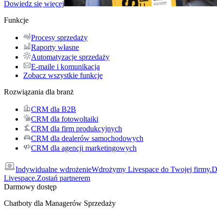
Dowiedz się więcej
Funkcje
Procesy sprzedaży
Raporty własne
Automatyzacje sprzedaży
E-maile i komunikacja
Zobacz wszystkie funkcje
Rozwiązania dla branż
CRM dla B2B
CRM dla fotowoltaiki
CRM dla firm produkcyjnych
CRM dla dealerów samochodowych
CRM dla agencji marketingowych
Indywidualne wdrożenie
Wdrożymy Livespace do Twojej firmy.
D
Livespace.
Zostań partnerem
Darmowy dostęp
Chatboty dla Managerów Sprzedaży