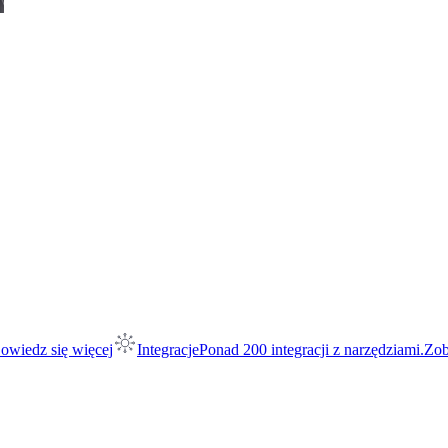
owiedz się więcej
Integracje
Ponad 200 integracji z narzędziami.
Zob