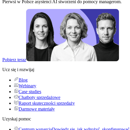
Pierwsi w Polsce asystenci AI stworzeni do pomocy managerom.
Pobierz teraz
Ucz się i rozwijaj
Blog
Webinary
Case studies
Chatboty sprzedażowe
Raport skuteczności sprzedaży
Darmowe materiały
Uzyskaj pomoc
Centrum wsparcia
Dowiedz się, jak wdrożyć, skonfigurować 