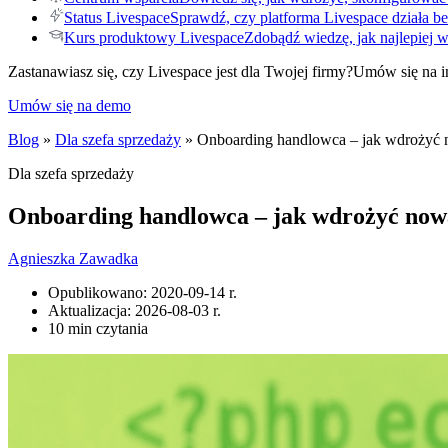
Status Livespace
Sprawdź, czy platforma Livespace działa be
Kurs produktowy Livespace
Zdobądź wiedzę, jak najlepiej 
Zastanawiasz się, czy Livespace jest dla Twojej firmy?
Umów się na i
Umów się na demo
Blog
»
Dla szefa sprzedaży
» Onboarding handlowca – jak wdrożyć no
Dla szefa sprzedaży
Onboarding handlowca – jak wdrożyć nową 
Agnieszka Zawadka
Opublikowano:
2020-09-14 r.
Aktualizacja:
2026-08-03 r.
10 min czytania