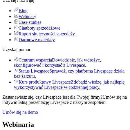
Ucz się i rozwijaj
Blog
Webinary
Case studies
Chatboty sprzedażowe
Raport skuteczności sprzedaży
Darmowe materiały
Uzyskaj pomoc
Centrum wsparcia
Dowiedz się, jak wdrożyć,
skonfigurować i korzystać z Livespace.
Status Livespace
Sprawdź, czy platforma Livespace działa
bez zarzutu.
Kurs produktowy Livespace
Zdobądź wiedzę, jak najlepiej
wykorzystywać Livespace w codziennej pracy.
Zastanawiasz się, czy Livespace jest dla Twojej firmy?
Umów się na
indywidualną prezentację Livespace z naszym zespołem.
Umów się na demo
Webinaria