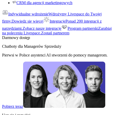
CRM dla agencji marketingowych
Indywidualne wdrożenie
Wdrożymy Livespace do Twojej
firmy.
Dowiedz się więcej
Integracje
Ponad 200 integracji z
narzędziami.
Zobacz nasze integracje
Program partnerski
Zarabiaj
na poleceniu Livespace.
Zostań partnerem
Darmowy dostęp
Chatboty dla Managerów Sprzedaży
Pierwsi w Polsce asystenci AI stworzeni do pomocy managerom.
Pobierz teraz