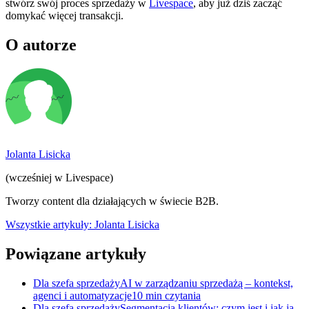
stwórz swój proces sprzedaży w
Livespace
, aby już dziś zacząć
domykać więcej transakcji.
O autorze
Jolanta Lisicka
(wcześniej w Livespace)
Tworzy content dla działających w świecie B2B.
Wszystkie artykuły: Jolanta Lisicka
Powiązane artykuły
Dla szefa sprzedaży
AI w zarządzaniu sprzedażą – kontekst,
agenci i automatyzacje
10 min czytania
Dla szefa sprzedaży
Segmentacja klientów: czym jest i jak ją