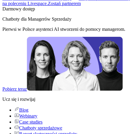
na poleceniu Livespace.
Zostań partnerem
Darmowy dostęp
Chatboty dla Managerów Sprzedaży
Pierwsi w Polsce asystenci AI stworzeni do pomocy managerom.
Pobierz teraz
Ucz się i rozwijaj
Blog
Webinary
Case studies
Chatboty sprzedażowe
Raport skuteczności sprzedaży