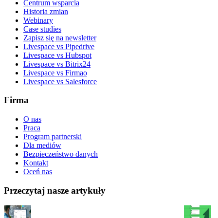
Centrum wsparcia
Historia zmian
Webinary
Case studies
Zapisz się na newsletter
Livespace vs Pipedrive
Livespace vs Hubspot
Livespace vs Bitrix24
Livespace vs Firmao
Livespace vs Salesforce
Firma
O nas
Praca
Program partnerski
Dla mediów
Bezpieczeństwo danych
Kontakt
Oceń nas
Przeczytaj nasze artykuły