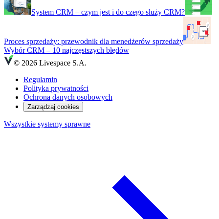
System CRM – czym jest i do czego służy CRM?
Proces sprzedaży: przewodnik dla menedżerów sprzedaży
Wybór CRM – 10 najczęstszych błędów
© 2026 Livespace S.A.
Regulamin
Polityka prywatności
Ochrona danych osobowych
Zarządzaj cookies
Wszystkie systemy sprawne