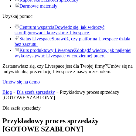
Darmowe materiały
Uzyskaj pomoc
Centrum wsparcia
Dowiedz się, jak wdrożyć,
skonfigurować i korzystać z Livespace.
Status Livespace
Sprawdź, czy platforma Livespace działa
bez zarzutu.
Kurs produktowy Livespace
Zdobądź wiedzę, jak najlepiej
wykorzystywać Livespace w codziennej pracy.
Zastanawiasz się, czy Livespace jest dla Twojej firmy?
Umów się na
indywidualną prezentację Livespace z naszym zespołem.
Umów się na demo
Blog
»
Dla szefa sprzedaży
» Przykładowy proces sprzedaży
[GOTOWE SZABLONY]
Dla szefa sprzedaży
Przykładowy proces sprzedaży
[GOTOWE SZABLONY]