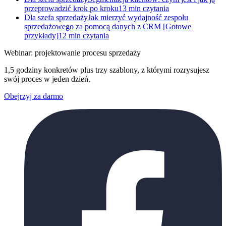
przeprowadzić krok po kroku
13 min czytania
Dla szefa sprzedaży
Jak mierzyć wydajność zespołu
sprzedażowego za pomocą danych z CRM [Gotowe
przykłady]
12 min czytania
Webinar: projektowanie procesu sprzedaży
1,5 godziny konkretów plus trzy szablony, z którymi rozrysujesz
swój proces w jeden dzień.
Obejrzyj za darmo