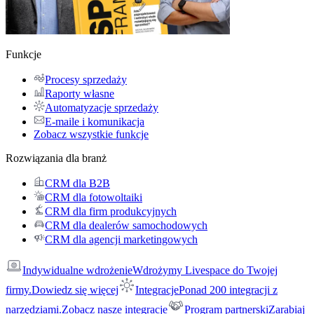
Funkcje
Procesy sprzedaży
Raporty własne
Automatyzacje sprzedaży
E-maile i komunikacja
Zobacz wszystkie funkcje
Rozwiązania dla branż
CRM dla B2B
CRM dla fotowoltaiki
CRM dla firm produkcyjnych
CRM dla dealerów samochodowych
CRM dla agencji marketingowych
Indywidualne wdrożenie
Wdrożymy Livespace do Twojej
firmy.
Dowiedz się więcej
Integracje
Ponad 200 integracji z
narzędziami.
Zobacz nasze integracje
Program partnerski
Zarabiaj