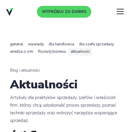
WYPRÓBUJ ZA DARMO
Menu
[wd_asp
id=10]
general
wywiady
dla handlowca
dla szefa sprzedaży
wiedza o crm
Rozwój biznesu
aktualności
Blog
»
aktualności
aktualności
Artykuły dla praktyków sprzedaży, szefów i właścicieli
firm, którzy chcą udoskonalić proces sprzedaży, poznać
techniki sprzedaży oraz wdrożyć narzędzia wspierające
sprzedaż.