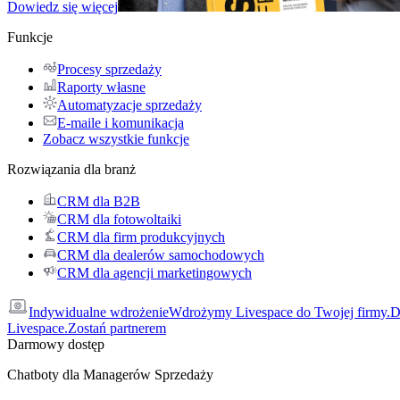
Dowiedz się więcej
Funkcje
Procesy sprzedaży
Raporty własne
Automatyzacje sprzedaży
E-maile i komunikacja
Zobacz wszystkie funkcje
Rozwiązania dla branż
CRM dla B2B
CRM dla fotowoltaiki
CRM dla firm produkcyjnych
CRM dla dealerów samochodowych
CRM dla agencji marketingowych
Indywidualne wdrożenie
Wdrożymy Livespace do Twojej firmy.
D
Livespace.
Zostań partnerem
Darmowy dostęp
Chatboty dla Managerów Sprzedaży