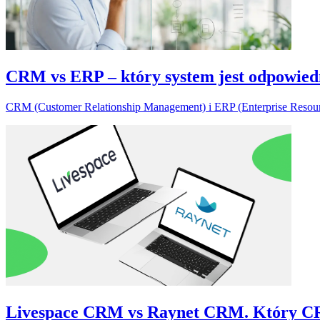
CRM vs ERP – który system jest odpowiedn
CRM (Customer Relationship Management) i ERP (Enterprise Resourc
Livespace CRM vs Raynet CRM. Który CRM