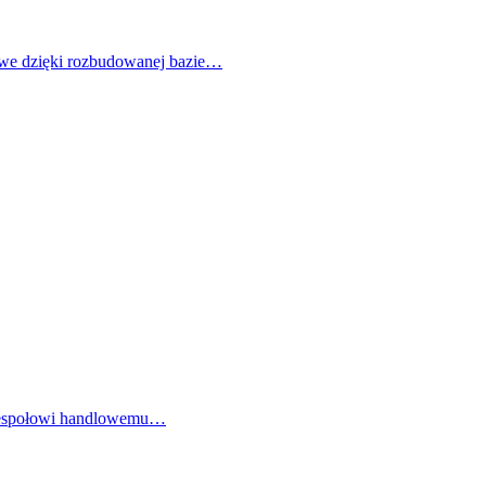
iwe dzięki rozbudowanej bazie…
a zespołowi handlowemu…