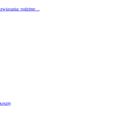
rozwiązania: rodzime…
koszty