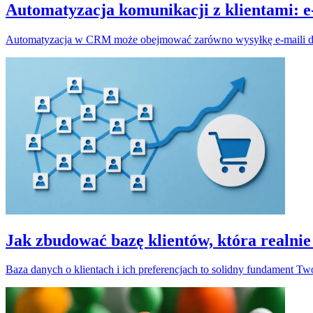
Automatyzacja komunikacji z klientami: e
Automatyzacja w CRM może obejmować zarówno wysyłkę e-maili do k
Jak zbudować bazę klientów, która realnie
Baza danych o klientach i ich preferencjach to solidny fundament 