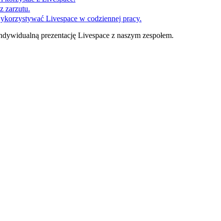
z zarzutu.
wykorzystywać Livespace w codziennej pracy.
ndywidualną prezentację Livespace z naszym zespołem.