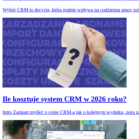
Wybór CRM to decyzja, która realnie wpływa na codzienną pracę zes
Ile kosztuje system CRM w 2026 roku?
Intro Zamiast myśleć o cenie CRM-a jak o kolejnym wydatku, pora za