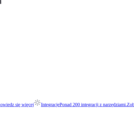
owiedz się więcej
Integracje
Ponad 200 integracji z narzędziami.
Zob