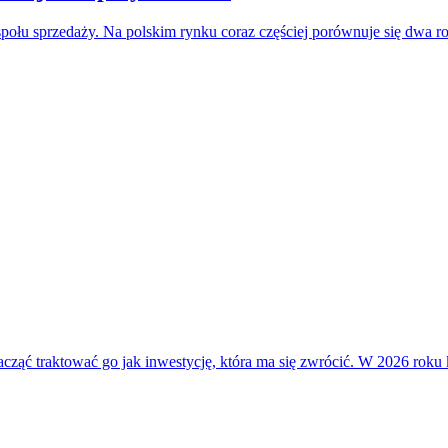
połu sprzedaży. Na polskim rynku coraz częściej porównuje się dwa 
cząć traktować go jak inwestycję, która ma się zwrócić. W 2026 roku 