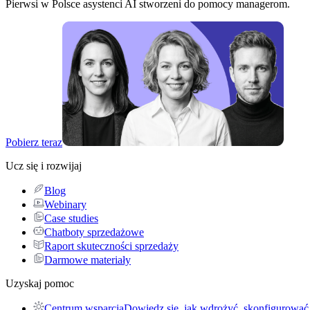
Pierwsi w Polsce asystenci AI stworzeni do pomocy managerom.
Pobierz teraz
Ucz się i rozwijaj
Blog
Webinary
Case studies
Chatboty sprzedażowe
Raport skuteczności sprzedaży
Darmowe materiały
Uzyskaj pomoc
Centrum wsparcia
Dowiedz się, jak wdrożyć, skonfigurować 