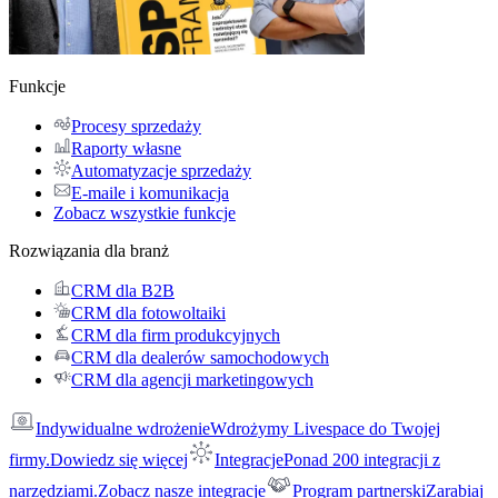
Funkcje
Procesy sprzedaży
Raporty własne
Automatyzacje sprzedaży
E-maile i komunikacja
Zobacz wszystkie funkcje
Rozwiązania dla branż
CRM dla B2B
CRM dla fotowoltaiki
CRM dla firm produkcyjnych
CRM dla dealerów samochodowych
CRM dla agencji marketingowych
Indywidualne wdrożenie
Wdrożymy Livespace do Twojej
firmy.
Dowiedz się więcej
Integracje
Ponad 200 integracji z
narzędziami.
Zobacz nasze integracje
Program partnerski
Zarabiaj