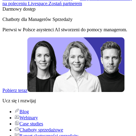
na poleceniu Livespace.
Zostań partnerem
Darmowy dostęp
Chatboty dla Managerów Sprzedaży
Pierwsi w Polsce asystenci AI stworzeni do pomocy managerom.
Pobierz teraz
Ucz się i rozwijaj
Blog
Webinary
Case studies
Chatboty sprzedażowe
Raport skuteczności sprzedaży