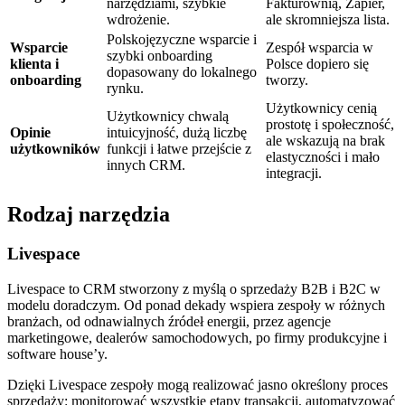
narzędziami, szybkie
Fakturownią, Zapier,
wdrożenie.
ale skromniejsza lista.
Polskojęzyczne wsparcie i
Wsparcie
Zespół wsparcia w
szybki onboarding
klienta i
Polsce dopiero się
dopasowany do lokalnego
onboarding
tworzy.
rynku.
Użytkownicy cenią
Użytkownicy chwalą
prostotę i społeczność,
Opinie
intuicyjność, dużą liczbę
ale wskazują na brak
użytkowników
funkcji i łatwe przejście z
elastyczności i mało
innych CRM.
integracji.
Rodzaj narzędzia
Livespace
Livespace to CRM stworzony z myślą o sprzedaży B2B i B2C w
modelu doradczym. Od ponad dekady wspiera zespoły w różnych
branżach, od odnawialnych źródeł energii, przez agencje
marketingowe, dealerów samochodowych, po firmy produkcyjne i
software house’y.
Dzięki Livespace zespoły mogą realizować jasno określony proces
sprzedaży: monitorować wszystkie etapy transakcji, automatyzować