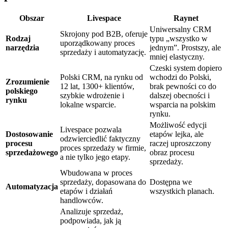
Obszar
Livespace
Raynet
Uniwersalny CRM
Skrojony pod B2B, oferuje
Rodzaj
typu „wszystko w
uporządkowany proces
narzędzia
jednym”. Prostszy, ale
sprzedaży i automatyzację.
mniej elastyczny.
Czeski system dopiero
Polski CRM, na rynku od
wchodzi do Polski,
Zrozumienie
12 lat, 1300+ klientów,
brak pewności co do
polskiego
szybkie wdrożenie i
dalszej obecności i
rynku
lokalne wsparcie.
wsparcia na polskim
rynku.
Możliwość edycji
Livespace pozwala
Dostosowanie
etapów lejka, ale
odzwierciedlić faktyczny
procesu
raczej uproszczony
proces sprzedaży w firmie,
sprzedażowego
obraz procesu
a nie tylko jego etapy.
sprzedaży.
Wbudowana w proces
sprzedaży, dopasowana do
Dostępna we
Automatyzacja
etapów i działań
wszystkich planach.
handlowców.
Analizuje sprzedaż,
podpowiada, jak ją