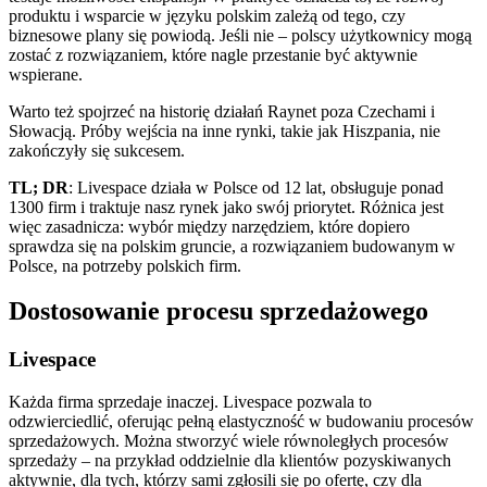
produktu i wsparcie w języku polskim zależą od tego, czy
biznesowe plany się powiodą. Jeśli nie – polscy użytkownicy mogą
zostać z rozwiązaniem, które nagle przestanie być aktywnie
wspierane.
Warto też spojrzeć na historię działań Raynet poza Czechami i
Słowacją. Próby wejścia na inne rynki, takie jak Hiszpania, nie
zakończyły się sukcesem.
TL; DR
: Livespace działa w Polsce od 12 lat, obsługuje ponad
1300 firm i traktuje nasz rynek jako swój priorytet. Różnica jest
więc zasadnicza: wybór między narzędziem, które dopiero
sprawdza się na polskim gruncie, a rozwiązaniem budowanym w
Polsce, na potrzeby polskich firm.
Dostosowanie procesu sprzedażowego
Livespace
Każda firma sprzedaje inaczej. Livespace pozwala to
odzwierciedlić, oferując pełną elastyczność w budowaniu procesów
sprzedażowych. Można stworzyć wiele równoległych procesów
sprzedaży – na przykład oddzielnie dla klientów pozyskiwanych
aktywnie, dla tych, którzy sami zgłosili się po ofertę, czy dla