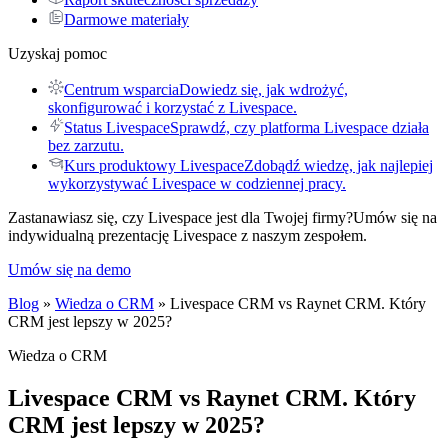
Darmowe materiały
Uzyskaj pomoc
Centrum wsparcia
Dowiedz się, jak wdrożyć,
skonfigurować i korzystać z Livespace.
Status Livespace
Sprawdź, czy platforma Livespace działa
bez zarzutu.
Kurs produktowy Livespace
Zdobądź wiedzę, jak najlepiej
wykorzystywać Livespace w codziennej pracy.
Zastanawiasz się, czy Livespace jest dla Twojej firmy?
Umów się na
indywidualną prezentację Livespace z naszym zespołem.
Umów się na demo
Blog
»
Wiedza o CRM
» Livespace CRM vs Raynet CRM. Który
CRM jest lepszy w 2025?
Wiedza o CRM
Livespace CRM vs Raynet CRM. Który
CRM jest lepszy w 2025?