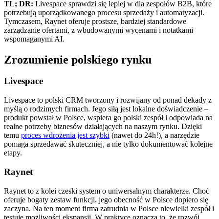
TL; DR:
Livespace sprawdzi się lepiej w dla zespołów B2B, które
potrzebują uporządkowanego procesu sprzedaży i automatyzacji.
Tymczasem, Raynet oferuje prostsze, bardziej standardowe
zarządzanie ofertami, z wbudowanymi wycenami i notatkami
wspomaganymi AI.
Zrozumienie polskiego rynku
Livespace
Livespace to polski CRM tworzony i rozwijany od ponad dekady z
myślą o rodzimych firmach. Jego siłą jest lokalne doświadczenie –
produkt powstał w Polsce, wspiera go polski zespół i odpowiada na
realne potrzeby biznesów działających na naszym rynku. Dzięki
temu
proces wdrożenia jest szybki
(nawet do 24h!), a narzędzie
pomaga sprzedawać skuteczniej, a nie tylko dokumentować kolejne
etapy.
Raynet
Raynet to z kolei czeski system o uniwersalnym charakterze. Choć
oferuje bogaty zestaw funkcji, jego obecność w Polsce dopiero się
zaczyna. Na ten moment firma zatrudnia w Polsce niewielki zespół i
testuje możliwości ekspansji. W praktyce oznacza to, że rozwój