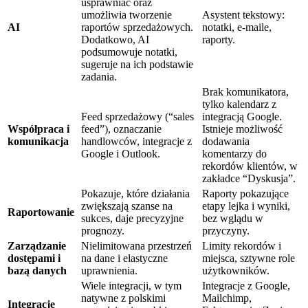
usprawniać oraz
umożliwia tworzenie
Asystent tekstowy:
AI
raportów sprzedażowych.
notatki, e-maile,
Dodatkowo, AI
raporty.
podsumowuje notatki,
sugeruje na ich podstawie
zadania.
Brak komunikatora,
tylko kalendarz z
Feed sprzedażowy (“sales
integracją Google.
Współpraca i
feed”), oznaczanie
Istnieje możliwość
komunikacja
handlowców, integracje z
dodawania
Google i Outlook.
komentarzy do
rekordów klientów, w
zakładce “Dyskusja”.
Pokazuje, które działania
Raporty pokazujące
zwiększają szanse na
etapy lejka i wyniki,
Raportowanie
sukces, daje precyzyjne
bez wglądu w
prognozy.
przyczyny.
Zarządzanie
Nielimitowana przestrzeń
Limity rekordów i
dostępami i
na dane i elastyczne
miejsca, sztywne role
bazą danych
uprawnienia.
użytkowników.
Wiele integracji, w tym
Integracje z Google,
natywne z polskimi
Mailchimp,
Integracje