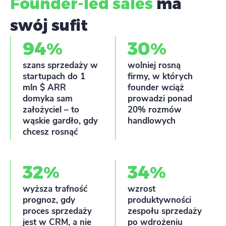
Founder-led sales
ma
swój sufit
94
30
%
%
szans sprzedaży w
wolniej rosną
startupach do 1
firmy, w których
mln $ ARR
founder wciąż
domyka sam
prowadzi ponad
założyciel – to
20% rozmów
wąskie gardło, gdy
handlowych
chcesz rosnąć
32
34
%
%
wyższa trafność
wzrost
prognoz, gdy
produktywności
proces sprzedaży
zespołu sprzedaży
jest w CRM, a nie
po wdrożeniu