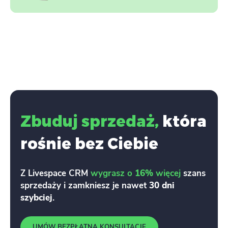
Zbuduj sprzedaż,
która
rośnie bez Ciebie
Z Livespace CRM
wygrasz o
16%
więcej
szans
sprzedaży i zamkniesz je nawet
30 dni
szybciej
.
UMÓW BEZPŁATNĄ KONSULTACJĘ