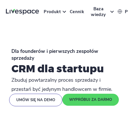
Baza
Produkt
Cennik
P
wiedzy
Dla founderów i pierwszych zespołów
sprzedaży
CRM dla startupu
Zbuduj powtarzalny proces sprzedaży i
przestań być jedynym handlowcem w firmie.
WYPRÓBUJ ZA DARMO
UMÓW SIĘ NA DEMO