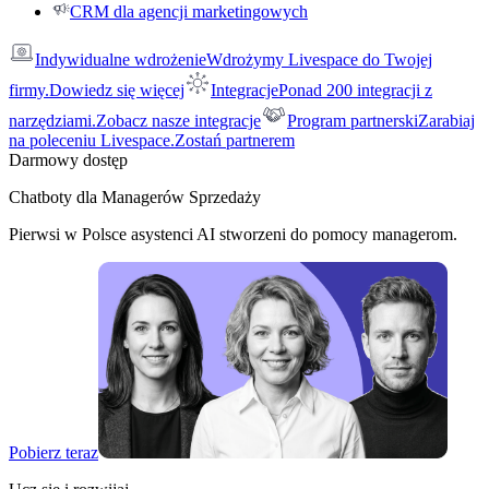
CRM dla agencji marketingowych
Indywidualne wdrożenie
Wdrożymy Livespace do Twojej
firmy.
Dowiedz się więcej
Integracje
Ponad 200 integracji z
narzędziami.
Zobacz nasze integracje
Program partnerski
Zarabiaj
na poleceniu Livespace.
Zostań partnerem
Darmowy dostęp
Chatboty dla Managerów Sprzedaży
Pierwsi w Polsce asystenci AI stworzeni do pomocy managerom.
Pobierz teraz