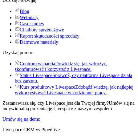
Ucz się i rozwijaj
Blog
Webinary
Case studies
Chatboty sprzedażowe
Raport skuteczności sprzedaży
Darmowe materiały
Uzyskaj pomoc
Centrum wsparcia
Dowiedz się, jak wdrożyć,
skonfigurować i korzystać z Livespace.
Status Livespace
Sprawdź, czy platforma Livespace działa
bez zarzutu.
Kurs produktowy Livespace
Zdobądź wiedzę, jak najlepiej
wykorzystywać Livespace w codziennej pracy.
Zastanawiasz się, czy Livespace jest dla Twojej firmy?
Umów się na
indywidualną prezentację Livespace z naszym zespołem.
Umów się na demo
Livespace CRM vs Pipedrive