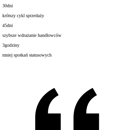
30
dni
krótszy cykl sprzedaży
45
dni
szybsze wdrażanie handlowców
3
godziny
mniej spotkań statusowych