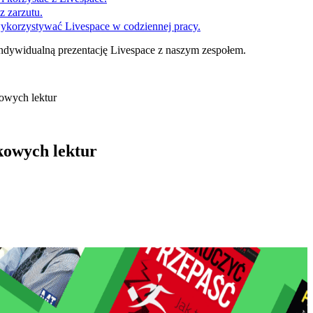
z zarzutu.
wykorzystywać Livespace w codziennej pracy.
ndywidualną prezentację Livespace z naszym zespołem.
owych lektur
kowych lektur