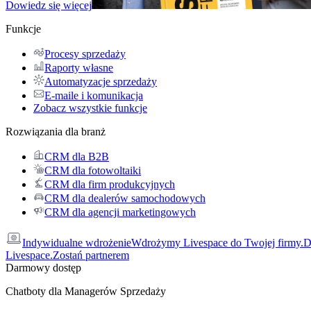
Dowiedz się więcej
Funkcje
Procesy sprzedaży
Raporty własne
Automatyzacje sprzedaży
E-maile i komunikacja
Zobacz wszystkie funkcje
Rozwiązania dla branż
CRM dla B2B
CRM dla fotowoltaiki
CRM dla firm produkcyjnych
CRM dla dealerów samochodowych
CRM dla agencji marketingowych
Indywidualne wdrożenie
Wdrożymy Livespace do Twojej firmy.
D
Livespace.
Zostań partnerem
Darmowy dostęp
Chatboty dla Managerów Sprzedaży