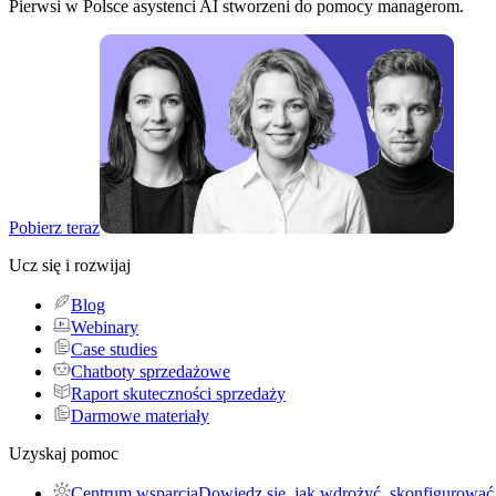
Pierwsi w Polsce asystenci AI stworzeni do pomocy managerom.
Pobierz teraz
Ucz się i rozwijaj
Blog
Webinary
Case studies
Chatboty sprzedażowe
Raport skuteczności sprzedaży
Darmowe materiały
Uzyskaj pomoc
Centrum wsparcia
Dowiedz się, jak wdrożyć, skonfigurować 