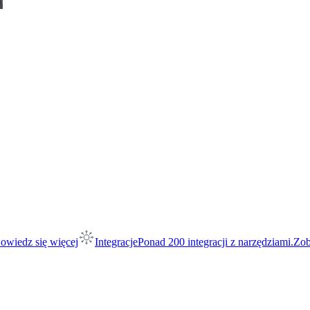
owiedz się więcej
Integracje
Ponad 200 integracji z narzędziami.
Zob