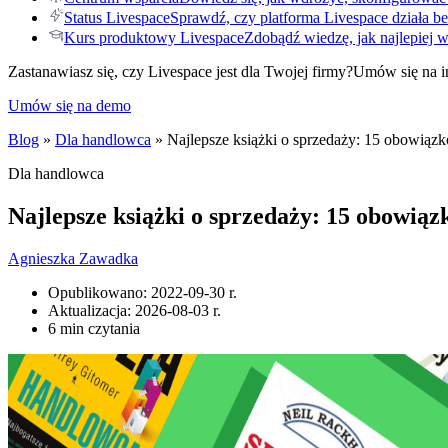
Status Livespace
Sprawdź, czy platforma Livespace działa be
Kurs produktowy Livespace
Zdobądź wiedzę, jak najlepiej 
Zastanawiasz się, czy Livespace jest dla Twojej firmy?
Umów się na i
Umów się na demo
Blog
»
Dla handlowca
» Najlepsze książki o sprzedaży: 15 obowiązk
Dla handlowca
Najlepsze książki o sprzedaży: 15 obowiąz
Agnieszka Zawadka
Opublikowano:
2022-09-30 r.
Aktualizacja:
2026-08-03 r.
6 min czytania