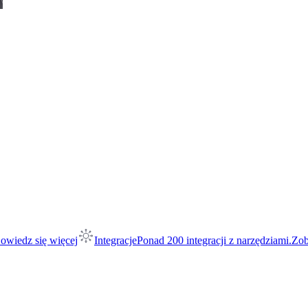
owiedz się więcej
Integracje
Ponad 200 integracji z narzędziami.
Zob