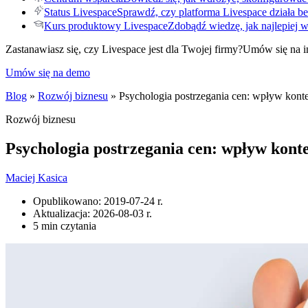
Status Livespace
Sprawdź, czy platforma Livespace działa be
Kurs produktowy Livespace
Zdobądź wiedzę, jak najlepiej 
Zastanawiasz się, czy Livespace jest dla Twojej firmy?
Umów się na i
Umów się na demo
Blog
»
Rozwój biznesu
» Psychologia postrzegania cen: wpływ kon
Rozwój biznesu
Psychologia postrzegania cen: wpływ kon
Maciej Kasica
Opublikowano:
2019-07-24 r.
Aktualizacja:
2026-08-03 r.
5 min czytania