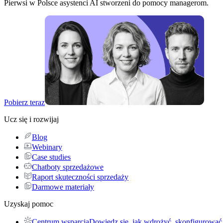
Pierwsi w Polsce asystenci AI stworzeni do pomocy managerom.
Pobierz teraz
Ucz się i rozwijaj
Blog
Webinary
Case studies
Chatboty sprzedażowe
Raport skuteczności sprzedaży
Darmowe materiały
Uzyskaj pomoc
Centrum wsparcia
Dowiedz się, jak wdrożyć, skonfigurować 