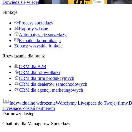
Dowiedz się więcej
Funkcje
Procesy sprzedaży
Raporty własne
Automatyzacje sprzedaży
E-maile i komunikacja
Zobacz wszystkie funkcje
Rozwiązania dla branż
CRM dla B2B
CRM dla fotowoltaiki
CRM dla firm produkcyjnych
CRM dla dealerów samochodowych
CRM dla agencji marketingowych
Indywidualne wdrożenie
Wdrożymy Livespace do Twojej firmy.
D
Livespace.
Zostań partnerem
Darmowy dostęp
Chatboty dla Managerów Sprzedaży