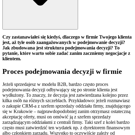
Czy zastanawiałeś się kiedyś, dlaczego w firmie Twojego klienta
jest, aż tyle osób zaangażowanych w podejmowanie decyzji?
Jak zbudowana jest struktura podejmowania decyzji? To
pytanie, które warto sobie zadać zanim zaczniemy negocjacje z
klientem.
Proces podejmowania decyzji w firmie
Jeżeli sprzedajesz w modelu B2B, bardzo często proces
podejmowania decyzji odbywający się po stronie klienta jest
wydłużony. To znaczy, że decyzja jest zatwierdzana kolejno przez
kilka osób na różnych szczeblach. Przykładowo: jeżeli rozmawiasz
o zakupie CRM-a z szefem sprzedaży oddziału firmy, znajdującego
się w Krakowie – najprawdopodobniej zanim otrzymasz ostateczną
akceptację oferty, musi on omówić ją z szefem sprzedaży
zarządzającym oddziałami z centrali firmy. Taki szef z kolei bardzo
często musi zatwierdzić ten wydatek np. z dyrektorem finansowym
albo członkiem zarządu. Wszystko to oczywiście zależy od