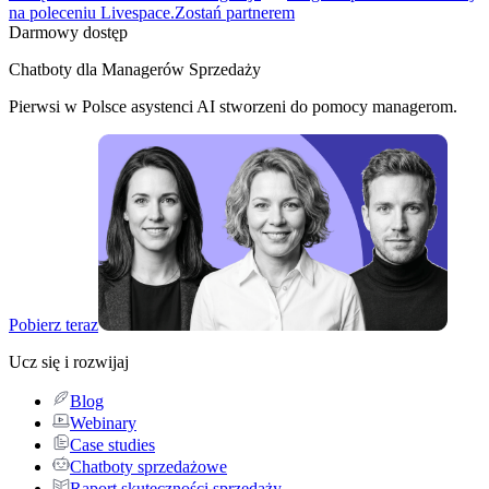
na poleceniu Livespace.
Zostań partnerem
Darmowy dostęp
Chatboty dla Managerów Sprzedaży
Pierwsi w Polsce asystenci AI stworzeni do pomocy managerom.
Pobierz teraz
Ucz się i rozwijaj
Blog
Webinary
Case studies
Chatboty sprzedażowe
Raport skuteczności sprzedaży