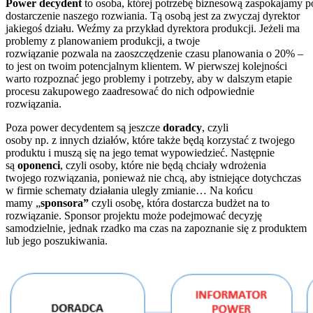
Power decydent
to osoba, której potrzebę biznesową zaspokajamy p
dostarczenie naszego rozwiania. Tą osobą jest za zwyczaj dyrektor
jakiegoś działu. Weźmy za przykład dyrektora produkcji. Jeżeli ma
problemy z planowaniem produkcji, a twoje
rozwiązanie pozwala na zaoszczędzenie czasu planowania o 20% –
to jest on twoim potencjalnym klientem. W pierwszej kolejności
warto rozpoznać jego problemy i potrzeby, aby w dalszym etapie
procesu zakupowego zaadresować do nich odpowiednie
rozwiązania.
Poza power decydentem są jeszcze
doradcy
, czyli
osoby np. z innych działów, które także będą korzystać z twojego
produktu i muszą się na jego temat wypowiedzieć. Następnie
są
oponenci
, czyli osoby, które nie będą chciały wdrożenia
twojego rozwiązania, ponieważ nie chcą, aby istniejące dotychczas
w firmie schematy działania uległy zmianie… Na końcu
mamy „
sponsora”
czyli osobę, która dostarcza budżet na to
rozwiązanie. Sponsor projektu może podejmować decyzję
samodzielnie, jednak rzadko ma czas na zapoznanie się z produktem
lub jego poszukiwania.