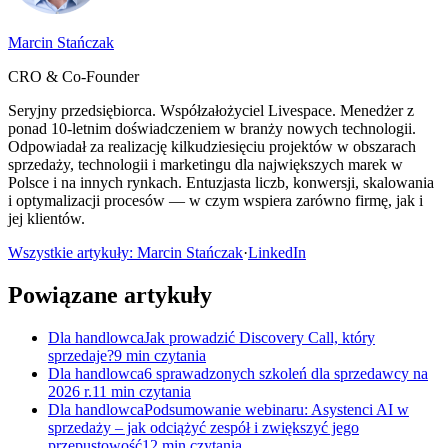
Marcin Stańczak
CRO & Co-Founder
Seryjny przedsiębiorca. Współzałożyciel Livespace. Menedżer z
ponad 10-letnim doświadczeniem w branży nowych technologii.
Odpowiadał za realizację kilkudziesięciu projektów w obszarach
sprzedaży, technologii i marketingu dla największych marek w
Polsce i na innych rynkach. Entuzjasta liczb, konwersji, skalowania
i optymalizacji procesów — w czym wspiera zarówno firmę, jak i
jej klientów.
Wszystkie artykuły: Marcin Stańczak
·
LinkedIn
Powiązane artykuły
Dla handlowca
Jak prowadzić Discovery Call, który
sprzedaje?
9 min czytania
Dla handlowca
6 sprawadzonych szkoleń dla sprzedawcy na
2026 r.
11 min czytania
Dla handlowca
Podsumowanie webinaru: Asystenci AI w
sprzedaży – jak odciążyć zespół i zwiększyć jego
przepustowość
12 min czytania