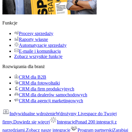
Funkcje
Procesy sprzedaży
Raporty własne
Automatyzacje sprzedaży
E-maile i komunikacja
Zobacz wszystkie funkcje
Rozwiązania dla branż
CRM dla B2B
CRM dla fotowoltaiki
CRM dla firm produkcyjnych
CRM dla dealerów samochodowych
CRM dla agencji marketingowych
Indywidualne wdrożenie
Wdrożymy Livespace do Twojej
firmy.
Dowiedz się więcej
Integracje
Ponad 200 integracji z
narzędziami.
Zobacz nasze integracje
Program partnerski
Zarabiaj