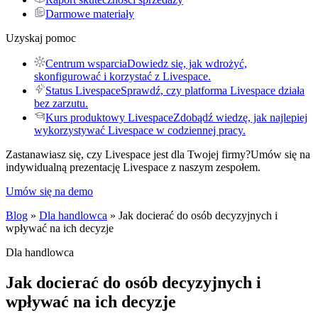
Darmowe materiały
Uzyskaj pomoc
Centrum wsparcia
Dowiedz się, jak wdrożyć,
skonfigurować i korzystać z Livespace.
Status Livespace
Sprawdź, czy platforma Livespace działa
bez zarzutu.
Kurs produktowy Livespace
Zdobądź wiedzę, jak najlepiej
wykorzystywać Livespace w codziennej pracy.
Zastanawiasz się, czy Livespace jest dla Twojej firmy?
Umów się na
indywidualną prezentację Livespace z naszym zespołem.
Umów się na demo
Blog
»
Dla handlowca
» Jak docierać do osób decyzyjnych i
wpływać na ich decyzje
Dla handlowca
Jak docierać do osób decyzyjnych i
wpływać na ich decyzje