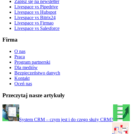
Zapisz się na newsletter
Livespace vs Pipedrive
Livespace vs Hubspot
Livespace vs Bitrix24
Livespace vs Firmao
Livespace vs Salesforce
Firma
O nas
Praca
Program partnerski
Dla mediów
Bezpieczeństwo danych
Kontakt
Oceń nas
Przeczytaj nasze artykuły
System CRM – czym jest i do czego służy CRM?