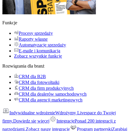
Funkcje
Procesy sprzedaży
Raporty własne
Automatyzacje sprzedaży
E-maile i komunikacja
Zobacz wszystkie funkcje
Rozwiązania dla branż
CRM dla B2B
CRM dla fotowoltaiki
CRM dla firm produkcyjnych
CRM dla dealerów samochodowych
CRM dla agencji marketingowych
Indywidualne wdrożenie
Wdrożymy Livespace do Twojej
firmy.
Dowiedz się więcej
Integracje
Ponad 200 integracji z
narzędziami.
Zobacz nasze integracje
Program partnerski
Zarabiaj