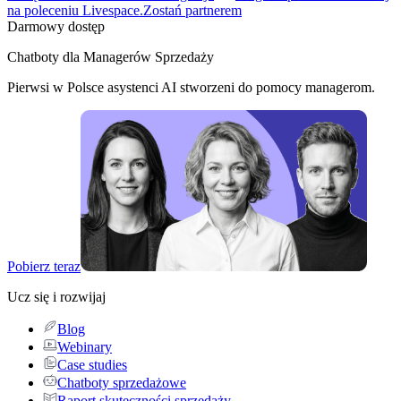
na poleceniu Livespace.
Zostań partnerem
Darmowy dostęp
Chatboty dla Managerów Sprzedaży
Pierwsi w Polsce asystenci AI stworzeni do pomocy managerom.
Pobierz teraz
Ucz się i rozwijaj
Blog
Webinary
Case studies
Chatboty sprzedażowe
Raport skuteczności sprzedaży