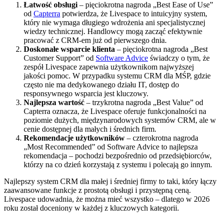
Łatwość obsługi
– pięciokrotna nagroda „Best Ease of Use”
od
Capterra
potwierdza, że Livespace to intuicyjny system,
który nie wymaga długiego wdrożenia ani specjalistycznej
wiedzy technicznej. Handlowcy mogą zacząć efektywnie
pracować z CRM-em już od pierwszego dnia.
Doskonałe wsparcie klienta
– pięciokrotna nagroda „Best
Customer Support” od
Software Advice
świadczy o tym, że
zespół Livespace zapewnia użytkownikom najwyższej
jakości pomoc. W przypadku systemu CRM dla MŚP, gdzie
często nie ma dedykowanego działu IT, dostęp do
responsywnego wsparcia jest kluczowy.
Najlepsza wartość
– trzykrotna nagroda „Best Value” od
Capterra oznacza, że Livespace oferuje funkcjonalności na
poziomie dużych, międzynarodowych systemów CRM, ale w
cenie dostępnej dla małych i średnich firm.
Rekomendacje użytkowników
– czterokrotna nagroda
„Most Recommended” od Software Advice to najlepsza
rekomendacja – pochodzi bezpośrednio od przedsiębiorców,
którzy na co dzień korzystają z systemu i polecają go innym.
Najlepszy system CRM dla małej i średniej firmy to taki, który łączy
zaawansowane funkcje z prostotą obsługi i przystępną ceną.
Livespace udowadnia, że można mieć wszystko – dlatego w 2026
roku został doceniony w każdej z kluczowych kategorii.