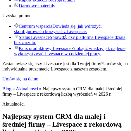
Darmowe materiały
Uzyskaj pomoc
Centrum wsparcia
Dowiedz się, jak wdrożyć,
skonfigurować i korzystać z Livespace.
Status Livespace
Sprawdź, czy platforma Livespace działa
bez zarzutu.
Kurs produktowy Livespace
Zdobądź wiedzę, jak najlepiej
wykorzystywać Livespace w codziennej pracy.
Zastanawiasz się, czy Livespace jest dla Twojej firmy?
Umów się na
indywidualną prezentację Livespace z naszym zespołem.
Umów się na demo
Blog
»
Aktualności
» Najlepszy system CRM dla małej i średniej
firmy – Livespace z rekordową liczbą wyróżnień w 2026 r.
Aktualności
Najlepszy system CRM dla małej i
średniej firmy – Livespace z rekordową