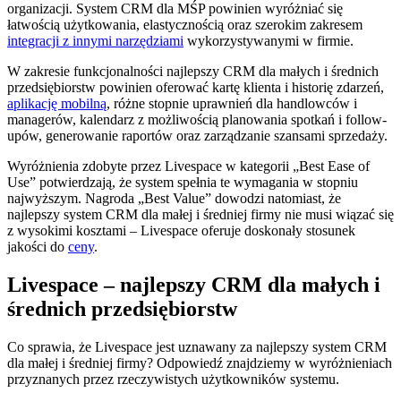
organizacji. System CRM dla MŚP powinien wyróżniać się
łatwością użytkowania, elastycznością oraz szerokim zakresem
integracji z innymi narzędziami
wykorzystywanymi w firmie.
W zakresie funkcjonalności najlepszy CRM dla małych i średnich
przedsiębiorstw powinien oferować kartę klienta i historię zdarzeń,
aplikację mobilną
, różne stopnie uprawnień dla handlowców i
managerów, kalendarz z możliwością planowania spotkań i follow-
upów, generowanie raportów oraz zarządzanie szansami sprzedaży.
Wyróżnienia zdobyte przez Livespace w kategorii „Best Ease of
Use” potwierdzają, że system spełnia te wymagania w stopniu
najwyższym. Nagroda „Best Value” dowodzi natomiast, że
najlepszy system CRM dla małej i średniej firmy nie musi wiązać się
z wysokimi kosztami – Livespace oferuje doskonały stosunek
jakości do
ceny
.
Livespace – najlepszy CRM dla małych i
średnich przedsiębiorstw
Co sprawia, że Livespace jest uznawany za najlepszy system CRM
dla małej i średniej firmy? Odpowiedź znajdziemy w wyróżnieniach
przyznanych przez rzeczywistych użytkowników systemu.