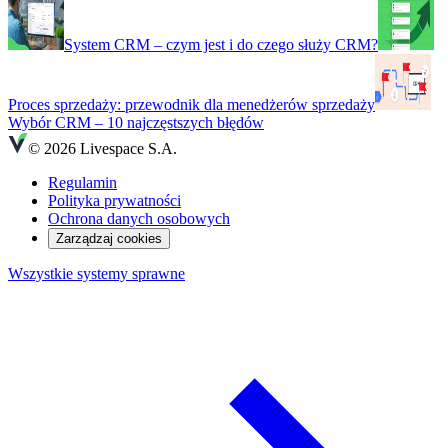
System CRM – czym jest i do czego służy CRM?
Proces sprzedaży: przewodnik dla menedżerów sprzedaży
Wybór CRM – 10 najczęstszych błędów
© 2026 Livespace S.A.
Regulamin
Polityka prywatności
Ochrona danych osobowych
Zarządzaj cookies
Wszystkie systemy sprawne