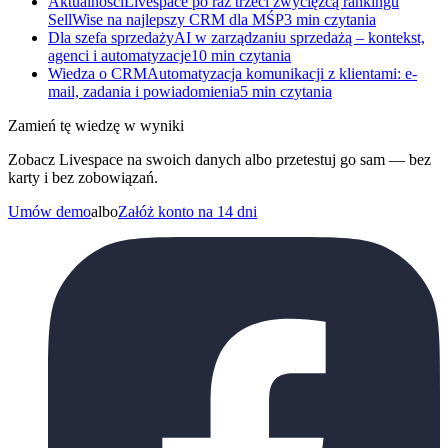
Aktualności
Livespace po raz trzeci zwycięzcą rankingu
SellWise na najlepszy CRM dla MŚP
3 min czytania
Dla szefa sprzedaży
AI w zarządzaniu sprzedażą – kontekst,
agenci i automatyzacje
10 min czytania
Wiedza o CRM
Automatyzacja komunikacji z klientami: e-
mail, zadania i powiadomienia
5 min czytania
Zamień tę wiedzę w wyniki
Zobacz Livespace na swoich danych albo przetestuj go sam — bez
karty i bez zobowiązań.
Umów demo
albo
Załóż konto na 14 dni