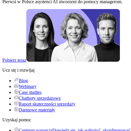
Pierwsi w Polsce asystenci AI stworzeni do pomocy managerom.
Pobierz teraz
Ucz się i rozwijaj
Blog
Webinary
Case studies
Chatboty sprzedażowe
Raport skuteczności sprzedaży
Darmowe materiały
Uzyskaj pomoc
Centrum wsparcia
Dowiedz się, jak wdrożyć, skonfigurować 