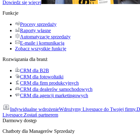
Dowiedz się więcej
Funkcje
Procesy sprzedaży
Raporty własne
Automatyzacje sprzedaży
E-maile i komunikacja
Zobacz wszystkie funkcje
Rozwiązania dla branż
CRM dla B2B
CRM dla fotowoltaiki
CRM dla firm produkcyjnych
CRM dla dealerów samochodowych
CRM dla agencji marketingowych
Indywidualne wdrożenie
Wdrożymy Livespace do Twojej firmy.
D
Livespace.
Zostań partnerem
Darmowy dostęp
Chatboty dla Managerów Sprzedaży