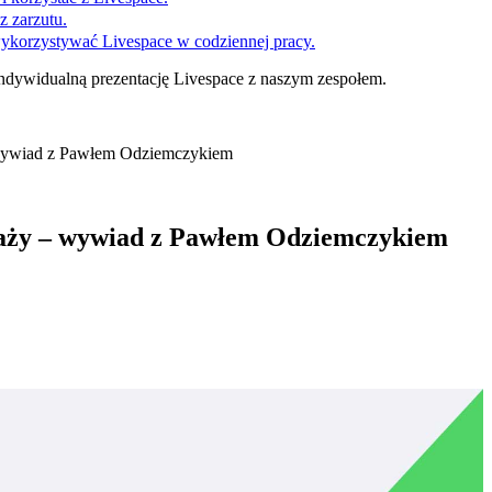
z zarzutu.
wykorzystywać Livespace w codziennej pracy.
ndywidualną prezentację Livespace z naszym zespołem.
– wywiad z Pawłem Odziemczykiem
edaży – wywiad z Pawłem Odziemczykiem