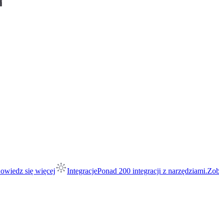
owiedz się więcej
Integracje
Ponad 200 integracji z narzędziami.
Zob