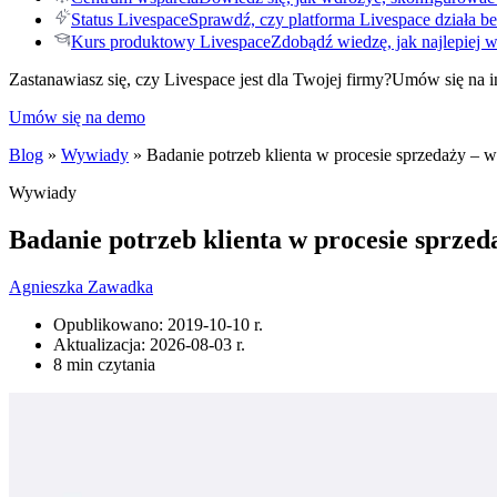
Status Livespace
Sprawdź, czy platforma Livespace działa be
Kurs produktowy Livespace
Zdobądź wiedzę, jak najlepiej 
Zastanawiasz się, czy Livespace jest dla Twojej firmy?
Umów się na i
Umów się na demo
Blog
»
Wywiady
» Badanie potrzeb klienta w procesie sprzedaży 
Wywiady
Badanie potrzeb klienta w procesie sprz
Agnieszka Zawadka
Opublikowano:
2019-10-10 r.
Aktualizacja:
2026-08-03 r.
8 min czytania