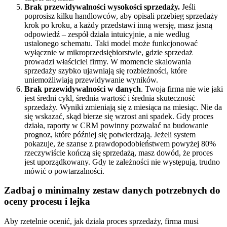
Brak przewidywalności wysokości sprzedaży.
Jeśli
poprosisz kilku handlowców, aby opisali przebieg sprzedaży
krok po kroku, a każdy przedstawi inną wersję, masz jasną
odpowiedź – zespół działa intuicyjnie, a nie według
ustalonego schematu. Taki model może funkcjonować
wyłącznie w mikroprzedsiębiorstwie, gdzie sprzedaż
prowadzi właściciel firmy. W momencie skalowania
sprzedaży szybko ujawniają się rozbieżności, które
uniemożliwiają przewidywanie wyników.
Brak przewidywalności w danych
. Twoja firma nie wie jaki
jest średni cykl, średnia wartość i średnia skuteczność
sprzedaży. Wyniki zmieniają się z miesiąca na miesiąc. Nie da
się wskazać, skąd bierze się wzrost ani spadek. Gdy proces
działa, raporty w CRM powinny pozwalać na budowanie
prognoz, które później się potwierdzają. Jeżeli system
pokazuje, że szanse z prawdopodobieństwem powyżej 80%
rzeczywiście kończą się sprzedażą, masz dowód, że proces
jest uporządkowany. Gdy te zależności nie występują, trudno
mówić o powtarzalności.
Zadbaj o minimalny zestaw danych potrzebnych do
oceny procesu i lejka
Aby rzetelnie ocenić, jak działa proces sprzedaży, firma musi