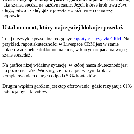
jaką szansa spędza na każdym etapie. Jeżeli któryś krok trwa zbyt
długo, łatwo ustalić, gdzie powstaje opóźnienie i co należy
poprawić.
Ustal moment, który najczęściej blokuje sprzedaż
Tutaj niezwykle przydatne mogą być
raporty z narzędzia CRM
. Na
przykład, raport skuteczności w Livespace CRM jest w stanie
nakierować Ciebie dokładnie na krok, w którym odpada najwięcej
szans sprzedaży.
Na grafice niżej widzimy sytuację, w której nasza skuteczność jest
na poziomie 12%. Widzimy, że już na pierwszym kroku z
kompletowaniem danych odpada 53% kontaktów.
Drugim wąskim gardłem jest etap ofertowania, gdzie rezygnuje 61%
potencjalnych klientów.