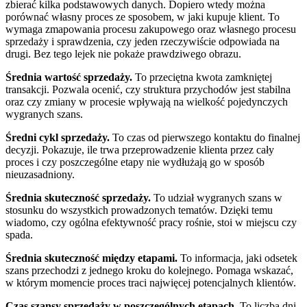
zbierać kilka podstawowych danych. Dopiero wtedy można
porównać własny proces ze sposobem, w jaki kupuje klient. To
wymaga zmapowania procesu zakupowego oraz własnego procesu
sprzedaży i sprawdzenia, czy jeden rzeczywiście odpowiada na
drugi. Bez tego lejek nie pokaże prawdziwego obrazu.
Średnia wartość sprzedaży.
To przeciętna kwota zamkniętej
transakcji. Pozwala ocenić, czy struktura przychodów jest stabilna
oraz czy zmiany w procesie wpływają na wielkość pojedynczych
wygranych szans.
Średni cykl sprzedaży.
To czas od pierwszego kontaktu do finalnej
decyzji. Pokazuje, ile trwa przeprowadzenie klienta przez cały
proces i czy poszczególne etapy nie wydłużają go w sposób
nieuzasadniony.
Średnia skuteczność sprzedaży.
To udział wygranych szans w
stosunku do wszystkich prowadzonych tematów. Dzięki temu
wiadomo, czy ogólna efektywność pracy rośnie, stoi w miejscu czy
spada.
Średnia skuteczność między etapami.
To informacja, jaki odsetek
szans przechodzi z jednego kroku do kolejnego. Pomaga wskazać,
w którym momencie proces traci najwięcej potencjalnych klientów.
Czas szansy sprzedaży w poszczególnych etapach.
To liczba dni,