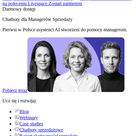
na poleceniu Livespace.
Zostań partnerem
Darmowy dostęp
Chatboty dla Managerów Sprzedaży
Pierwsi w Polsce asystenci AI stworzeni do pomocy managerom.
Pobierz teraz
Ucz się i rozwijaj
Blog
Webinary
Case studies
Chatboty sprzedażowe
Raport skuteczności sprzedaży