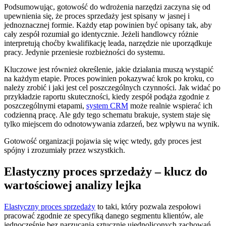
Podsumowując, gotowość do wdrożenia narzędzi zaczyna się od
upewnienia się, że proces sprzedaży jest spisany w jasnej i
jednoznacznej formie. Każdy etap powinien być opisany tak, aby
cały zespół rozumiał go identycznie. Jeżeli handlowcy różnie
interpretują choćby kwalifikację leada, narzędzie nie uporządkuje
pracy. Jedynie przeniesie rozbieżności do systemu.
Kluczowe jest również określenie, jakie działania muszą wystąpić
na każdym etapie. Proces powinien pokazywać krok po kroku, co
należy zrobić i jaki jest cel poszczególnych czynności. Jak widać po
przykładzie raportu skuteczności, kiedy zespół podąża zgodnie z
poszczególnymi etapami,
system CRM
może realnie wspierać ich
codzienną pracę. Ale gdy tego schematu brakuje, system staje się
tylko miejscem do odnotowywania zdarzeń, bez wpływu na wynik.
Gotowość organizacji pojawia się więc wtedy, gdy proces jest
spójny i zrozumiały przez wszystkich.
Elastyczny proces sprzedaży – klucz do
wartościowej analizy lejka
Elastyczny proces sprzedaży
to taki, który pozwala zespołowi
pracować zgodnie ze specyfiką danego segmentu klientów, ale
jednocześnie bez narzucania sztucznie ujednoliconych zachowań.