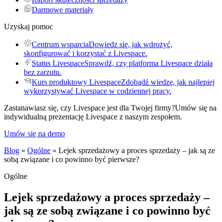
Darmowe materiały
Uzyskaj pomoc
Centrum wsparcia
Dowiedz się, jak wdrożyć,
skonfigurować i korzystać z Livespace.
Status Livespace
Sprawdź, czy platforma Livespace działa
bez zarzutu.
Kurs produktowy Livespace
Zdobądź wiedzę, jak najlepiej
wykorzystywać Livespace w codziennej pracy.
Zastanawiasz się, czy Livespace jest dla Twojej firmy?
Umów się na
indywidualną prezentację Livespace z naszym zespołem.
Umów się na demo
Blog
»
Ogólne
» Lejek sprzedażowy a proces sprzedaży – jak są ze
sobą związane i co powinno być pierwsze?
Ogólne
Lejek sprzedażowy a proces sprzedaży –
jak są ze sobą związane i co powinno być