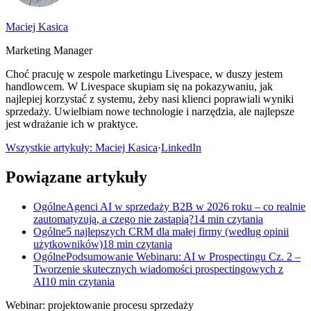
Maciej Kasica
Marketing Manager
Choć pracuję w zespole marketingu Livespace, w duszy jestem
handlowcem. W Livespace skupiam się na pokazywaniu, jak
najlepiej korzystać z systemu, żeby nasi klienci poprawiali wyniki
sprzedaży. Uwielbiam nowe technologie i narzędzia, ale najlepsze
jest wdrażanie ich w praktyce.
Wszystkie artykuły: Maciej Kasica
·
LinkedIn
Powiązane artykuły
Ogólne
Agenci AI w sprzedaży B2B w 2026 roku – co realnie
zautomatyzują, a czego nie zastąpią?
14 min czytania
Ogólne
5 najlepszych CRM dla małej firmy (według opinii
użytkowników)
18 min czytania
Ogólne
Podsumowanie Webinaru: AI w Prospectingu Cz. 2 –
Tworzenie skutecznych wiadomości prospectingowych z
AI
10 min czytania
Webinar: projektowanie procesu sprzedaży