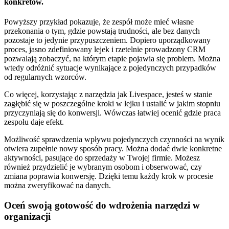
konkretów.
Powyższy przykład pokazuje, że zespół może mieć własne
przekonania o tym, gdzie powstają trudności, ale bez danych
pozostaje to jedynie przypuszczeniem. Dopiero uporządkowany
proces, jasno zdefiniowany lejek i rzetelnie prowadzony CRM
pozwalają zobaczyć, na którym etapie pojawia się problem. Można
wtedy odróżnić sytuacje wynikające z pojedynczych przypadków
od regularnych wzorców.
Co więcej, korzystając z narzędzia jak Livespace, jesteś w stanie
zagłębić się w poszczególne kroki w lejku i ustalić w jakim stopniu
przyczyniają się do konwersji. Wówczas łatwiej ocenić gdzie praca
zespołu daje efekt.
Możliwość sprawdzenia wpływu pojedynczych czynności na wynik
otwiera zupełnie nowy sposób pracy. Można dodać dwie konkretne
aktywności, pasujące do sprzedaży w Twojej firmie. Możesz
również przydzielić je wybranym osobom i obserwować, czy
zmiana poprawia konwersję. Dzięki temu każdy krok w procesie
można zweryfikować na danych.
Oceń swoją gotowość do wdrożenia narzędzi w
organizacji