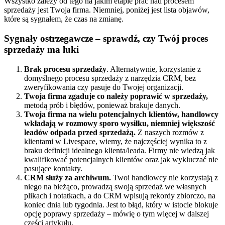
Wszystko zależy od tego na jakim etapie prac nad procesem
sprzedaży jest Twoja firma. Niemniej, poniżej jest lista objawów,
które są sygnałem, że czas na zmianę.
Sygnały ostrzegawcze – sprawdź, czy Twój proces
sprzedaży ma luki
Brak procesu sprzedaży
. Alternatywnie, korzystanie z
domyślnego procesu sprzedaży z narzędzia CRM, bez
zweryfikowania czy pasuje do Twojej organizacji.
Twoja firma zgaduje co należy poprawić w sprzedaży,
metodą prób i błędów, ponieważ brakuje danych.
Twoja firma na wielu potencjalnych klientów, handlowcy
wkładają w rozmowy sporo wysiłku, niemniej większość
leadów odpada przed sprzedażą.
Z naszych rozmów z
klientami w Livespace, wiemy, że najczęściej wynika to z
braku definicji idealnego klienta/leada. Firmy nie wiedzą jak
kwalifikować potencjalnych klientów oraz jak wykluczać nie
pasujące kontakty.
CRM służy za archiwum.
Twoi handlowcy nie korzystają z
niego na bieżąco, prowadzą swoją sprzedaż we własnych
plikach i notatkach, a do CRM wpisują rekordy zbiorczo, na
koniec dnia lub tygodnia. Jest to błąd, który w istocie blokuje
opcję poprawy sprzedaży – mówię o tym więcej w dalszej
części artykułu.