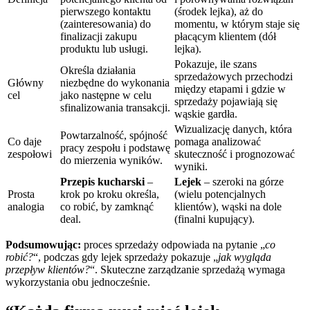
pierwszego kontaktu
(środek lejka), aż do
(zainteresowania) do
momentu, w którym staje się
finalizacji zakupu
płacącym klientem (dół
produktu lub usługi.
lejka).
Pokazuje, ile szans
Określa działania
sprzedażowych przechodzi
Główny
niezbędne do wykonania
między etapami i gdzie w
cel
jako następne w celu
sprzedaży pojawiają się
sfinalizowania transakcji.
wąskie gardła.
Wizualizację danych, która
Powtarzalność, spójność
Co daje
pomaga analizować
pracy zespołu i podstawę
zespołowi
skuteczność i prognozować
do mierzenia wyników.
wyniki.
Przepis kucharski
–
Lejek
– szeroki na górze
Prosta
krok po kroku określa,
(wielu potencjalnych
analogia
co robić, by zamknąć
klientów), wąski na dole
deal.
(finalni kupujący).
Podsumowując:
proces sprzedaży odpowiada na pytanie „
co
robić?
“, podczas gdy lejek sprzedaży pokazuje „
jak wygląda
przepływ klientów?
“. Skuteczne zarządzanie sprzedażą wymaga
wykorzystania obu jednocześnie.