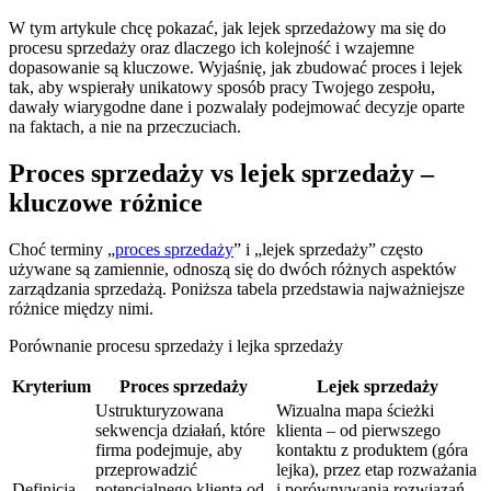
W tym artykule chcę pokazać, jak lejek sprzedażowy ma się do
procesu sprzedaży oraz dlaczego ich kolejność i wzajemne
dopasowanie są kluczowe. Wyjaśnię, jak zbudować proces i lejek
tak, aby wspierały unikatowy sposób pracy Twojego zespołu,
dawały wiarygodne dane i pozwalały podejmować decyzje oparte
na faktach, a nie na przeczuciach.
Proces sprzedaży vs lejek sprzedaży –
kluczowe różnice
Choć terminy „
proces sprzedaży
” i „lejek sprzedaży” często
używane są zamiennie, odnoszą się do dwóch różnych aspektów
zarządzania sprzedażą. Poniższa tabela przedstawia najważniejsze
różnice między nimi.
Porównanie procesu sprzedaży i lejka sprzedaży
Kryterium
Proces sprzedaży
Lejek sprzedaży
Ustrukturyzowana
Wizualna mapa ścieżki
sekwencja działań, które
klienta – od pierwszego
firma podejmuje, aby
kontaktu z produktem (góra
przeprowadzić
lejka), przez etap rozważania
Definicja
potencjalnego klienta od
i porównywania rozwiązań