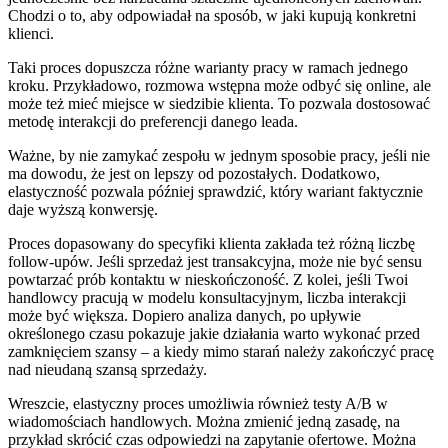
Chodzi o to, aby odpowiadał na sposób, w jaki kupują konkretni
klienci.
Taki proces dopuszcza różne warianty pracy w ramach jednego
kroku. Przykładowo, rozmowa wstępna może odbyć się online, ale
może też mieć miejsce w siedzibie klienta. To pozwala dostosować
metodę interakcji do preferencji danego leada.
Ważne, by nie zamykać zespołu w jednym sposobie pracy, jeśli nie
ma dowodu, że jest on lepszy od pozostałych. Dodatkowo,
elastyczność pozwala później sprawdzić, który wariant faktycznie
daje wyższą konwersję.
Proces dopasowany do specyfiki klienta zakłada też różną liczbę
follow-upów. Jeśli sprzedaż jest transakcyjna, może nie być sensu
powtarzać prób kontaktu w nieskończoność. Z kolei, jeśli Twoi
handlowcy pracują w modelu konsultacyjnym, liczba interakcji
może być większa. Dopiero analiza danych, po upływie
określonego czasu pokazuje jakie działania warto wykonać przed
zamknięciem szansy – a kiedy mimo starań należy zakończyć pracę
nad nieudaną szansą sprzedaży.
Wreszcie, elastyczny proces umożliwia również testy A/B w
wiadomościach handlowych. Można zmienić jedną zasadę, na
przykład skrócić czas odpowiedzi na zapytanie ofertowe. Można