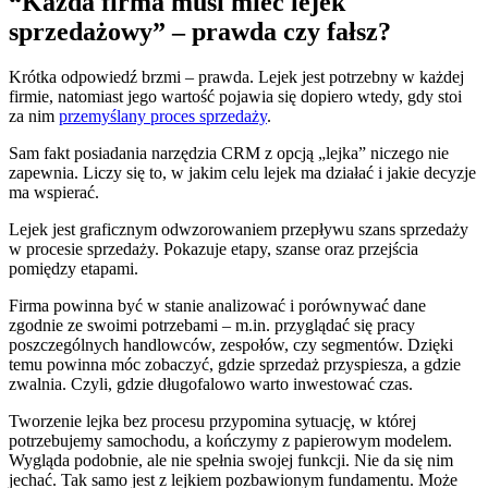
“Każda firma musi mieć lejek
sprzedażowy” – prawda czy fałsz?
Krótka odpowiedź brzmi – prawda. Lejek jest potrzebny w każdej
firmie, natomiast jego wartość pojawia się dopiero wtedy, gdy stoi
za nim
przemyślany proces sprzedaży
.
Sam fakt posiadania narzędzia CRM z opcją „lejka” niczego nie
zapewnia. Liczy się to, w jakim celu lejek ma działać i jakie decyzje
ma wspierać.
Lejek jest graficznym odwzorowaniem przepływu szans sprzedaży
w procesie sprzedaży. Pokazuje etapy, szanse oraz przejścia
pomiędzy etapami.
Firma powinna być w stanie analizować i porównywać dane
zgodnie ze swoimi potrzebami – m.in. przyglądać się pracy
poszczególnych handlowców, zespołów, czy segmentów. Dzięki
temu powinna móc zobaczyć, gdzie sprzedaż przyspiesza, a gdzie
zwalnia. Czyli, gdzie długofalowo warto inwestować czas.
Tworzenie lejka bez procesu przypomina sytuację, w której
potrzebujemy samochodu, a kończymy z papierowym modelem.
Wygląda podobnie, ale nie spełnia swojej funkcji. Nie da się nim
jechać. Tak samo jest z lejkiem pozbawionym fundamentu. Może