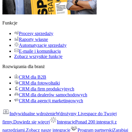
Funkcje
Procesy sprzedaży
Raporty własne
Automatyzacje sprzedaży
E-maile i komunikacja
Zobacz wszystkie funkcje
Rozwiązania dla branż
CRM dla B2B
CRM dla fotowoltaiki
CRM dla firm produkcyjnych
CRM dla dealerów samochodowych
CRM dla agencji marketingowych
Indywidualne wdrożenie
Wdrożymy Livespace do Twojej
firmy.
Dowiedz się więcej
Integracje
Ponad 200 integracji z
narzędziami.
Zobacz nasze integracje
Program partnerski
Zarabiaj