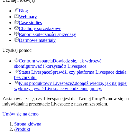
Ucz się i rozwijaj
Blog
Webinary
Case studies
Chatboty sprzedażowe
Raport skuteczności sprzedaży
Darmowe materiały
Uzyskaj pomoc
Centrum wsparcia
Dowiedz się, jak wdrożyć,
skonfigurować i korzystać z Livespace.
Status Livespace
Sprawdź, czy platforma Livespace działa
bez zarzutu.
Kurs produktowy Livespace
Zdobądź wiedzę, jak najlepiej
wykorzystywać Livespace w codziennej pracy.
Zastanawiasz się, czy Livespace jest dla Twojej firmy?
Umów się na
indywidualną prezentację Livespace z naszym zespołem.
Umów się na demo
Strona główna
/
Produkt