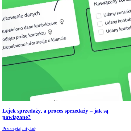
Lejek sprzedaży, a proces sprzedaży – jak są
powiązane?
Przeczytaj artykuł