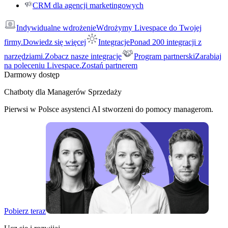
CRM dla agencji marketingowych
Indywidualne wdrożenie
Wdrożymy Livespace do Twojej
firmy.
Dowiedz się więcej
Integracje
Ponad 200 integracji z
narzędziami.
Zobacz nasze integracje
Program partnerski
Zarabiaj
na poleceniu Livespace.
Zostań partnerem
Darmowy dostęp
Chatboty dla Managerów Sprzedaży
Pierwsi w Polsce asystenci AI stworzeni do pomocy managerom.
Pobierz teraz