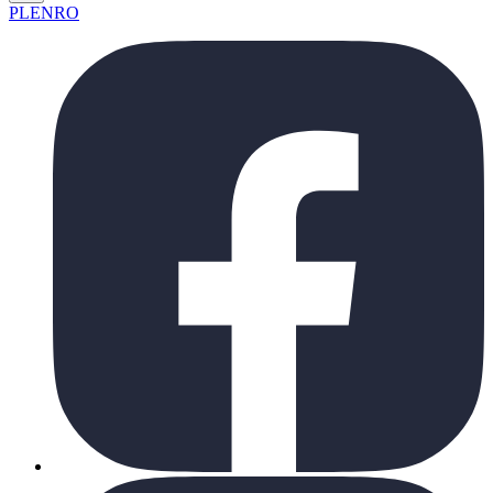
PL
EN
RO