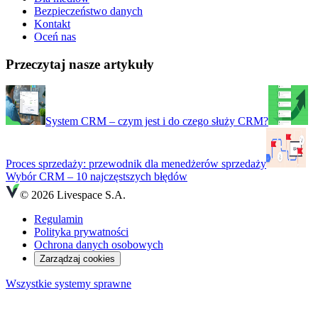
Bezpieczeństwo danych
Kontakt
Oceń nas
Przeczytaj nasze artykuły
System CRM – czym jest i do czego służy CRM?
Proces sprzedaży: przewodnik dla menedżerów sprzedaży
Wybór CRM – 10 najczęstszych błędów
© 2026 Livespace S.A.
Regulamin
Polityka prywatności
Ochrona danych osobowych
Zarządzaj cookies
Wszystkie systemy sprawne