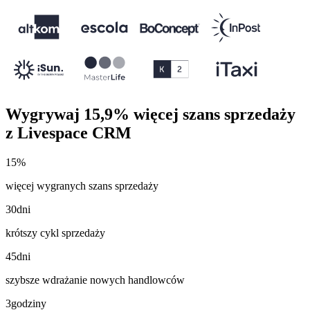
Wygrywaj
15,9% więcej szans sprzedaży
z Livespace CRM
15
%
więcej wygranych szans sprzedaży
30
dni
krótszy cykl sprzedaży
45
dni
szybsze wdrażanie nowych handlowców
3
godziny