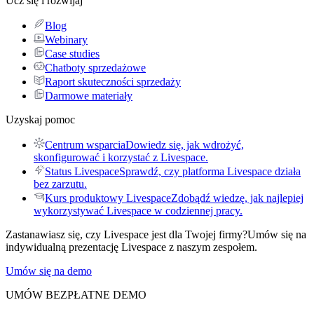
Ucz się i rozwijaj
Blog
Webinary
Case studies
Chatboty sprzedażowe
Raport skuteczności sprzedaży
Darmowe materiały
Uzyskaj pomoc
Centrum wsparcia
Dowiedz się, jak wdrożyć,
skonfigurować i korzystać z Livespace.
Status Livespace
Sprawdź, czy platforma Livespace działa
bez zarzutu.
Kurs produktowy Livespace
Zdobądź wiedzę, jak najlepiej
wykorzystywać Livespace w codziennej pracy.
Zastanawiasz się, czy Livespace jest dla Twojej firmy?
Umów się na
indywidualną prezentację Livespace z naszym zespołem.
Umów się na demo
UMÓW BEZPŁATNE DEMO