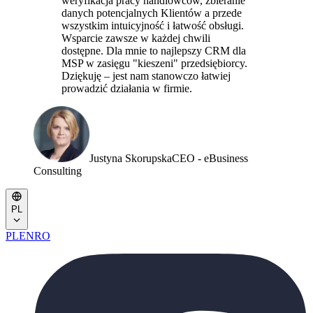
weryfikacja pracy handlowców, zbieranie
danych potencjalnych Klientów a przede
wszystkim intuicyjność i łatwość obsługi.
Wsparcie zawsze w każdej chwili
dostępne. Dla mnie to najlepszy CRM dla
MSP w zasięgu "kieszeni" przedsiębiorcy.
Dziękuję – jest nam stanowczo łatwiej
prowadzić działania w firmie.
Justyna Skorupska
CEO - eBusiness
Consulting
PL
PL
EN
RO