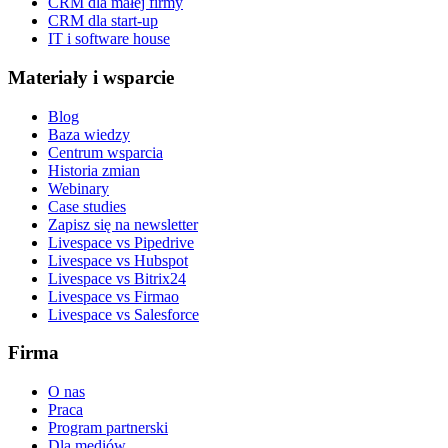
CRM dla małej firmy
CRM dla start-up
IT i software house
Materiały i wsparcie
Blog
Baza wiedzy
Centrum wsparcia
Historia zmian
Webinary
Case studies
Zapisz się na newsletter
Livespace vs Pipedrive
Livespace vs Hubspot
Livespace vs Bitrix24
Livespace vs Firmao
Livespace vs Salesforce
Firma
O nas
Praca
Program partnerski
Dla mediów