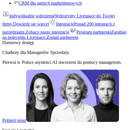
CRM dla agencji marketingowych
Indywidualne wdrożenie
Wdrożymy Livespace do Twojej
firmy.
Dowiedz się więcej
Integracje
Ponad 200 integracji z
narzędziami.
Zobacz nasze integracje
Program partnerski
Zarabiaj
na poleceniu Livespace.
Zostań partnerem
Darmowy dostęp
Chatboty dla Managerów Sprzedaży
Pierwsi w Polsce asystenci AI stworzeni do pomocy managerom.
Pobierz teraz