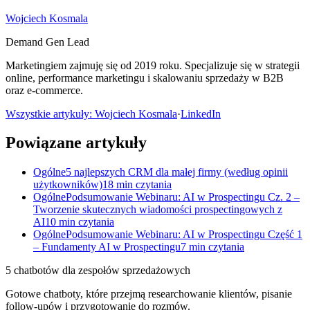
Wojciech Kosmala
Demand Gen Lead
Marketingiem zajmuję się od 2019 roku. Specjalizuje się w strategii
online, performance marketingu i skalowaniu sprzedaży w B2B
oraz e-commerce.
Wszystkie artykuły: Wojciech Kosmala
·
LinkedIn
Powiązane artykuły
Ogólne
5 najlepszych CRM dla małej firmy (według opinii
użytkowników)
18 min czytania
Ogólne
Podsumowanie Webinaru: AI w Prospectingu Cz. 2 –
Tworzenie skutecznych wiadomości prospectingowych z
AI
10 min czytania
Ogólne
Podsumowanie Webinaru: AI w Prospectingu Część 1
– Fundamenty AI w Prospectingu
7 min czytania
5 chatbotów dla zespołów sprzedażowych
Gotowe chatboty, które przejmą researchowanie klientów, pisanie
follow-upów i przygotowanie do rozmów.