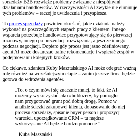
sprzedaży B2B rozwiąże problemy związane z niespójnymi
działaniami handlowców. W rzeczywistości AI zwykle nie eliminuje
tych problemów – raczej je uwidacznia i przyspiesza.
To
proces sprzedaży
powinien określać, jakie działania należy
wykonać na poszczególnych etapach pracy z klientem. Innego
wsparcia potrzebuje handlowiec przygotowujący się do pierwszej
rozmowy, innego po prezentacji rozwiązania, a jeszcze innego
podczas negocjacji. Dopiero gdy proces jest jasno zdefiniowany,
agent AI może dostarczać trafne rekomendacje i wspierać zespół w
podejmowaniu kolejnych kroków.
Co ciekawe, zdaniem Kuby Masztalskiego AI może odegrać ważną
rolę również na wcześniejszym etapie – zanim jeszcze firma będzie
gotowa do wdrożenia agentów.
„To, o czym mówi się znacznie mniej, to fakt, że AI
możemy wykorzystać jako »buldożer«, by pomogło
nam przygotować grunt pod dobrą drogę. Pomoc w
analizie ścieżki zakupowej klienta, dopasowanie do niej
procesu sprzedaży, spisanie buyer person i propozycji
wartości, uporządkowanie CRM – tu mądrze
wykorzystane AI będzie bardzo pomocne.”
– Kuba Masztalski