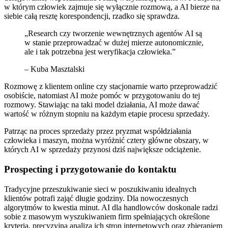
w którym człowiek zajmuje się wyłącznie rozmową, a AI bierze na
siebie całą resztę korespondencji, rzadko się sprawdza.
„Research czy tworzenie wewnętrznych agentów AI są
w stanie przeprowadzać w dużej mierze autonomicznie,
ale i tak potrzebna jest weryfikacja człowieka.”
– Kuba Masztalski
Rozmowę z klientem online czy stacjonarnie warto przeprowadzić
osobiście, natomiast AI może pomóc w przygotowaniu do tej
rozmowy. Stawiając na taki model działania, AI może dawać
wartość w różnym stopniu na każdym etapie procesu sprzedaży.
Patrząc na proces sprzedaży przez pryzmat współdziałania
człowieka i maszyn, można wyróżnić cztery główne obszary, w
których AI w sprzedaży przynosi dziś największe odciążenie.
Prospecting i przygotowanie do kontaktu
Tradycyjne przeszukiwanie sieci w poszukiwaniu idealnych
klientów potrafi zająć długie godziny. Dla nowoczesnych
algorytmów to kwestia minut. AI dla handlowców doskonale radzi
sobie z masowym wyszukiwaniem firm spełniających określone
kryteria, precyzyjną analizą ich stron internetowych oraz zbieraniem