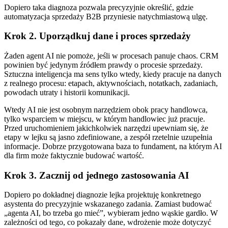
Dopiero taka diagnoza pozwala precyzyjnie określić, gdzie
automatyzacja sprzedaży B2B przyniesie natychmiastową ulgę.
Krok 2. Uporządkuj dane i proces sprzedaży
Żaden agent AI nie pomoże, jeśli w procesach panuje chaos. CRM
powinien być jedynym źródłem prawdy o procesie sprzedaży.
Sztuczna inteligencja ma sens tylko wtedy, kiedy pracuje na danych
z realnego procesu: etapach, aktywnościach, notatkach, zadaniach,
powodach utraty i historii komunikacji.
Wtedy AI nie jest osobnym narzędziem obok pracy handlowca,
tylko wsparciem w miejscu, w którym handlowiec już pracuje.
Przed uruchomieniem jakichkolwiek narzędzi upewniam się, że
etapy w lejku są jasno zdefiniowane, a zespół rzetelnie uzupełnia
informacje. Dobrze przygotowana baza to fundament, na którym AI
dla firm może faktycznie budować wartość.
Krok 3. Zacznij od jednego zastosowania AI
Dopiero po dokładnej diagnozie lejka projektuję konkretnego
asystenta do precyzyjnie wskazanego zadania. Zamiast budować
„agenta AI, bo trzeba go mieć”, wybieram jedno wąskie gardło. W
zależności od tego, co pokazały dane, wdrożenie może dotyczyć