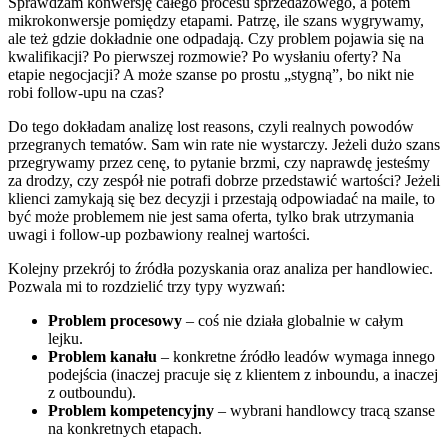
Sprawdzam konwersję całego procesu sprzedażowego, a potem
mikrokonwersje pomiędzy etapami. Patrzę, ile szans wygrywamy,
ale też gdzie dokładnie one odpadają. Czy problem pojawia się na
kwalifikacji? Po pierwszej rozmowie? Po wysłaniu oferty? Na
etapie negocjacji? A może szanse po prostu „stygną”, bo nikt nie
robi follow-upu na czas?
Do tego dokładam analizę lost reasons, czyli realnych powodów
przegranych tematów. Sam win rate nie wystarczy. Jeżeli dużo szans
przegrywamy przez cenę, to pytanie brzmi, czy naprawdę jesteśmy
za drodzy, czy zespół nie potrafi dobrze przedstawić wartości? Jeżeli
klienci zamykają się bez decyzji i przestają odpowiadać na maile, to
być może problemem nie jest sama oferta, tylko brak utrzymania
uwagi i follow-up pozbawiony realnej wartości.
Kolejny przekrój to źródła pozyskania oraz analiza per handlowiec.
Pozwala mi to rozdzielić trzy typy wyzwań:
Problem procesowy
– coś nie działa globalnie w całym
lejku.
Problem kanału
– konkretne źródło leadów wymaga innego
podejścia (inaczej pracuje się z klientem z inboundu, a inaczej
z outboundu).
Problem kompetencyjny
– wybrani handlowcy tracą szanse
na konkretnych etapach.