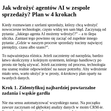
Jak wdrożyć agentów AI w zespole
sprzedaży? Plan w 4 krokach
Kiedy rozmawiam z szefami sprzedaży, którzy chcą wdrożyć
nowoczesne technologie, często widzę ten sam błąd. Zaczynają od
pytania: „Jakiego agenta AI możemy wdrożyć?” – a to ślepa
uliczka. Zamiast tego powinno się zacząć od zupełnie innego
pytania: „Gdzie w naszym procesie sprzedaży tracimy najwięcej
pieniędzy, czasu albo szans?”.
To najważniejsza różnica. Jeżeli zaczniemy od narzędzia, bardzo
łatwo skończymy z kolejnym systemem, którego handlowcy po
prostu nie będą używać. Jeżeli zaczniemy od procesu, technologia
ma szansę realnie odpowiedzieć na nasze potrzeby. Aby wdrożenie
miało sens, warto ułożyć je w prosty, 4-krokowy plan oparty na
twardych danych.
Krok 1. Zidentyfikuj najbardziej powtarzalne
zadania i wąskie gardła
Nie ma sensu automatyzować wszystkiego naraz. Na początku
zawsze zaczynam od głębokiej analizy danych w moim CRM-ie.