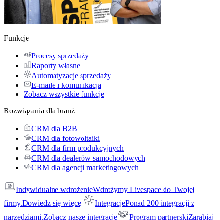
Funkcje
Procesy sprzedaży
Raporty własne
Automatyzacje sprzedaży
E-maile i komunikacja
Zobacz wszystkie funkcje
Rozwiązania dla branż
CRM dla B2B
CRM dla fotowoltaiki
CRM dla firm produkcyjnych
CRM dla dealerów samochodowych
CRM dla agencji marketingowych
Indywidualne wdrożenie
Wdrożymy Livespace do Twojej
firmy.
Dowiedz się więcej
Integracje
Ponad 200 integracji z
narzędziami.
Zobacz nasze integracje
Program partnerski
Zarabiaj