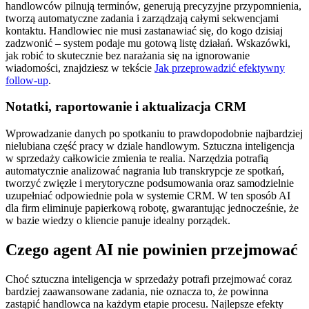
handlowców pilnują terminów, generują precyzyjne przypomnienia,
tworzą automatyczne zadania i zarządzają całymi sekwencjami
kontaktu. Handlowiec nie musi zastanawiać się, do kogo dzisiaj
zadzwonić – system podaje mu gotową listę działań. Wskazówki,
jak robić to skutecznie bez narażania się na ignorowanie
wiadomości, znajdziesz w tekście
Jak przeprowadzić efektywny
follow-up
.
Notatki, raportowanie i aktualizacja CRM
Wprowadzanie danych po spotkaniu to prawdopodobnie najbardziej
nielubiana część pracy w dziale handlowym. Sztuczna inteligencja
w sprzedaży całkowicie zmienia te realia. Narzędzia potrafią
automatycznie analizować nagrania lub transkrypcje ze spotkań,
tworzyć zwięzłe i merytoryczne podsumowania oraz samodzielnie
uzupełniać odpowiednie pola w systemie CRM. W ten sposób AI
dla firm eliminuje papierkową robotę, gwarantując jednocześnie, że
w bazie wiedzy o kliencie panuje idealny porządek.
Czego agent AI nie powinien przejmować
Choć sztuczna inteligencja w sprzedaży potrafi przejmować coraz
bardziej zaawansowane zadania, nie oznacza to, że powinna
zastąpić handlowca na każdym etapie procesu. Najlepsze efekty