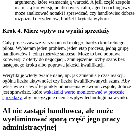
argumenty, które wzmacniają wartość. A jeśli część zespołu
ma niską konwersję po discovery callu, agent coachingowy
może analizować notatki i sprawdzać, czy handlowiec dobrze
rozpoznał decydentów, budżet i kryteria wyboru.
Krok 4. Mierz wpływ na wyniki sprzedaży
Cały proces zawsze zaczynam od małego, bardzo konkretnego
pilota. Wybieram jeden problem, jeden etap procesu, jedną grupę
handlowców i jedną metrykę sukcesu. Może to być poprawa
konwersji z oferty do negocjacji, zmniejszenie liczby szans bez
następnego kroku albo poprawa jakości kwalifikacji.
Weryfikuję wtedy twarde dane, np. jak zmienił się czas reakcji,
ogólna liczba aktywności czy liczba kwalifikowanych szans. Aby
właściwie ustawić te punkty odniesienia w swoim zespole, dobrze
jest sprawdzić, które
wskaźniki warto monitorować w procesie
sprzedaży
, aby precyzyjnie ocenić wpływ technologii na wyniki.
AI nie zastąpi handlowca, ale może
wyeliminować sporą część jego pracy
administracyjnej