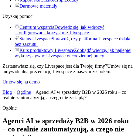
Darmowe materiały
Uzyskaj pomoc
Centrum wsparcia
Dowiedz się, jak wdrożyć,
skonfigurować i korzystać z Livespace.
Status Livespace
Sprawdź, czy platforma Livespace działa
bez zarzutu.
Kurs produktowy Livespace
Zdobądź wiedzę, jak najlepiej
wykorzystywać Livespace w codziennej pracy.
Zastanawiasz się, czy Livespace jest dla Twojej firmy?
Umów się na
indywidualną prezentację Livespace z naszym zespołem.
Umów się na demo
Blog
»
Ogólne
» Agenci AI w sprzedaży B2B w 2026 roku – co
realnie zautomatyzują, a czego nie zastąpią?
Ogólne
Agenci AI w sprzedaży B2B w 2026 roku
– co realnie zautomatyzują, a czego nie