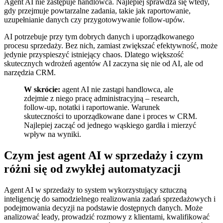
Agent AI nie zastępuje handlowca. Najlepiej sprawdza się wtedy,
gdy przejmuje powtarzalne zadania, takie jak raportowanie,
uzupełnianie danych czy przygotowywanie follow-upów.
AI potrzebuje przy tym dobrych danych i uporządkowanego
procesu sprzedaży. Bez nich, zamiast zwiększać efektywność, może
jedynie przyspieszyć istniejący chaos. Dlatego większość
skutecznych wdrożeń agentów AI zaczyna się nie od AI, ale od
narzędzia CRM.
W skrócie:
agent AI nie zastąpi handlowca, ale
zdejmie z niego pracę administracyjną – research,
follow-up, notatki i raportowanie. Warunek
skuteczności to uporządkowane dane i proces w CRM.
Najlepiej zacząć od jednego wąskiego gardła i mierzyć
wpływ na wyniki.
Czym jest agent AI w sprzedaży i czym
różni się od zwykłej automatyzacji
Agent AI w sprzedaży to system wykorzystujący sztuczną
inteligencję do samodzielnego realizowania zadań sprzedażowych i
podejmowania decyzji na podstawie dostępnych danych. Może
analizować leady, prowadzić rozmowy z klientami, kwalifikować