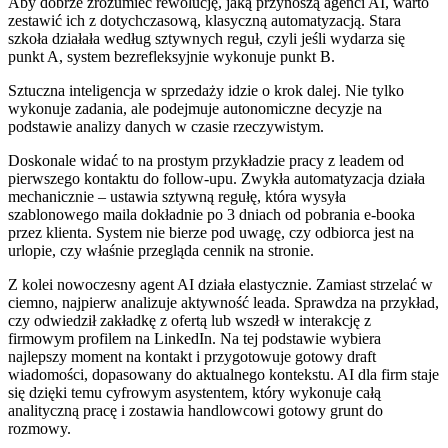
Aby dobrze zrozumieć rewolucję, jaką przynoszą agenci AI, warto
zestawić ich z dotychczasową, klasyczną automatyzacją. Stara
szkoła działała według sztywnych reguł, czyli jeśli wydarza się
punkt A, system bezrefleksyjnie wykonuje punkt B.
Sztuczna inteligencja w sprzedaży idzie o krok dalej. Nie tylko
wykonuje zadania, ale podejmuje autonomiczne decyzje na
podstawie analizy danych w czasie rzeczywistym.
Doskonale widać to na prostym przykładzie pracy z leadem od
pierwszego kontaktu do follow-upu. Zwykła automatyzacja działa
mechanicznie – ustawia sztywną regułę, która wysyła
szablonowego maila dokładnie po 3 dniach od pobrania e-booka
przez klienta. System nie bierze pod uwagę, czy odbiorca jest na
urlopie, czy właśnie przegląda cennik na stronie.
Z kolei nowoczesny agent AI działa elastycznie. Zamiast strzelać w
ciemno, najpierw analizuje aktywność leada. Sprawdza na przykład,
czy odwiedził zakładkę z ofertą lub wszedł w interakcję z
firmowym profilem na LinkedIn. Na tej podstawie wybiera
najlepszy moment na kontakt i przygotowuje gotowy draft
wiadomości, dopasowany do aktualnego kontekstu. AI dla firm staje
się dzięki temu cyfrowym asystentem, który wykonuje całą
analityczną pracę i zostawia handlowcowi gotowy grunt do
rozmowy.