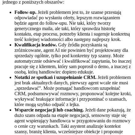
jednego z poniższych obszarów:
Follow-up.
Jeżeli problemem jest to, że szanse przestają
odpowiadać po wysłaniu oferty, lepszym rozwiązaniem
będzie agent do follow-upu. Nie taki, który tworzy
generycznego maila, ale taki, który sprawdza historię
kontaktu, etap procesu, potrzeby klienta i sugeruje konkretną
treść kolejnej wiadomości albo następny najlepszy krok.
Kwalifikacja leadów.
Gdy źródła pozyskania są
zróżnicowane, agent AI nie powinien być projektowany dla
sprzedaży ogólnie, tylko pod konkretny typ szansy. Może
automatycznie odsiewać i kwalifikować zapytania, bo inaczej
pracuje się z klientem, który sam poprosił o demo, a inaczej z
osobą, którą handlowiec dopiero edukuje.
Notatki ze spotkań i uzupełnianie CRM.
Jeżeli problemem
jest brak aktualnych danych, pierwszy agent wcale nie musi
„sprzedawać”. Może pomagać handlowcom uzupełniać
CRM, podsumowywać rozmowy, proponować kolejne kroki,
wykrywać brakujące informacje i przypominać o szansach,
które mogą szybko odpaść z lejka.
Wsparcie negocjacji lub coaching.
Jeżeli dane pokazują, że
dużo szans odpada na etapie negocjacji, sensowny staje się
agent wspierający handlowca w przygotowaniu do rozmowy
o cenie czy warunkach. Taki asystent analizuje kontekst
szansy, branżę klienta, wcześniejsze obiekcje i proponuje