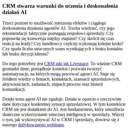
CRM stwarza warunki do uczenia i doskonalenia
działań AI
Trzeci poziom to możliwość mierzenia efektów i ciągłego
doskonalenia działania agentów AI. Trzeba wiedzieć, czy jego
rekomendacje faktycznie pomagają zespołowi sprzedaży. Czy
poprawiła się konwersja między etapami? Czy skrócił się czas
reakcji na leady? Czy handlowcy częściej wykonują kolejne kroki?
Czy spada liczba utraconych szans wynikających z braku kontaktu
lub braku decyzji klienta?
Do tego potrzebny jest
CRM taki jak Livespace
. To właśnie CRM
gromadzi dane, porządkuje kontekst i pozwala tworzyć
automatyzacje, na których mogą pracować agenci AI. Staje się
źródłem wiedzy o firmach, kontaktach, szansach sprzedażowych,
aktywnościach, zadaniach, etapach procesu oraz historii
komunikacji.
Dzięki temu agent AI nie zgaduje. Działa w oparciu o rzeczywiste
dane dotyczące konkretnej sytuacji sprzedażowej. W tym kontekście
CRM nie jest dodatkiem do AI. Jest fundamentem, który umożliwia
skuteczne wykorzystanie sztucznej inteligencji w sprzedaży. Więcej
o tym, jak wykorzystywać AI w CRM i sprzedaży, dowiesz się z
naszego
dedykowanego webinaru
.