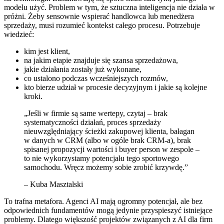
modelu użyć. Problem w tym, że sztuczna inteligencja nie działa w
próżni. Żeby sensownie wspierać handlowca lub menedżera
sprzedaży, musi rozumieć kontekst całego procesu. Potrzebuje
wiedzieć:
kim jest klient,
na jakim etapie znajduje się szansa sprzedażowa,
jakie działania zostały już wykonane,
co ustalono podczas wcześniejszych rozmów,
kto bierze udział w procesie decyzyjnym i jakie są kolejne
kroki.
„Jeśli w firmie są same wertepy, czytaj – brak
systematyczności działań, proces sprzedaży
nieuwzględniający ścieżki zakupowej klienta, bałagan
w danych w CRM (albo w ogóle brak CRM-a), brak
spisanej propozycji wartości i buyer person w zespole –
to nie wykorzystamy potencjału tego sportowego
samochodu. Wręcz możemy sobie zrobić krzywdę.”
– Kuba Masztalski
To trafna metafora. Agenci AI mają ogromny potencjał, ale bez
odpowiednich fundamentów mogą jedynie przyspieszyć istniejące
problemy. Dlatego większość projektów związanych z AI dla firm