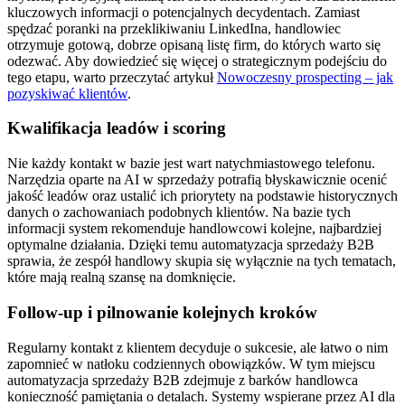
kluczowych informacji o potencjalnych decydentach. Zamiast
spędzać poranki na przeklikiwaniu LinkedIna, handlowiec
otrzymuje gotową, dobrze opisaną listę firm, do których warto się
odezwać. Aby dowiedzieć się więcej o strategicznym podejściu do
tego etapu, warto przeczytać artykuł
Nowoczesny prospecting – jak
pozyskiwać klientów
.
Kwalifikacja leadów i scoring
Nie każdy kontakt w bazie jest wart natychmiastowego telefonu.
Narzędzia oparte na AI w sprzedaży potrafią błyskawicznie ocenić
jakość leadów oraz ustalić ich priorytety na podstawie historycznych
danych o zachowaniach podobnych klientów. Na bazie tych
informacji system rekomenduje handlowcowi kolejne, najbardziej
optymalne działania. Dzięki temu automatyzacja sprzedaży B2B
sprawia, że zespół handlowy skupia się wyłącznie na tych tematach,
które mają realną szansę na domknięcie.
Follow-up i pilnowanie kolejnych kroków
Regularny kontakt z klientem decyduje o sukcesie, ale łatwo o nim
zapomnieć w natłoku codziennych obowiązków. W tym miejscu
automatyzacja sprzedaży B2B zdejmuje z barków handlowca
konieczność pamiętania o detalach. Systemy wspierane przez AI dla