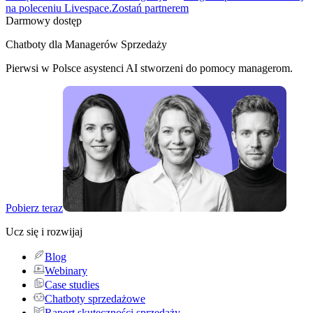
na poleceniu Livespace.
Zostań partnerem
Darmowy dostęp
Chatboty dla Managerów Sprzedaży
Pierwsi w Polsce asystenci AI stworzeni do pomocy managerom.
Pobierz teraz
Ucz się i rozwijaj
Blog
Webinary
Case studies
Chatboty sprzedażowe
Raport skuteczności sprzedaży