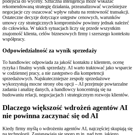
podejścia do wyceny. Sztuczna inteligencja może wskazać
rekomendowaną strategię działania, przeanalizować wcześniejsze
negocjacje czy oszacować wpływ rabatu na rentowność transakcji.
Ostateczne decyzje dotyczące ustępstw cenowych, warunków
umowy czy strategicznych kompromisów powinny jednak należeć
do człowieka. W takich sytuacjach liczy się przede wszystkim
znajomość klienta, celów biznesowych firmy i szerszego kontekstu
współpracy.
Odpowiedzialność za wynik sprzedaży
To handlowiec odpowiada za jakość kontaktu z klientem, ocenę
ryzyka i finalny wynik sprzedaży. AI warto traktować jako wsparcie
w codziennej pracy, a nie zastępstwo dla kompetencji
sprzedażowych. Najskuteczniejsze zespoły sprzedażowe
wykorzystują mocne strony obu opcji – AI przejmuje powtarzalne
zadania i analizę danych, a handlowcy koncentrują się na
budowaniu relacji, negocjacjach i strategicznym rozwoju klientów.
Dlaczego większość wdrożeń agentów AI
nie powinna zaczynać się od AI
Kiedy firmy myślą o wdrożeniu agentów AI, najczęściej skupiają się
na technologii. Zastanawiają się sporo m.in. nad tym, jakiego