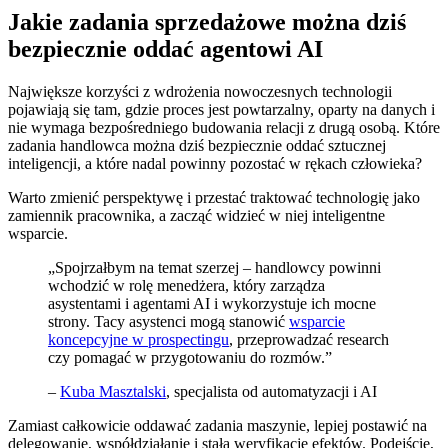
Jakie zadania sprzedażowe można dziś
bezpiecznie oddać agentowi AI
Największe korzyści z wdrożenia nowoczesnych technologii
pojawiają się tam, gdzie proces jest powtarzalny, oparty na danych i
nie wymaga bezpośredniego budowania relacji z drugą osobą. Które
zadania handlowca można dziś bezpiecznie oddać sztucznej
inteligencji, a które nadal powinny pozostać w rękach człowieka?
Warto zmienić perspektywę i przestać traktować technologię jako
zamiennik pracownika, a zacząć widzieć w niej inteligentne
wsparcie.
„Spojrzałbym na temat szerzej – handlowcy powinni
wchodzić w rolę menedżera, który zarządza
asystentami i agentami AI i wykorzystuje ich mocne
strony. Tacy asystenci mogą stanowić
wsparcie
koncepcyjne w prospectingu
, przeprowadzać research
czy pomagać w przygotowaniu do rozmów.”
–
Kuba Masztalski
, specjalista od automatyzacji i AI
Zamiast całkowicie oddawać zadania maszynie, lepiej postawić na
delegowanie, współdziałanie i stałą weryfikację efektów. Podejście,