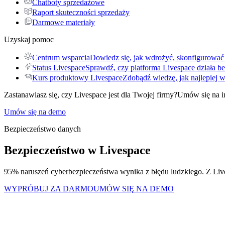
Chatboty sprzedażowe
Raport skuteczności sprzedaży
Darmowe materiały
Uzyskaj pomoc
Centrum wsparcia
Dowiedz się, jak wdrożyć, skonfigurować 
Status Livespace
Sprawdź, czy platforma Livespace działa be
Kurs produktowy Livespace
Zdobądź wiedzę, jak najlepiej 
Zastanawiasz się, czy Livespace jest dla Twojej firmy?
Umów się na i
Umów się na demo
Bezpieczeństwo danych
Bezpieczeństwo
w Livespace
95% naruszeń cyberbezpieczeństwa wynika z błędu ludzkiego. Z Liv
WYPRÓBUJ ZA DARMO
UMÓW SIĘ NA DEMO