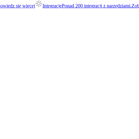
owiedz się więcej
Integracje
Ponad 200 integracji z narzędziami.
Zob