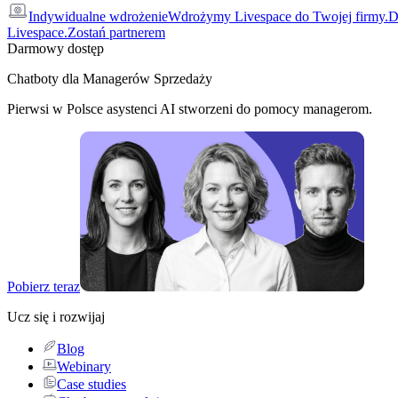
Indywidualne wdrożenie
Wdrożymy Livespace do Twojej firmy.
D
Livespace.
Zostań partnerem
Darmowy dostęp
Chatboty dla Managerów Sprzedaży
Pierwsi w Polsce asystenci AI stworzeni do pomocy managerom.
Pobierz teraz
Ucz się i rozwijaj
Blog
Webinary
Case studies