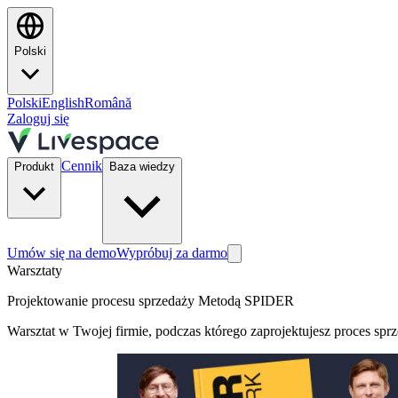
Polski
Polski
English
Română
Zaloguj się
Cennik
Produkt
Baza wiedzy
Umów się na demo
Wypróbuj za darmo
Warsztaty
Projektowanie procesu sprzedaży Metodą SPIDER
Warsztat w Twojej firmie, podczas którego zaprojektujesz proces spr