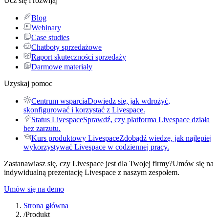
Ucz się i rozwijaj
Blog
Webinary
Case studies
Chatboty sprzedażowe
Raport skuteczności sprzedaży
Darmowe materiały
Uzyskaj pomoc
Centrum wsparcia
Dowiedz się, jak wdrożyć,
skonfigurować i korzystać z Livespace.
Status Livespace
Sprawdź, czy platforma Livespace działa
bez zarzutu.
Kurs produktowy Livespace
Zdobądź wiedzę, jak najlepiej
wykorzystywać Livespace w codziennej pracy.
Zastanawiasz się, czy Livespace jest dla Twojej firmy?
Umów się na
indywidualną prezentację Livespace z naszym zespołem.
Umów się na demo
Strona główna
/
Produkt