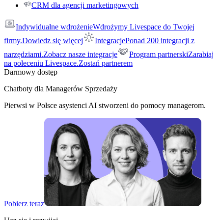
CRM dla agencji marketingowych
Indywidualne wdrożenie
Wdrożymy Livespace do Twojej
firmy.
Dowiedz się więcej
Integracje
Ponad 200 integracji z
narzędziami.
Zobacz nasze integracje
Program partnerski
Zarabiaj
na poleceniu Livespace.
Zostań partnerem
Darmowy dostęp
Chatboty dla Managerów Sprzedaży
Pierwsi w Polsce asystenci AI stworzeni do pomocy managerom.
Pobierz teraz