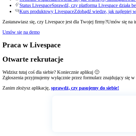
Status Livespace
Sprawdź, czy platforma Livespace działa be
Kurs produktowy Livespace
Zdobądź wiedzę, jak najlepiej 
Zastanawiasz się, czy Livespace jest dla Twojej firmy?
Umów się na i
Umów się na demo
Praca w Livespace
Otwarte rekrutacje
Widzisz tutaj coś dla siebie? Koniecznie aplikuj 🙂
Zgłoszenia przyjmujemy wyłącznie przez formularz znajdujący się w 
Zanim złożysz aplikację,
sprawdź, czy pasujemy do siebie!
Job listings