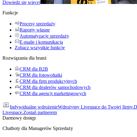
Dowiedz się więcej
Funkcje
Procesy sprzedaży
Raporty własne
Automatyzacje sprzedaży
E-maile i komunikacja
Zobacz wszystkie funkcje
Rozwiązania dla branż
CRM dla B2B
CRM dla fotowoltaiki
CRM dla firm produkcyjnych
CRM dla dealerów samochodowych
CRM dla agencji marketingowych
Indywidualne wdrożenie
Wdrożymy Livespace do Twojej firmy.
D
Livespace.
Zostań partnerem
Darmowy dostęp
Chatboty dla Managerów Sprzedaży