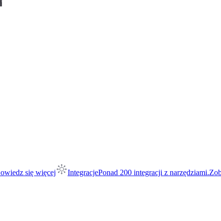
owiedz się więcej
Integracje
Ponad 200 integracji z narzędziami.
Zob