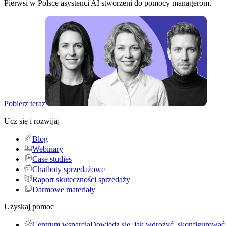
Pierwsi w Polsce asystenci AI stworzeni do pomocy managerom.
Pobierz teraz
Ucz się i rozwijaj
Blog
Webinary
Case studies
Chatboty sprzedażowe
Raport skuteczności sprzedaży
Darmowe materiały
Uzyskaj pomoc
Centrum wsparcia
Dowiedz się, jak wdrożyć, skonfigurować 