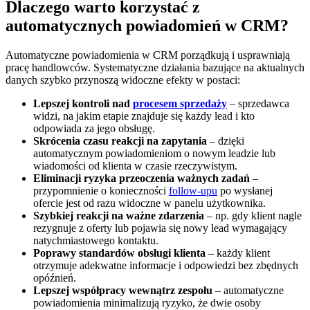
Dlaczego warto korzystać z
automatycznych powiadomień w CRM?
Automatyczne powiadomienia w CRM porządkują i usprawniają
pracę handlowców. Systematyczne działania bazujące na aktualnych
danych szybko przynoszą widoczne efekty w postaci:
Lepszej kontroli nad
procesem sprzedaży
– sprzedawca
widzi, na jakim etapie znajduje się każdy lead i kto
odpowiada za jego obsługę.
Skrócenia czasu reakcji na zapytania
– dzięki
automatycznym powiadomieniom o nowym leadzie lub
wiadomości od klienta w czasie rzeczywistym.
Eliminacji ryzyka przeoczenia ważnych zadań
–
przypomnienie o konieczności
follow-upu
po wysłanej
ofercie jest od razu widoczne w panelu użytkownika.
Szybkiej reakcji na ważne zdarzenia
– np. gdy klient nagle
rezygnuje z oferty lub pojawia się nowy lead wymagający
natychmiastowego kontaktu.
Poprawy standardów obsługi klienta
– każdy klient
otrzymuje adekwatne informacje i odpowiedzi bez zbędnych
opóźnień.
Lepszej współpracy wewnątrz zespołu
– automatyczne
powiadomienia minimalizują ryzyko, że dwie osoby