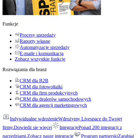
Funkcje
Procesy sprzedaży
Raporty własne
Automatyzacje sprzedaży
E-maile i komunikacja
Zobacz wszystkie funkcje
Rozwiązania dla branż
CRM dla B2B
CRM dla fotowoltaiki
CRM dla firm produkcyjnych
CRM dla dealerów samochodowych
CRM dla agencji marketingowych
Indywidualne wdrożenie
Wdrożymy Livespace do Twojej
firmy.
Dowiedz się więcej
Integracje
Ponad 200 integracji z
narzędziami.
Zobacz nasze integracje
Program partnerski
Zarabiaj