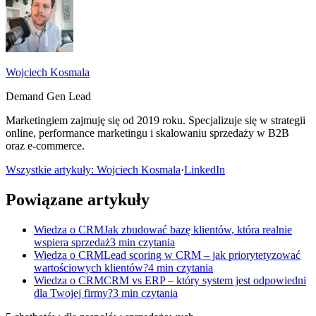
Wojciech Kosmala
Demand Gen Lead
Marketingiem zajmuję się od 2019 roku. Specjalizuje się w strategii
online, performance marketingu i skalowaniu sprzedaży w B2B
oraz e-commerce.
Wszystkie artykuły: Wojciech Kosmala
·
LinkedIn
Powiązane artykuły
Wiedza o CRM
Jak zbudować bazę klientów, która realnie
wspiera sprzedaż
3 min czytania
Wiedza o CRM
Lead scoring w CRM – jak priorytetyzować
wartościowych klientów?
4 min czytania
Wiedza o CRM
CRM vs ERP – który system jest odpowiedni
dla Twojej firmy?
3 min czytania