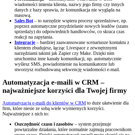
wiadomości imienia klienta, nazwy jego firmy czy innych
danych z bazy sprawia, że komunikacja nie wygląda na
masową.
Sales Bot
– to narzędzie wspiera procesy sprzedażowe, np.
poprzez automatyczne przydzielanie nowych leadów (szans
sprzedaży) do odpowiednich handlowców, co skraca czas
reakcji na zapytania.
Integracje
– bardziej zaawansowane scenariusze kontaktu z
klientem zbudujesz, łącząc Livespace z zewnętrznymi
narzędziami takimi jak Zapier czy Make. Dzięki nim
uruchomisz inne kanały komunikacji, np. automatycznie
wyślesz SMS, powiadomienie na komunikatorze lub
stworzysz rozbudowaną sekwencję wiadomości e-mail.
Automatyzacja e-maili w CRM –
najważniejsze korzyści dla Twojej firmy
Automatyzacja e-maili do klientów w CRM
to duże ułatwienie dla
firm, które niesie ze sobą wiele wymiernych korzyści.
Najważniejsze z nich to:
Oszczędność czasu i zasobów
– system przejmuje
powtarzalne działania, które normalnie zajmują pracownikom
sporo czasu. Dzięki automatyzacji zespół może skupić się na