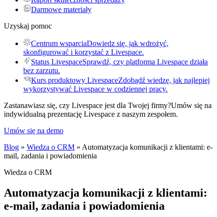
Darmowe materiały
Uzyskaj pomoc
Centrum wsparcia
Dowiedz się, jak wdrożyć,
skonfigurować i korzystać z Livespace.
Status Livespace
Sprawdź, czy platforma Livespace działa
bez zarzutu.
Kurs produktowy Livespace
Zdobądź wiedzę, jak najlepiej
wykorzystywać Livespace w codziennej pracy.
Zastanawiasz się, czy Livespace jest dla Twojej firmy?
Umów się na
indywidualną prezentację Livespace z naszym zespołem.
Umów się na demo
Blog
»
Wiedza o CRM
» Automatyzacja komunikacji z klientami: e-
mail, zadania i powiadomienia
Wiedza o CRM
Automatyzacja komunikacji z klientami:
e-mail, zadania i powiadomienia