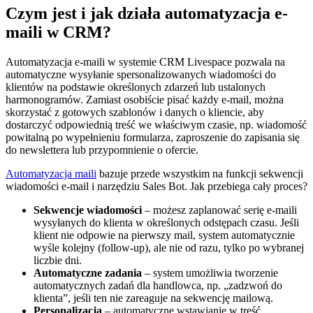
Czym jest i jak działa automatyzacja e-
maili w CRM?
Automatyzacja e-maili w systemie CRM Livespace pozwala na
automatyczne wysyłanie spersonalizowanych wiadomości do
klientów na podstawie określonych zdarzeń lub ustalonych
harmonogramów. Zamiast osobiście pisać każdy e-mail, można
skorzystać z gotowych szablonów i danych o kliencie, aby
dostarczyć odpowiednią treść we właściwym czasie, np. wiadomość
powitalną po wypełnieniu formularza, zaproszenie do zapisania się
do newslettera lub przypomnienie o ofercie.
Automatyzacja maili
bazuje przede wszystkim na funkcji sekwencji
wiadomości e-mail i narzędziu Sales Bot. Jak przebiega cały proces?
Sekwencje wiadomości
– możesz zaplanować serię e-maili
wysyłanych do klienta w określonych odstępach czasu. Jeśli
klient nie odpowie na pierwszy mail, system automatycznie
wyśle kolejny (follow-up), ale nie od razu, tylko po wybranej
liczbie dni.
Automatyczne zadania
– system umożliwia tworzenie
automatycznych zadań dla handlowca, np. „zadzwoń do
klienta”, jeśli ten nie zareaguje na sekwencję mailową.
Personalizacja
– automatyczne wstawianie w treść