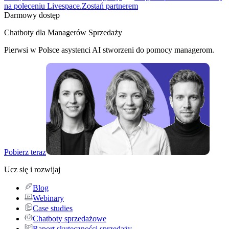
na poleceniu Livespace.
Zostań partnerem
Darmowy dostęp
Chatboty dla Managerów Sprzedaży
Pierwsi w Polsce asystenci AI stworzeni do pomocy managerom.
Pobierz teraz
Ucz się i rozwijaj
Blog
Webinary
Case studies
Chatboty sprzedażowe
Raport skuteczności sprzedaży