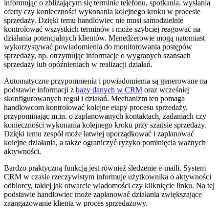
informując o zbliżającym się terminie telefonu, spotkania, wysłania
oferty czy konieczności wykonania kolejnego kroku w procesie
sprzedaży. Dzięki temu handlowiec nie musi samodzielnie
kontrolować wszystkich terminów i może szybciej reagować na
działania potencjalnych klientów. Menedżerowie mogą natomiast
wykorzystywać powiadomienia do monitorowania postępów
sprzedaży, np. otrzymując informacje o wygranych szansach
sprzedaży lub opóźnieniach w realizacji działań.
Automatyczne przypomnienia i powiadomienia są generowane na
podstawie informacji z
bazy danych w CRM
oraz wcześniej
skonfigurowanych reguł i działań. Mechanizm ten pomaga
handlowcom kontrolować kolejne etapy procesu sprzedaży,
przypominając m.in. o zaplanowanych kontaktach, zadaniach czy
konieczności wykonania kolejnego kroku przy szansie sprzedaży.
Dzięki temu zespół może łatwiej uporządkować i zaplanować
kolejne działania, a także ograniczyć ryzyko pominięcia ważnych
aktywności.
Bardzo praktyczną funkcją jest również śledzenie e-maili. System
CRM w czasie rzeczywistym informuje użytkownika o aktywności
odbiorcy, takiej jak otwarcie wiadomości czy kliknięcie linku. Na tej
podstawie handlowiec może zaplanować działania zwiększające
zaangażowanie klienta w proces sprzedażowy.