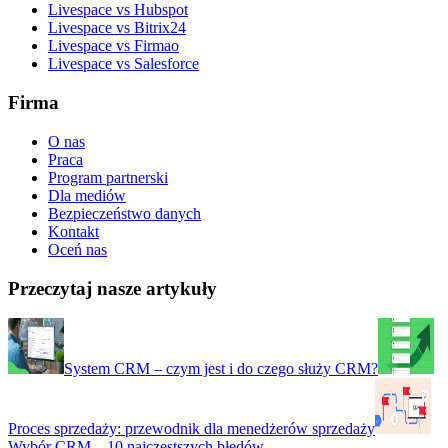
Livespace vs Hubspot
Livespace vs Bitrix24
Livespace vs Firmao
Livespace vs Salesforce
Firma
O nas
Praca
Program partnerski
Dla mediów
Bezpieczeństwo danych
Kontakt
Oceń nas
Przeczytaj nasze artykuły
System CRM – czym jest i do czego służy CRM?
Proces sprzedaży: przewodnik dla menedżerów sprzedaży
Wybór CRM – 10 najczęstszych błędów