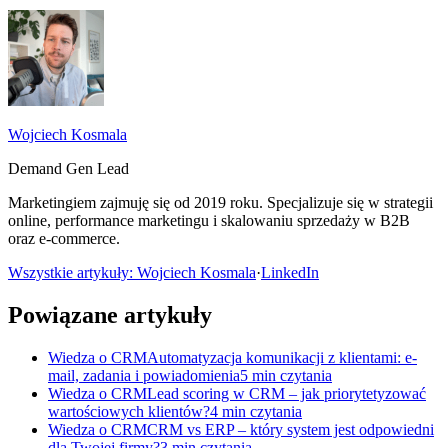
Wojciech Kosmala
Demand Gen Lead
Marketingiem zajmuję się od 2019 roku. Specjalizuje się w strategii
online, performance marketingu i skalowaniu sprzedaży w B2B
oraz e-commerce.
Wszystkie artykuły: Wojciech Kosmala
·
LinkedIn
Powiązane artykuły
Wiedza o CRM
Automatyzacja komunikacji z klientami: e-
mail, zadania i powiadomienia
5 min czytania
Wiedza o CRM
Lead scoring w CRM – jak priorytetyzować
wartościowych klientów?
4 min czytania
Wiedza o CRM
CRM vs ERP – który system jest odpowiedni
dla Twojej firmy?
3 min czytania