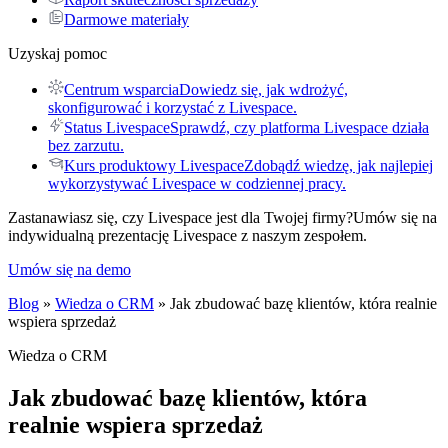
Darmowe materiały
Uzyskaj pomoc
Centrum wsparcia
Dowiedz się, jak wdrożyć,
skonfigurować i korzystać z Livespace.
Status Livespace
Sprawdź, czy platforma Livespace działa
bez zarzutu.
Kurs produktowy Livespace
Zdobądź wiedzę, jak najlepiej
wykorzystywać Livespace w codziennej pracy.
Zastanawiasz się, czy Livespace jest dla Twojej firmy?
Umów się na
indywidualną prezentację Livespace z naszym zespołem.
Umów się na demo
Blog
»
Wiedza o CRM
» Jak zbudować bazę klientów, która realnie
wspiera sprzedaż
Wiedza o CRM
Jak zbudować bazę klientów, która
realnie wspiera sprzedaż