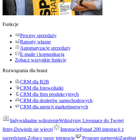
Funkcje
Procesy sprzedaży
Raporty własne
Automatyzacje sprzedaży
E-maile i komunikacja
Zobacz wszystkie funkcje
Rozwiązania dla branż
CRM dla B2B
CRM dla fotowoltaiki
CRM dla firm produkcyjnych
CRM dla dealerów samochodowych
CRM dla agencji marketingowych
Indywidualne wdrożenie
Wdrożymy Livespace do Twojej
firmy.
Dowiedz się więcej
Integracje
Ponad 200 integracji z
narzędziami.
Zobacz nasze integracje
Program partnerski
Zarabiaj