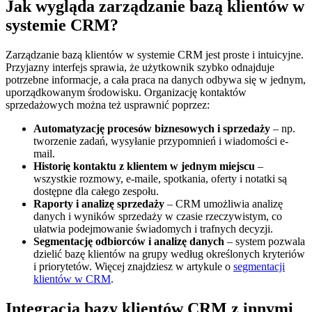
Jak wygląda zarządzanie bazą klientów w
systemie CRM?
Zarządzanie bazą klientów w systemie CRM jest proste i intuicyjne.
Przyjazny interfejs sprawia, że użytkownik szybko odnajduje
potrzebne informacje, a cała praca na danych odbywa się w jednym,
uporządkowanym środowisku. Organizację kontaktów
sprzedażowych można też usprawnić poprzez:
Automatyzację procesów biznesowych i sprzedaży
– np.
tworzenie zadań, wysyłanie przypomnień i wiadomości e-
mail.
Historię kontaktu z klientem w jednym miejscu
–
wszystkie rozmowy, e-maile, spotkania, oferty i notatki są
dostępne dla całego zespołu.
Raporty i analizę sprzedaży
– CRM umożliwia analizę
danych i wyników sprzedaży w czasie rzeczywistym, co
ułatwia podejmowanie świadomych i trafnych decyzji.
Segmentację odbiorców i analizę danych
– system pozwala
dzielić bazę klientów na grupy według określonych kryteriów
i priorytetów. Więcej znajdziesz w artykule o
segmentacji
klientów w CRM
.
Integracja bazy klientów CRM z innymi