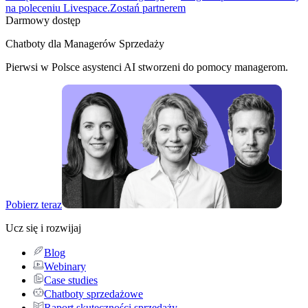
na poleceniu Livespace.
Zostań partnerem
Darmowy dostęp
Chatboty dla Managerów Sprzedaży
Pierwsi w Polsce asystenci AI stworzeni do pomocy managerom.
Pobierz teraz
Ucz się i rozwijaj
Blog
Webinary
Case studies
Chatboty sprzedażowe
Raport skuteczności sprzedaży