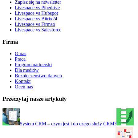
Zapisz się na newsletter
Livespace vs Pipedrive
Livespace vs Hubspot
Livespace vs Bitrix24
Livespace vs Firmao
Livespace vs Salesforce
Firma
O nas
Praca
Program partnerski
Dla mediów
Bezpieczeństwo danych
Kontakt
Oceń nas
Przeczytaj nasze artykuły
System CRM – czym jest i do czego służy CRM?