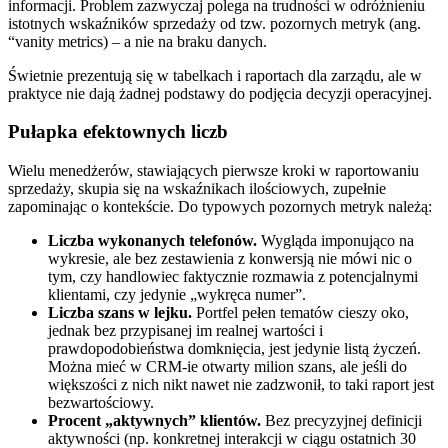
informacji. Problem zazwyczaj polega na trudności w odróżnieniu
istotnych wskaźników sprzedaży od tzw. pozornych metryk (ang.
“vanity metrics) – a nie na braku danych.
Świetnie prezentują się w tabelkach i raportach dla zarządu, ale w
praktyce nie dają żadnej podstawy do podjęcia decyzji operacyjnej.
Pułapka efektownych liczb
Wielu menedżerów, stawiających pierwsze kroki w raportowaniu
sprzedaży, skupia się na wskaźnikach ilościowych, zupełnie
zapominając o kontekście. Do typowych pozornych metryk należą:
Liczba wykonanych telefonów.
Wygląda imponująco na
wykresie, ale bez zestawienia z konwersją nie mówi nic o
tym, czy handlowiec faktycznie rozmawia z potencjalnymi
klientami, czy jedynie „wykręca numer”.
Liczba szans w lejku.
Portfel pełen tematów cieszy oko,
jednak bez przypisanej im realnej wartości i
prawdopodobieństwa domknięcia, jest jedynie listą życzeń.
Można mieć w CRM-ie otwarty milion szans, ale jeśli do
większości z nich nikt nawet nie zadzwonił, to taki raport jest
bezwartościowy.
Procent „aktywnych” klientów.
Bez precyzyjnej definicji
aktywności (np. konkretnej interakcji w ciągu ostatnich 30