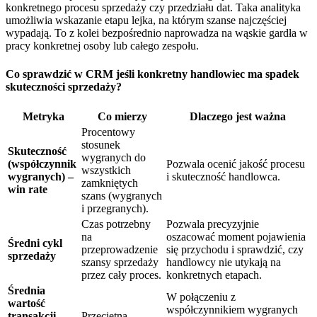
konkretnego procesu sprzedaży czy przedziału dat. Taka analityka
umożliwia wskazanie etapu lejka, na którym szanse najczęściej
wypadają. To z kolei bezpośrednio naprowadza na wąskie gardła w
pracy konkretnej osoby lub całego zespołu.
Co sprawdzić w CRM jeśli konkretny handlowiec ma spadek
skuteczności sprzedaży?
Metryka
Co mierzy
Dlaczego jest ważna
Procentowy
stosunek
Skuteczność
wygranych do
(współczynnik
Pozwala ocenić jakość procesu
wszystkich
wygranych) –
i skuteczność handlowca.
zamkniętych
win rate
szans (wygranych
i przegranych).
Czas potrzebny
Pozwala precyzyjnie
na
oszacować moment pojawienia
Średni cykl
przeprowadzenie
się przychodu i sprawdzić, czy
sprzedaży
szansy sprzedaży
handlowcy nie utykają na
przez cały proces.
konkretnych etapach.
Średnia
W połączeniu z
wartość
współczynnikiem wygranych
transakcji
Przeciętna