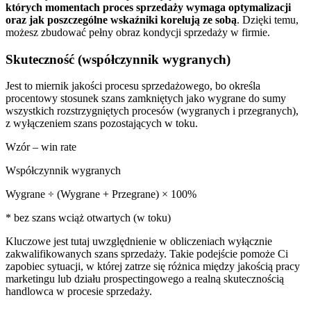
których momentach proces sprzedaży wymaga optymalizacji
oraz jak poszczególne wskaźniki korelują ze sobą
. Dzięki temu,
możesz zbudować pełny obraz kondycji sprzedaży w firmie.
Skuteczność (współczynnik wygranych)
Jest to miernik jakości procesu sprzedażowego, bo określa
procentowy stosunek szans zamkniętych jako wygrane do sumy
wszystkich rozstrzygniętych procesów (wygranych i przegranych),
z wyłączeniem szans pozostających w toku.
Wzór – win rate
Współczynnik wygranych
Wygrane ÷ (Wygrane + Przegrane) × 100%
* bez szans wciąż otwartych (w toku)
Kluczowe jest tutaj uwzględnienie w obliczeniach wyłącznie
zakwalifikowanych szans sprzedaży. Takie podejście pomoże Ci
zapobiec sytuacji, w której zatrze się różnica między jakością pracy
marketingu lub działu prospectingowego a realną skutecznością
handlowca w procesie sprzedaży.