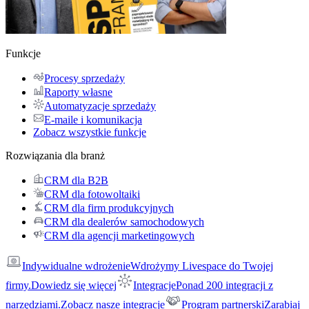
Funkcje
Procesy sprzedaży
Raporty własne
Automatyzacje sprzedaży
E-maile i komunikacja
Zobacz wszystkie funkcje
Rozwiązania dla branż
CRM dla B2B
CRM dla fotowoltaiki
CRM dla firm produkcyjnych
CRM dla dealerów samochodowych
CRM dla agencji marketingowych
Indywidualne wdrożenie
Wdrożymy Livespace do Twojej
firmy.
Dowiedz się więcej
Integracje
Ponad 200 integracji z
narzędziami.
Zobacz nasze integracje
Program partnerski
Zarabiaj