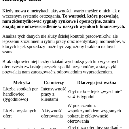
Kiedy mowa o metrykach aktywności, warto myśleć o nich jak o
wczesnym systemie ostrzegania.
To wartości, które pozwalają
nam zidentyfikować sygnały rynkowe i operacyjne, zanim
znajdą one odzwierciedlenie w naszych wynikach finansowych.
Analiza tych danych nie służy ścisłej kontroli pracowników, ale
lepszemu zrozumieniu rytmu pracy oraz identyfikacji momentów, w
których lejek sprzedaży może być zagrożony brakiem realnych
szans.
Brak odpowiedniej liczby działań wychodzących lub wysłanych
ofert często zwiastuje przyszłe spadki przychodów, a statystyki
pozwalają nam zareagować z odpowiednim wyprzedzeniem.
Metryka
Co mierzy
Dlaczego jest ważna
Liczba spotkań per
Intensywność
Zbyt mało = lejek „wyschnie”
handlowiec
pracy z
za 4–6 tygodni
(tygodniowo)
klientami
W połączeniu z
Liczba wysłanych
Aktywność
współczynnikiem wygranych
ofert
ofertowania
pokazuje efektywność
ofertowania
Zbyt dużo ofert bez spotkań =