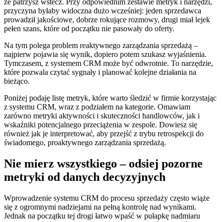
że patrzysz wstecz. Przy odpowiednim zestawie metryk i narzędzi,
przyczyna byłaby widoczna dużo wcześniej: jeden sprzedawca
prowadził jakościowe, dobrze rokujące rozmowy, drugi miał lejek
pełen szans, które od początku nie pasowały do oferty.
Na tym polega problem reaktywnego zarządzania sprzedażą –
najpierw pojawia się wynik, dopiero potem szukasz wyjaśnienia.
Tymczasem, z systemem CRM może być odwrotnie. To narzędzie,
które pozwala czytać sygnały i planować kolejne działania na
bieżąco.
Poniżej podaję listę metryk, które warto śledzić w firmie korzystając
z systemu CRM, wraz z podziałem na kategorie. Omawiam
zarówno metryki aktywności i skuteczności handlowców, jak i
wskaźniki potencjalnego przeciążenia w zespole. Dowiesz się
również jak je interpretować, aby przejść z trybu retrospekcji do
świadomego, proaktywnego zarządzania sprzedażą.
Nie mierz wszystkiego – odsiej pozorne
metryki od danych decyzyjnych
Wprowadzenie systemu CRM do procesu sprzedaży często wiąże
się z ogromnymi nadziejami na pełną kontrolę nad wynikami.
Jednak na początku tej drogi łatwo wpaść w pułapkę nadmiaru