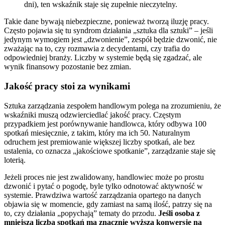
dni), ten wskaźnik staje się zupełnie nieczytelny.
Takie dane bywają niebezpieczne, ponieważ tworzą iluzję pracy.
Często pojawia się tu syndrom działania „sztuka dla sztuki” – jeśli
jedynym wymogiem jest „dzwonienie”, zespół będzie dzwonić, nie
zważając na to, czy rozmawia z decydentami, czy trafia do
odpowiedniej branży. Liczby w systemie będą się zgadzać, ale
wynik finansowy pozostanie bez zmian.
Jakość pracy stoi za wynikami
Sztuka zarządzania zespołem handlowym polega na zrozumieniu, że
wskaźniki muszą odzwierciedlać jakość pracy. Częstym
przypadkiem jest porównywanie handlowca, który odbywa 100
spotkań miesięcznie, z takim, który ma ich 50. Naturalnym
odruchem jest premiowanie większej liczby spotkań, ale bez
ustalenia, co oznacza „jakościowe spotkanie”, zarządzanie staje się
loterią.
Jeżeli proces nie jest zwalidowany, handlowiec może po prostu
dzwonić i pytać o pogodę, byle tylko odnotować aktywność w
systemie. Prawdziwa wartość zarządzania opartego na danych
objawia się w momencie, gdy zamiast na samą ilość, patrzy się na
to, czy działania „popychają” tematy do przodu.
Jeśli osoba z
mniejszą liczbą spotkań ma znacznie wyższą konwersję na