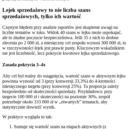
Lejek sprzedażowy to nie liczba szans
sprzedażowych, tylko ich wartość
Częstym błędem przy analizie raportów jest skupienie uwagi na
liczbie tematów w toku. Widok 40 szans w lejku może uspokajać,
ale to złudne poczucie bezpieczeństwa. Jeśli 35 z nich to drobne
zlecenia po 2 000 zł, a miesięczny cel zespołu wynosi 300 000 zł, to
w rzeczywistości lejek jest prawie pusty. Kluczowym wskaźnikiem
nie jest liczebność, lecz pokrycie kwotowe lejka sprzedażowego.
Zasada pokrycia 3–4x
Aby cel był realny do osiągnięcia, wartość szans w aktywnym lejku
powinna wynosić od 3 (przy konwersji 33,3%) do 4-krotności
miesięcznego targetu (przy konwersji 25%). Ta proporcja zależy
bezpośrednio od skuteczności sprzedaży. Przykładowo: przy
targecie 100 000 zł i skuteczności na poziomie 30%, zespół
potrzebuje około 333 000 zł w „otwartych” tematach, aby
statystycznie dowieźć wynik.
W praktyce wygląda to tak:
Sumuje się wartość szans na etapach aktywnych (z