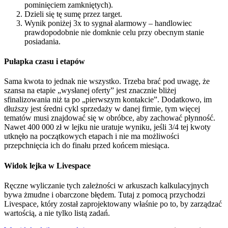
pominięciem zamkniętych).
Dzieli się tę sumę przez target.
Wynik poniżej 3x to sygnał alarmowy – handlowiec
prawdopodobnie nie domknie celu przy obecnym stanie
posiadania.
Pułapka czasu i etapów
Sama kwota to jednak nie wszystko. Trzeba brać pod uwagę, że
szansa na etapie „wysłanej oferty” jest znacznie bliżej
sfinalizowania niż ta po „pierwszym kontakcie”. Dodatkowo, im
dłuższy jest średni cykl sprzedaży w danej firmie, tym więcej
tematów musi znajdować się w obróbce, aby zachować płynność.
Nawet 400 000 zł w lejku nie uratuje wyniku, jeśli 3/4 tej kwoty
utknęło na początkowych etapach i nie ma możliwości
przepchnięcia ich do finału przed końcem miesiąca.
Widok lejka w Livespace
Ręczne wyliczanie tych zależności w arkuszach kalkulacyjnych
bywa żmudne i obarczone błędem. Tutaj z pomocą przychodzi
Livespace, który został zaprojektowany właśnie po to, by zarządzać
wartością, a nie tylko listą zadań.