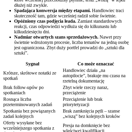
dłużej niż zwykle.
Spadająca konwersja między etapami.
Handlowiec traci
skuteczność tam, gdzie wcześniej radził sobie świetnie.
Opóźniony czas podjęcia leada.
Zamiast standardowych
reakcji, czas odpowiedzi wydłuża się do kilkunastu lub
kilkudziesięciu dni.
Nadmiar otwartych szans sprzedażowych.
Nawet przy
świetnie wdrożonym procesie, liczba tematów na jedną osobę
jest ograniczona. Zbyt duży portfel prowadzi do „sztuki dla
sztuki”.
Sygnał
Co może oznaczać
Handlowiec działa „na
Krótsze, skrótowe notatki ze
autopilocie”, brakuje mu czasu na
spotkań
rzetelną dokumentację
Brak follow-upów po
Zbyt wiele rzeczy naraz,
spotkaniach
przeciążenie
Rosnąca liczba
Przeciążenie lub brak
przeterminowanych zadań
priorytetyzacji
Spotkania bez powiązanych
Brak zamknięcia pętli – szanse
zadań kolejnych
„wiszą” bez kolejnych kroków
Oferty wysyłane bez
Presja na domknięcie bez
wcześniejszego spotkania z
właściwej kwalifikacji