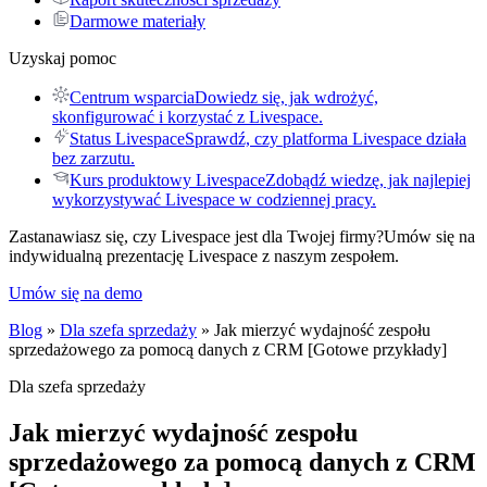
Darmowe materiały
Uzyskaj pomoc
Centrum wsparcia
Dowiedz się, jak wdrożyć,
skonfigurować i korzystać z Livespace.
Status Livespace
Sprawdź, czy platforma Livespace działa
bez zarzutu.
Kurs produktowy Livespace
Zdobądź wiedzę, jak najlepiej
wykorzystywać Livespace w codziennej pracy.
Zastanawiasz się, czy Livespace jest dla Twojej firmy?
Umów się na
indywidualną prezentację Livespace z naszym zespołem.
Umów się na demo
Blog
»
Dla szefa sprzedaży
» Jak mierzyć wydajność zespołu
sprzedażowego za pomocą danych z CRM [Gotowe przykłady]
Dla szefa sprzedaży
Jak mierzyć wydajność zespołu
sprzedażowego za pomocą danych z CRM