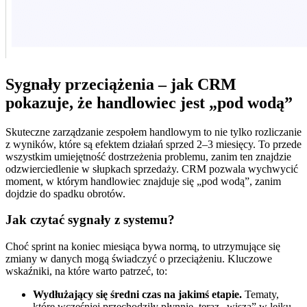
Sygnały przeciążenia – jak CRM
pokazuje, że handlowiec jest „pod wodą”
Skuteczne zarządzanie zespołem handlowym to nie tylko rozliczanie
z wyników, które są efektem działań sprzed 2–3 miesięcy. To przede
wszystkim umiejętność dostrzeżenia problemu, zanim ten znajdzie
odzwierciedlenie w słupkach sprzedaży. CRM pozwala wychwycić
moment, w którym handlowiec znajduje się „pod wodą”, zanim
dojdzie do spadku obrotów.
Jak czytać sygnały z systemu?
Choć sprint na koniec miesiąca bywa normą, to utrzymujące się
zmiany w danych mogą świadczyć o przeciążeniu. Kluczowe
wskaźniki, na które warto patrzeć, to:
Wydłużający się średni czas na jakimś etapie.
Tematy,
które wcześniej przechodziły płynnie, teraz „wiszą” w lejku