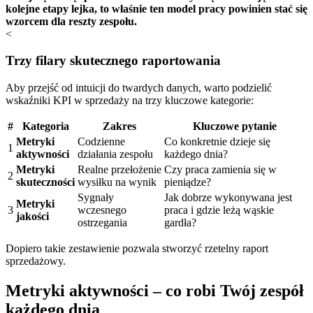
kolejne etapy lejka, to właśnie ten model pracy powinien stać się
wzorcem dla reszty zespołu.
<
Trzy filary skutecznego raportowania
Aby przejść od intuicji do twardych danych, warto podzielić
wskaźniki KPI w sprzedaży na trzy kluczowe kategorie:
#
Kategoria
Zakres
Kluczowe pytanie
Metryki
Codzienne
Co konkretnie dzieje się
1
aktywności
działania zespołu
każdego dnia?
Metryki
Realne przełożenie
Czy praca zamienia się w
2
skuteczności
wysiłku na wynik
pieniądze?
Sygnały
Jak dobrze wykonywana jest
Metryki
3
wczesnego
praca i gdzie leżą wąskie
jakości
ostrzegania
gardła?
Dopiero takie zestawienie pozwala stworzyć rzetelny raport
sprzedażowy.
Metryki aktywności – co robi Twój zespół
każdego dnia