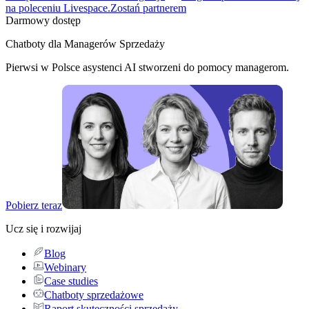
na poleceniu Livespace.
Zostań partnerem
Darmowy dostęp
Chatboty dla Managerów Sprzedaży
Pierwsi w Polsce asystenci AI stworzeni do pomocy managerom.
Pobierz teraz
Ucz się i rozwijaj
Blog
Webinary
Case studies
Chatboty sprzedażowe
Raport skuteczności sprzedaży