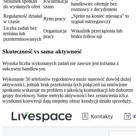
Stosunek spotkań
Kwalifikacja
handlowiec ofertuje bez
do wysłanych ofert
szans
rozmowy z decydentem
Regularność działań
„Sprint na koniec miesiąca” to
Rytm pracy
w czasie
sygnał ostrzegawczy
Liczba zadań bez
Organizacja
Wskaźnik przeciążenia lub
terminu lub
pracy
braku follow-up
przeterminowanych
Skuteczność vs sama aktywność
Wysoka liczba wykonanych zadań nie zawsze jest tożsama z
sukcesem handlowym.
Wykonanie 50 telefonów tygodniowo może stanowić dowód dużej
aktywności, jednak brak przełożenia tych połączeń na umówione
spotkania wskazuje na problem z jakością komunikacji lub doborem
grupy docelowej. Same metryki aktywności bez zestawienia ich z
wynikami konwersji dają niepełny obraz kondycji działu sprzedaży.