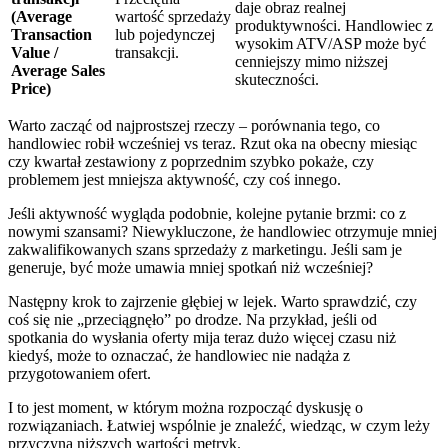
daje obraz realnej
(Average
wartość sprzedaży
produktywności. Handlowiec z
Transaction
lub pojedynczej
wysokim ATV/ASP może być
Value /
transakcji.
cenniejszy mimo niższej
Average Sales
skuteczności.
Price)
Warto zacząć od najprostszej rzeczy – porównania tego, co
handlowiec robił wcześniej vs teraz. Rzut oka na obecny miesiąc
czy kwartał zestawiony z poprzednim szybko pokaże, czy
problemem jest mniejsza aktywność, czy coś innego.
Jeśli aktywność wygląda podobnie, kolejne pytanie brzmi: co z
nowymi szansami? Niewykluczone, że handlowiec otrzymuje mniej
zakwalifikowanych szans sprzedaży z marketingu. Jeśli sam je
generuje, być może umawia mniej spotkań niż wcześniej?
Następny krok to zajrzenie głębiej w lejek. Warto sprawdzić, czy
coś się nie „przeciągnęło” po drodze. Na przykład, jeśli od
spotkania do wysłania oferty mija teraz dużo więcej czasu niż
kiedyś, może to oznaczać, że handlowiec nie nadąża z
przygotowaniem ofert.
I to jest moment, w którym można rozpocząć dyskusję o
rozwiązaniach. Łatwiej wspólnie je znaleźć, wiedząc, w czym leży
przyczyna niższych wartości metryk.