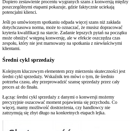
Dopiero zestawienie procentu wygranych szans z konwersją między
poszczególnymi etapami pokazuje, gdzie faktycznie uciekają
potencjalni klienci.
Jeśli po umówionym spotkaniu odpada więcej szans niż zakłada
dotychczasowa norma, może to oznaczać, że musisz dopracować
kryteria kwalifikacji na starcie. Zadanie lepszych pytań na początku
może obniżyć wstępną konwersję, ale w efekcie oszczędza czas
zespołu, który nie jest marnowany na spotkania z niewłaściwymi
klientami.
Średni cykl sprzedaży
Kolejnym kluczowym elementem przy mierzeniu skuteczności jest
średni cykl sprzedaży. Wskaźnik ten mówi o tym, ile średnio
potrzeba czasu, aby przeprowadzić szansę sprzedaży przez cały
proces aż do finału.
Łącząc średni cykl sprzedaży z danymi o konwersji możemy
precyzyjnie oszacować moment pojawienia się przychodu. Co
więcej, mamy możliwość dostrzeżenia, czy handlowcy nie
zatrzymują się zbyt długo na konkretnych etapach lejka.