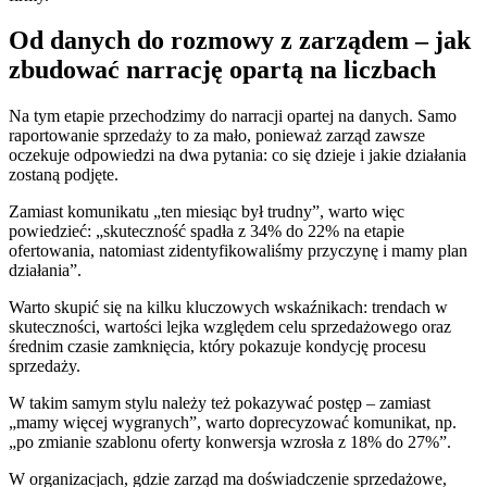
Od danych do rozmowy z zarządem – jak
zbudować narrację opartą na liczbach
Na tym etapie przechodzimy do narracji opartej na danych. Samo
raportowanie sprzedaży to za mało, ponieważ zarząd zawsze
oczekuje odpowiedzi na dwa pytania: co się dzieje i jakie działania
zostaną podjęte.
Zamiast komunikatu „ten miesiąc był trudny”, warto więc
powiedzieć: „skuteczność spadła z 34% do 22% na etapie
ofertowania, natomiast zidentyfikowaliśmy przyczynę i mamy plan
działania”.
Warto skupić się na kilku kluczowych wskaźnikach: trendach w
skuteczności, wartości lejka względem celu sprzedażowego oraz
średnim czasie zamknięcia, który pokazuje kondycję procesu
sprzedaży.
W takim samym stylu należy też pokazywać postęp – zamiast
„mamy więcej wygranych”, warto doprecyzować komunikat, np.
„po zmianie szablonu oferty konwersja wzrosła z 18% do 27%”.
W organizacjach, gdzie zarząd ma doświadczenie sprzedażowe,