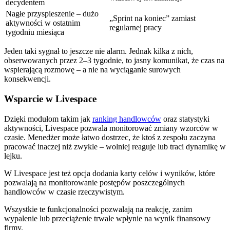
decydentem
Nagłe przyspieszenie – dużo
„Sprint na koniec” zamiast
aktywności w ostatnim
regularnej pracy
tygodniu miesiąca
Jeden taki sygnał to jeszcze nie alarm. Jednak kilka z nich,
obserwowanych przez 2–3 tygodnie, to jasny komunikat, że czas na
wspierającą rozmowę – a nie na wyciąganie surowych
konsekwencji.
Wsparcie w Livespace
Dzięki modułom takim jak
ranking handlowców
oraz statystyki
aktywności, Livespace pozwala monitorować zmiany wzorców w
czasie. Menedżer może łatwo dostrzec, że ktoś z zespołu zaczyna
pracować inaczej niż zwykle – wolniej reaguje lub traci dynamikę w
lejku.
W Livespace jest też opcja dodania karty celów i wyników, które
pozwalają na monitorowanie postępów poszczególnych
handlowców w czasie rzeczywistym.
Wszystkie te funkcjonalności pozwalają na reakcję, zanim
wypalenie lub przeciążenie trwale wpłynie na wynik finansowy
firmy.