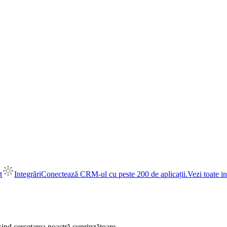
t
Integrări
Conectează CRM-ul cu peste 200 de aplicații.
Vezi toate in
sind cercetarea noastră cuprinzătoare.