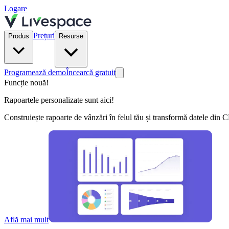
Logare
Prețuri
Produs
Resurse
Programează demo
Încearcă gratuit
Funcție nouă!
Rapoartele personalizate sunt aici!
Construiește rapoarte de vânzări în felul tău și transformă datele din 
Află mai mult