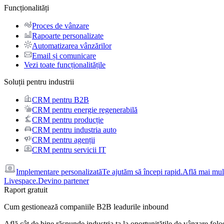
Funcționalități
Proces de vânzare
Rapoarte personalizate
Automatizarea vânzărilor
Email și comunicare
Vezi toate funcționalitățile
Soluții pentru industrii
CRM pentru B2B
CRM pentru energie regenerabilă
CRM pentru producție
CRM pentru industria auto
CRM pentru agenții
CRM pentru servicii IT
Implementare personalizată
Te ajutăm să începi rapid.
Află mai mul
Livespace.
Devino partener
Raport gratuit
Cum gestionează companiile B2B leadurile inbound
Află cât de bine răspunde industria ta la oportunitățile de vânzare folo