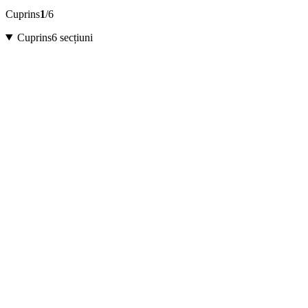
Cuprins
1
/6
Cuprins
6 secțiuni