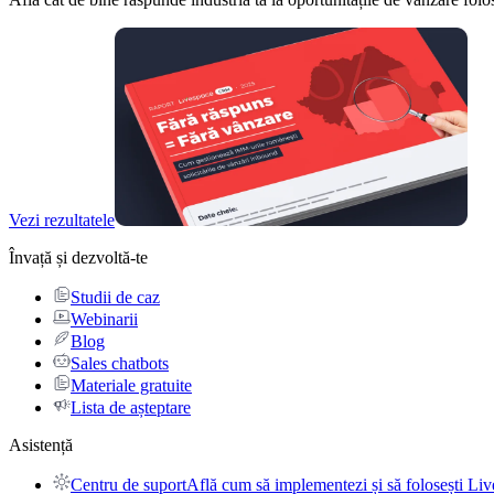
Vezi rezultatele
Învață și dezvoltă-te
Studii de caz
Webinarii
Blog
Sales chatbots
Materiale gratuite
Lista de așteptare
Asistență
Centru de suport
Află cum să implementezi și să folosești Liv