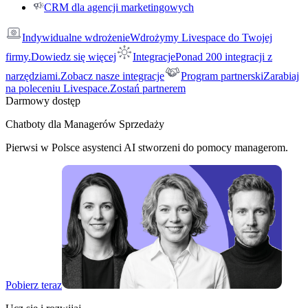
CRM dla agencji marketingowych
Indywidualne wdrożenie
Wdrożymy Livespace do Twojej
firmy.
Dowiedz się więcej
Integracje
Ponad 200 integracji z
narzędziami.
Zobacz nasze integracje
Program partnerski
Zarabiaj
na poleceniu Livespace.
Zostań partnerem
Darmowy dostęp
Chatboty dla Managerów Sprzedaży
Pierwsi w Polsce asystenci AI stworzeni do pomocy managerom.
Pobierz teraz