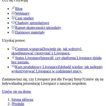
Ucz się i rozwijaj
Blog
Webinary
Case studies
Chatboty sprzedażowe
Raport skuteczności sprzedaży
Darmowe materiały
Uzyskaj pomoc
Centrum wsparcia
Dowiedz się, jak wdrożyć,
skonfigurować i korzystać z Livespace.
Status Livespace
Sprawdź, czy platforma Livespace działa
bez zarzutu.
Kurs produktowy Livespace
Zdobądź wiedzę, jak najlepiej
wykorzystywać Livespace w codziennej pracy.
Zastanawiasz się, czy Livespace jest dla Twojej firmy?
Umów się na
indywidualną prezentację Livespace z naszym zespołem.
Umów się na demo
Strona główna
/
Produkt