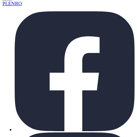
PL
EN
RO