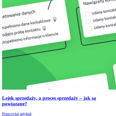
Lejek sprzedaży, a proces sprzedaży – jak są
powiązane?
Przeczytaj artykuł