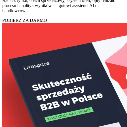
Badacz rynku, coach sprzedażowy, asystent ofert, optymalizator
procesu i analityk wyników — gotowi asystenci AI dla
handlowców.
POBIERZ ZA DARMO