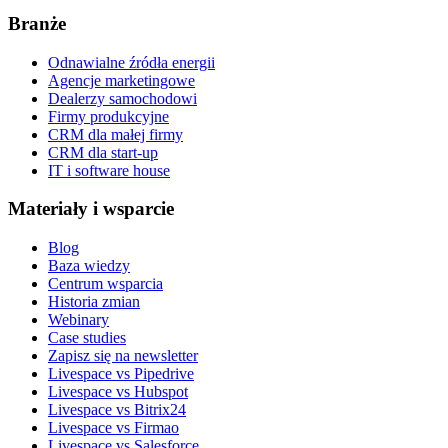
Branże
Odnawialne źródła energii
Agencje marketingowe
Dealerzy samochodowi
Firmy produkcyjne
CRM dla małej firmy
CRM dla start-up
IT i software house
Materiały i wsparcie
Blog
Baza wiedzy
Centrum wsparcia
Historia zmian
Webinary
Case studies
Zapisz się na newsletter
Livespace vs Pipedrive
Livespace vs Hubspot
Livespace vs Bitrix24
Livespace vs Firmao
Livespace vs Salesforce