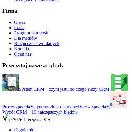
Firma
O nas
Praca
Program partnerski
Dla mediów
Bezpieczeństwo danych
Kontakt
Oceń nas
Przeczytaj nasze artykuły
System CRM – czym jest i do czego służy CRM?
Proces sprzedaży: przewodnik dla menedżerów sprzedaży
Wybór CRM – 10 najczęstszych błędów
© 2026 Livespace S.A.
Regulamin