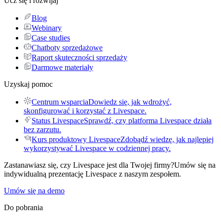
Ucz się i rozwijaj
Blog
Webinary
Case studies
Chatboty sprzedażowe
Raport skuteczności sprzedaży
Darmowe materiały
Uzyskaj pomoc
Centrum wsparcia
Dowiedz się, jak wdrożyć,
skonfigurować i korzystać z Livespace.
Status Livespace
Sprawdź, czy platforma Livespace działa
bez zarzutu.
Kurs produktowy Livespace
Zdobądź wiedzę, jak najlepiej
wykorzystywać Livespace w codziennej pracy.
Zastanawiasz się, czy Livespace jest dla Twojej firmy?
Umów się na
indywidualną prezentację Livespace z naszym zespołem.
Umów się na demo
Do pobrania