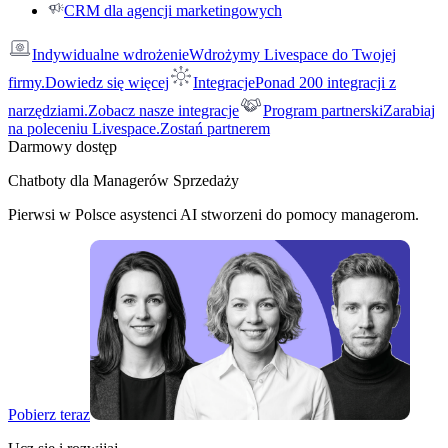
CRM dla agencji marketingowych
Indywidualne wdrożenie
Wdrożymy Livespace do Twojej
firmy.
Dowiedz się więcej
Integracje
Ponad 200 integracji z
narzędziami.
Zobacz nasze integracje
Program partnerski
Zarabiaj
na poleceniu Livespace.
Zostań partnerem
Darmowy dostęp
Chatboty dla Managerów Sprzedaży
Pierwsi w Polsce asystenci AI stworzeni do pomocy managerom.
Pobierz teraz