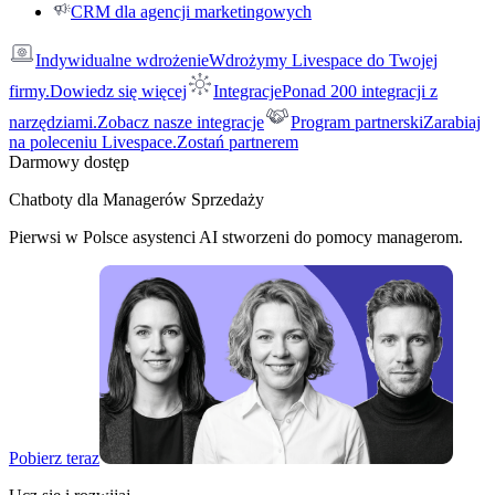
CRM dla agencji marketingowych
Indywidualne wdrożenie
Wdrożymy Livespace do Twojej
firmy.
Dowiedz się więcej
Integracje
Ponad 200 integracji z
narzędziami.
Zobacz nasze integracje
Program partnerski
Zarabiaj
na poleceniu Livespace.
Zostań partnerem
Darmowy dostęp
Chatboty dla Managerów Sprzedaży
Pierwsi w Polsce asystenci AI stworzeni do pomocy managerom.
Pobierz teraz