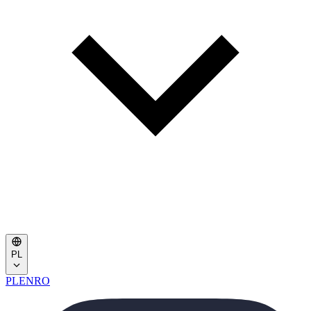
PL
PL
EN
RO