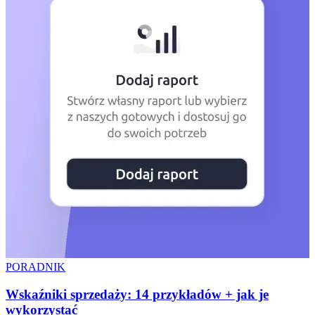
PORADNIK
Wskaźniki sprzedaży: 14 przykładów + jak je
wykorzystać