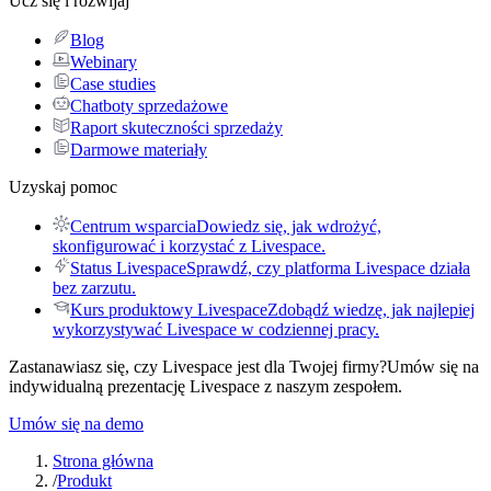
Ucz się i rozwijaj
Blog
Webinary
Case studies
Chatboty sprzedażowe
Raport skuteczności sprzedaży
Darmowe materiały
Uzyskaj pomoc
Centrum wsparcia
Dowiedz się, jak wdrożyć,
skonfigurować i korzystać z Livespace.
Status Livespace
Sprawdź, czy platforma Livespace działa
bez zarzutu.
Kurs produktowy Livespace
Zdobądź wiedzę, jak najlepiej
wykorzystywać Livespace w codziennej pracy.
Zastanawiasz się, czy Livespace jest dla Twojej firmy?
Umów się na
indywidualną prezentację Livespace z naszym zespołem.
Umów się na demo
Strona główna
/
Produkt