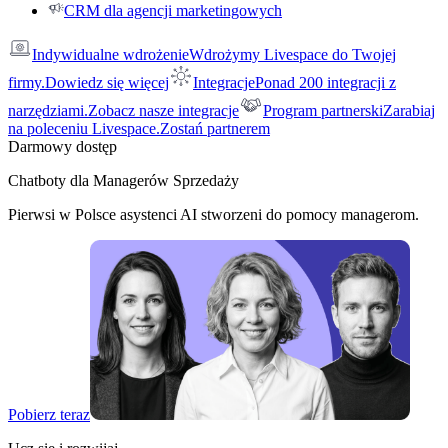
CRM dla agencji marketingowych
Indywidualne wdrożenie
Wdrożymy Livespace do Twojej
firmy.
Dowiedz się więcej
Integracje
Ponad 200 integracji z
narzędziami.
Zobacz nasze integracje
Program partnerski
Zarabiaj
na poleceniu Livespace.
Zostań partnerem
Darmowy dostęp
Chatboty dla Managerów Sprzedaży
Pierwsi w Polsce asystenci AI stworzeni do pomocy managerom.
Pobierz teraz