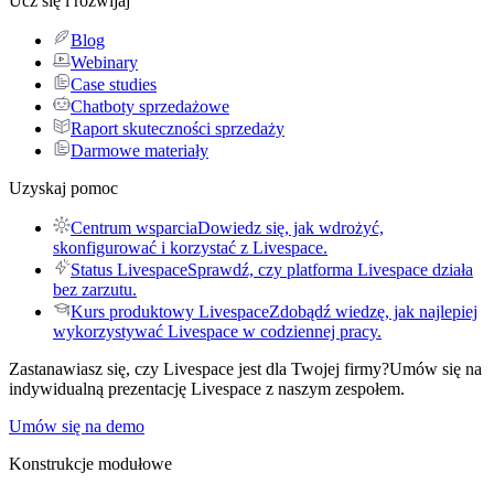
Ucz się i rozwijaj
Blog
Webinary
Case studies
Chatboty sprzedażowe
Raport skuteczności sprzedaży
Darmowe materiały
Uzyskaj pomoc
Centrum wsparcia
Dowiedz się, jak wdrożyć,
skonfigurować i korzystać z Livespace.
Status Livespace
Sprawdź, czy platforma Livespace działa
bez zarzutu.
Kurs produktowy Livespace
Zdobądź wiedzę, jak najlepiej
wykorzystywać Livespace w codziennej pracy.
Zastanawiasz się, czy Livespace jest dla Twojej firmy?
Umów się na
indywidualną prezentację Livespace z naszym zespołem.
Umów się na demo
Konstrukcje modułowe