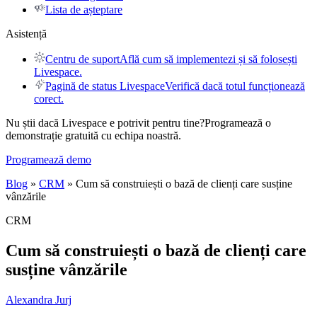
Lista de așteptare
Asistență
Centru de suport
Află cum să implementezi și să folosești
Livespace.
Pagină de status Livespace
Verifică dacă totul funcționează
corect.
Nu știi dacă Livespace e potrivit pentru tine?
Programează o
demonstrație gratuită cu echipa noastră.
Programează demo
Blog
»
CRM
» Cum să construiești o bază de clienți care susține
vânzările
CRM
Cum să construiești o bază de clienți care
susține vânzările
Alexandra Jurj