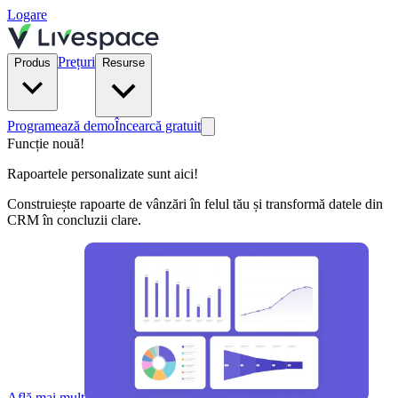
Logare
Prețuri
Produs
Resurse
Programează demo
Încearcă gratuit
Funcție nouă!
Rapoartele personalizate sunt aici!
Construiește rapoarte de vânzări în felul tău și transformă datele din
CRM în concluzii clare.
Află mai mult