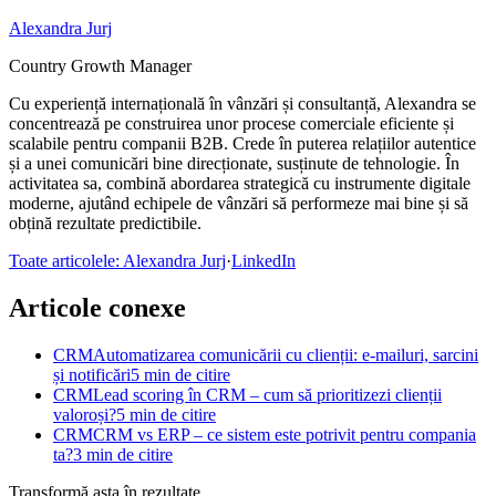
Alexandra Jurj
Country Growth Manager
Cu experiență internațională în vânzări și consultanță, Alexandra se
concentrează pe construirea unor procese comerciale eficiente și
scalabile pentru companii B2B. Crede în puterea relațiilor autentice
și a unei comunicări bine direcționate, susținute de tehnologie. În
activitatea sa, combină abordarea strategică cu instrumente digitale
moderne, ajutând echipele de vânzări să performeze mai bine și să
obțină rezultate predictibile.
Toate articolele: Alexandra Jurj
·
LinkedIn
Articole conexe
CRM
Automatizarea comunicării cu clienții: e-mailuri, sarcini
și notificări
5 min de citire
CRM
Lead scoring în CRM – cum să prioritizezi clienții
valoroși?
5 min de citire
CRM
CRM vs ERP – ce sistem este potrivit pentru compania
ta?
3 min de citire
Transformă asta în rezultate