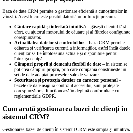
Baza de date CRM permite o gestionare eficientă a cunoștințelor în
vânzări. Acest lucru este posibil datorită unor funcții precum:
Căutare rapidă și interfață intuitivă
– găsești clientul fără
efort, cu ajutorul motorului de căutare și al filtrelor configurate
corespunzător.
Actualitatea datelor și controlul lor
– baza CRM permite
editarea și verificarea curentă a informațiilor, astfel încât datele
clienților să fie întotdeauna actuale și disponibile pentru
întreaga echipă.
Câmpuri proprii și domeniu flexibil de date
– în sistem se
pot crea câmpuri proprii, prin care compania construiește un
set de date adaptat proceselor sale de vânzare.
Securitatea și protecția datelor cu caracter personal
–
bazele de date asigură controlul accesului, sunt protejate
corespunzător și funcționează în deplină conformitate cu
reglementările GDPR.
Cum arată gestionarea bazei de clienți în
sistemul CRM?
Gestionarea bazei de clienți în sistemul CRM este simplă și intuitivă.