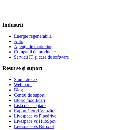
Industrii
Energie regenerabilă
Auto
Agenții de marketing
Companii de producție
Servicii IT și case de software
Resurse și suport
Studii de caz
Webinarii
Blog
Centru de suport
Istoric modificări
Lista de așteptare
Raport Cereri Vânzări
Livespace vs Pipedrive
Livespace vs HubSpot
Livespace vs Bitrix24