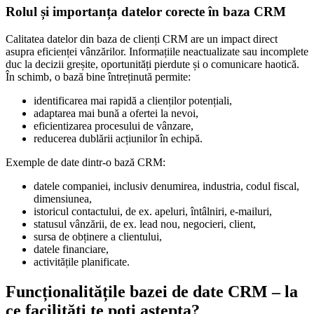
Rolul și importanța datelor corecte în baza CRM
Calitatea datelor din baza de clienți CRM are un impact direct
asupra eficienței vânzărilor. Informațiile neactualizate sau incomplete
duc la decizii greșite, oportunități pierdute și o comunicare haotică.
În schimb, o bază bine întreținută permite:
identificarea mai rapidă a clienților potențiali,
adaptarea mai bună a ofertei la nevoi,
eficientizarea procesului de vânzare,
reducerea dublării acțiunilor în echipă.
Exemple de date dintr-o bază CRM:
datele companiei, inclusiv denumirea, industria, codul fiscal,
dimensiunea,
istoricul contactului, de ex. apeluri, întâlniri, e-mailuri,
statusul vânzării, de ex. lead nou, negocieri, client,
sursa de obținere a clientului,
datele financiare,
activitățile planificate.
Funcționalitățile bazei de date CRM – la
ce facilități te poți aștepta?