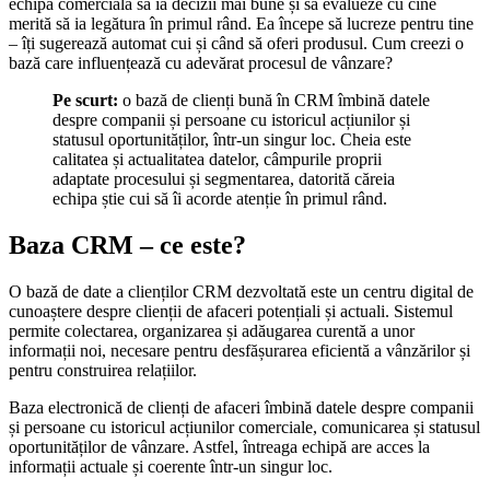
echipa comercială să ia decizii mai bune și să evalueze cu cine
merită să ia legătura în primul rând. Ea începe să lucreze pentru tine
– îți sugerează automat cui și când să oferi produsul. Cum creezi o
bază care influențează cu adevărat procesul de vânzare?
Pe scurt:
o bază de clienți bună în CRM îmbină datele
despre companii și persoane cu istoricul acțiunilor și
statusul oportunităților, într-un singur loc. Cheia este
calitatea și actualitatea datelor, câmpurile proprii
adaptate procesului și segmentarea, datorită căreia
echipa știe cui să îi acorde atenție în primul rând.
Baza CRM – ce este?
O bază de date a clienților CRM dezvoltată este un centru digital de
cunoaștere despre clienții de afaceri potențiali și actuali. Sistemul
permite colectarea, organizarea și adăugarea curentă a unor
informații noi, necesare pentru desfășurarea eficientă a vânzărilor și
pentru construirea relațiilor.
Baza electronică de clienți de afaceri îmbină datele despre companii
și persoane cu istoricul acțiunilor comerciale, comunicarea și statusul
oportunităților de vânzare. Astfel, întreaga echipă are acces la
informații actuale și coerente într-un singur loc.