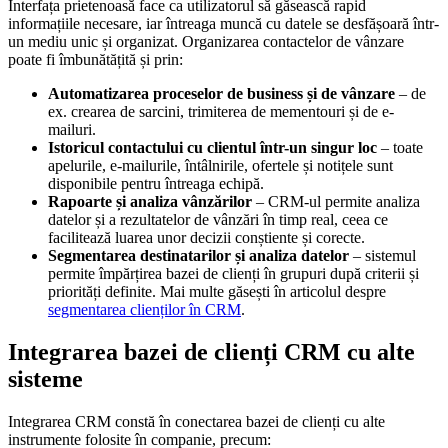
Interfața prietenoasă face ca utilizatorul să găsească rapid
informațiile necesare, iar întreaga muncă cu datele se desfășoară într-
un mediu unic și organizat. Organizarea contactelor de vânzare
poate fi îmbunătățită și prin:
Automatizarea proceselor de business și de vânzare
– de
ex. crearea de sarcini, trimiterea de mementouri și de e-
mailuri.
Istoricul contactului cu clientul într-un singur loc
– toate
apelurile, e-mailurile, întâlnirile, ofertele și notițele sunt
disponibile pentru întreaga echipă.
Rapoarte și analiza vânzărilor
– CRM-ul permite analiza
datelor și a rezultatelor de vânzări în timp real, ceea ce
facilitează luarea unor decizii conștiente și corecte.
Segmentarea destinatarilor și analiza datelor
– sistemul
permite împărțirea bazei de clienți în grupuri după criterii și
priorități definite. Mai multe găsești în articolul despre
segmentarea clienților în CRM
.
Integrarea bazei de clienți CRM cu alte
sisteme
Integrarea CRM constă în conectarea bazei de clienți cu alte
instrumente folosite în companie, precum: