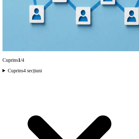
Cuprins
1
/4
Cuprins
4 secțiuni