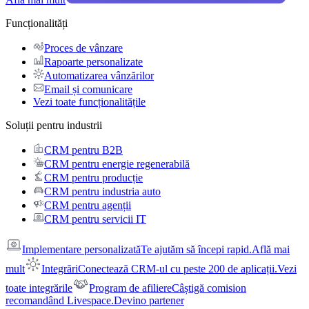
Funcționalități
Proces de vânzare
Rapoarte personalizate
Automatizarea vânzărilor
Email și comunicare
Vezi toate funcționalitățile
Soluții pentru industrii
CRM pentru B2B
CRM pentru energie regenerabilă
CRM pentru producție
CRM pentru industria auto
CRM pentru agenții
CRM pentru servicii IT
Implementare personalizată
Te ajutăm să începi rapid.
Află mai
mult
Integrări
Conectează CRM-ul cu peste 200 de aplicații.
Vezi
toate integrările
Program de afiliere
Câștigă comision
recomandând Livespace.
Devino partener