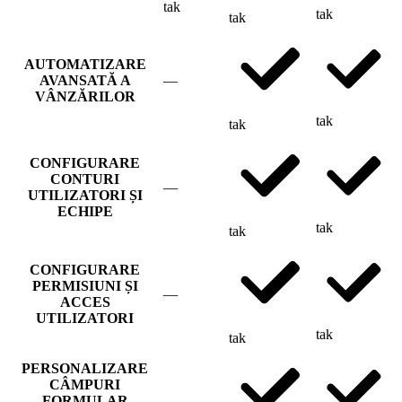
tak
tak
tak
AUTOMATIZARE
AVANSATĂ A
—
VÂNZĂRILOR
tak
tak
CONFIGURARE
CONTURI
—
UTILIZATORI ȘI
ECHIPE
tak
tak
CONFIGURARE
PERMISIUNI ȘI
—
ACCES
UTILIZATORI
tak
tak
PERSONALIZARE
CÂMPURI
FORMULAR
—