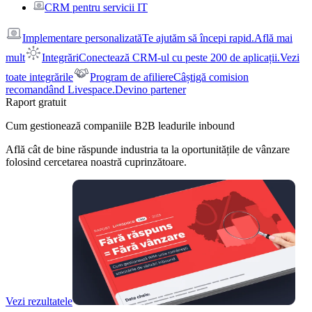
CRM pentru servicii IT
Implementare personalizată
Te ajutăm să începi rapid.
Află mai
mult
Integrări
Conectează CRM-ul cu peste 200 de aplicații.
Vezi
toate integrările
Program de afiliere
Câștigă comision
recomandând Livespace.
Devino partener
Raport gratuit
Cum gestionează companiile B2B leadurile inbound
Află cât de bine răspunde industria ta la oportunitățile de vânzare
folosind cercetarea noastră cuprinzătoare.
Vezi rezultatele