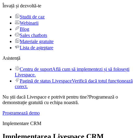
Învață și dezvoltă-te
Studii de caz
Webinarii
Blog
Sales chatbots
Materiale gratuite
Lista de așteptare
Asistență
Centru de suport
Află cum să implementezi și să folosești
Livespace.
Pagină de status Livespace
Verifică dacă totul funcționează
corect.
Nu știi dacă Livespace e potrivit pentru tine?
Programează o
demonstrație gratuită cu echipa noastră.
Programează demo
Implementare CRM
Implementarea
Livespace CRM