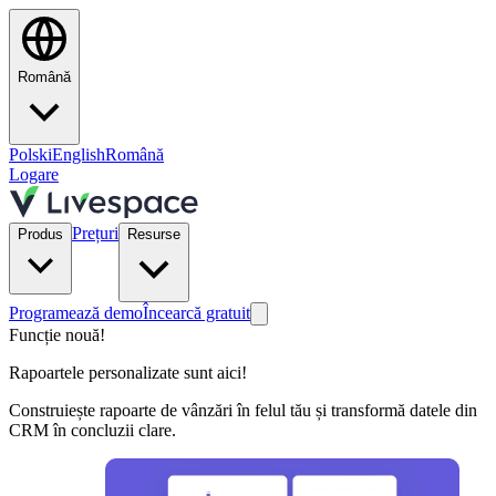
Română
Polski
English
Română
Logare
Prețuri
Produs
Resurse
Programează demo
Încearcă gratuit
Funcție nouă!
Rapoartele personalizate sunt aici!
Construiește rapoarte de vânzări în felul tău și transformă datele din
CRM în concluzii clare.