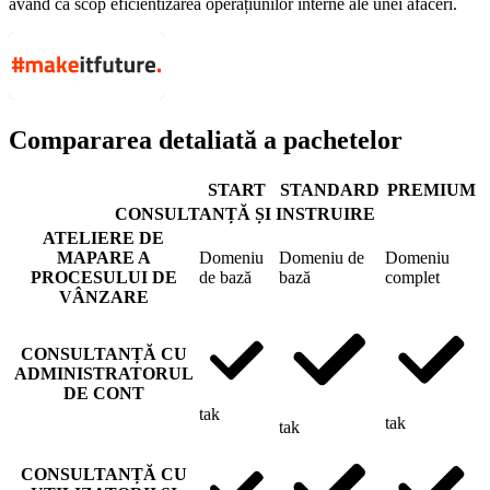
având ca scop eficientizarea operațiunilor interne ale unei afaceri.
Compararea detaliată a pachetelor
START
STANDARD
PREMIUM
CONSULTANȚĂ ȘI INSTRUIRE
ATELIERE DE
MAPARE A
Domeniu
Domeniu de
Domeniu
PROCESULUI DE
de bază
bază
complet
VÂNZARE
CONSULTANȚĂ CU
ADMINISTRATORUL
DE CONT
tak
tak
tak
CONSULTANȚĂ CU