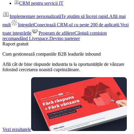
CRM pentru servicii IT
Implementare personalizată
Te ajutăm să începi rapid.
Află mai
mult
Integrări
Conectează CRM-ul cu peste 200 de aplicații.
Vezi
toate integrările
Program de afiliere
Câștigă comision
recomandând Livespace.
Devino partener
Raport gratuit
Cum gestionează companiile B2B leadurile inbound
Află cât de bine răspunde industria ta la oportunitățile de vânzare
folosind cercetarea noastră cuprinzătoare.
Vezi rezultatele