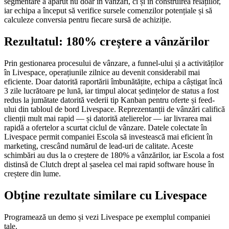
segmentare a apărut nu doar în vânzări, ci și în construirea relațiilor,
iar echipa a început să verifice sursele comenzilor potențiale și să
calculeze conversia pentru fiecare sursă de achiziție.
Rezultatul: 180% creștere a vânzărilor
Prin gestionarea procesului de vânzare, a funnel-ului și a activităților
în Livespace, operațiunile zilnice au devenit considerabil mai
eficiente. Doar datorită raportării îmbunătățite, echipa a câștigat încă
3 zile lucrătoare pe lună, iar timpul alocat ședințelor de status a fost
redus la jumătate datorită vederii tip Kanban pentru oferte și feed-
ului din tabloul de bord Livespace. Reprezentanții de vânzări califică
clienții mult mai rapid — și datorită atelierelor — iar livrarea mai
rapidă a ofertelor a scurtat ciclul de vânzare. Datele colectate în
Livespace permit companiei Escola să investească mai eficient în
marketing, crescând numărul de lead-uri de calitate. Aceste
schimbări au dus la o creștere de 180% a vânzărilor, iar Escola a fost
distinsă de Clutch drept al șaselea cel mai rapid software house în
creștere din lume.
Obține rezultate similare cu Livespace
Programează un demo și vezi Livespace pe exemplul companiei
tale.