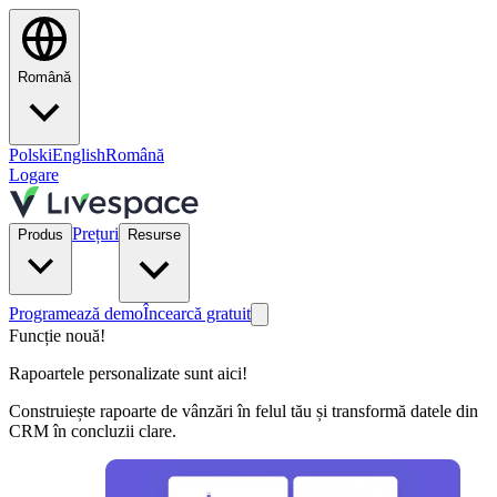
Română
Polski
English
Română
Logare
Prețuri
Produs
Resurse
Programează demo
Încearcă gratuit
Funcție nouă!
Rapoartele personalizate sunt aici!
Construiește rapoarte de vânzări în felul tău și transformă datele din
CRM în concluzii clare.