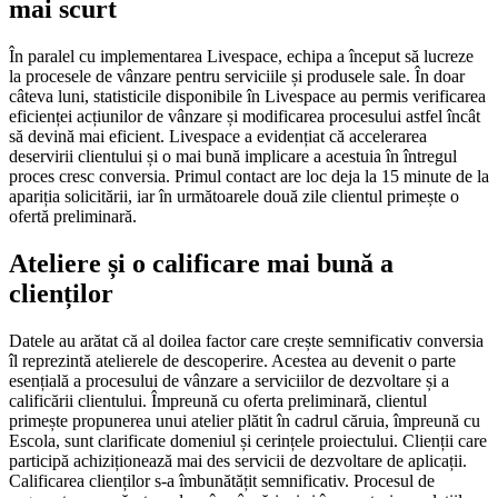
mai scurt
În paralel cu implementarea Livespace, echipa a început să lucreze
la procesele de vânzare pentru serviciile și produsele sale. În doar
câteva luni, statisticile disponibile în Livespace au permis verificarea
eficienței acțiunilor de vânzare și modificarea procesului astfel încât
să devină mai eficient. Livespace a evidențiat că accelerarea
deservirii clientului și o mai bună implicare a acestuia în întregul
proces cresc conversia. Primul contact are loc deja la 15 minute de la
apariția solicitării, iar în următoarele două zile clientul primește o
ofertă preliminară.
Ateliere și o calificare mai bună a
clienților
Datele au arătat că al doilea factor care crește semnificativ conversia
îl reprezintă atelierele de descoperire. Acestea au devenit o parte
esențială a procesului de vânzare a serviciilor de dezvoltare și a
calificării clientului. Împreună cu oferta preliminară, clientul
primește propunerea unui atelier plătit în cadrul căruia, împreună cu
Escola, sunt clarificate domeniul și cerințele proiectului. Clienții care
participă achiziționează mai des servicii de dezvoltare de aplicații.
Calificarea clienților s-a îmbunătățit semnificativ. Procesul de