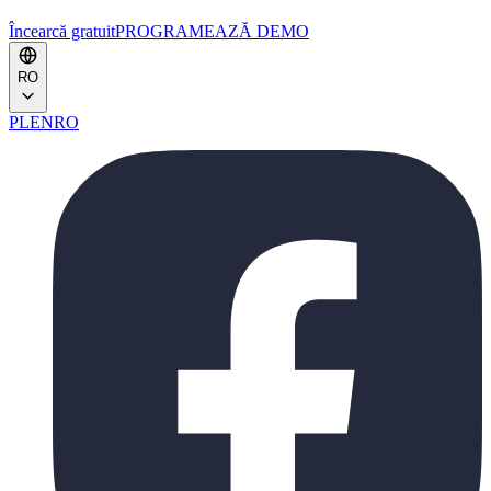
Încearcă gratuit
PROGRAMEAZĂ DEMO
RO
PL
EN
RO