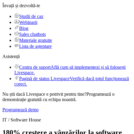
Învață și dezvoltă-te
Studii de caz
Webinarii
Blog
Sales chatbots
Materiale gratuite
Lista de așteptare
Asistență
Centru de suport
Află cum să implementezi și să folosești
Livespace.
Pagină de status Livespace
Verifică dacă totul funcționează
corect.
Nu știi dacă Livespace e potrivit pentru tine?
Programează o
demonstrație gratuită cu echipa noastră.
Programează demo
IT / Software House
180% creștere a vânzărilor
la software