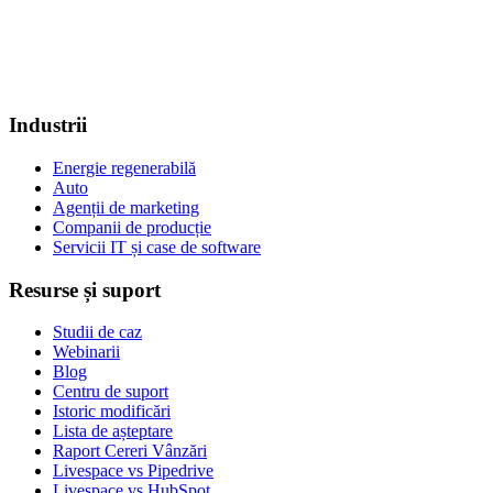
Industrii
Energie regenerabilă
Auto
Agenții de marketing
Companii de producție
Servicii IT și case de software
Resurse și suport
Studii de caz
Webinarii
Blog
Centru de suport
Istoric modificări
Lista de așteptare
Raport Cereri Vânzări
Livespace vs Pipedrive
Livespace vs HubSpot