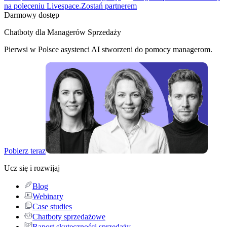
na poleceniu Livespace.
Zostań partnerem
Darmowy dostęp
Chatboty dla Managerów Sprzedaży
Pierwsi w Polsce asystenci AI stworzeni do pomocy managerom.
Pobierz teraz
Ucz się i rozwijaj
Blog
Webinary
Case studies
Chatboty sprzedażowe
Raport skuteczności sprzedaży