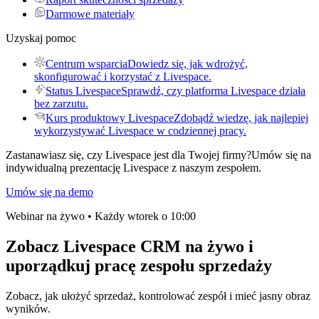
Darmowe materiały
Uzyskaj pomoc
Centrum wsparcia
Dowiedz się, jak wdrożyć,
skonfigurować i korzystać z Livespace.
Status Livespace
Sprawdź, czy platforma Livespace działa
bez zarzutu.
Kurs produktowy Livespace
Zdobądź wiedzę, jak najlepiej
wykorzystywać Livespace w codziennej pracy.
Zastanawiasz się, czy Livespace jest dla Twojej firmy?
Umów się na
indywidualną prezentację Livespace z naszym zespołem.
Umów się na demo
Webinar na żywo • Każdy wtorek o 10:00
Zobacz
Livespace CRM na żywo
i
uporządkuj pracę zespołu sprzedaży
Zobacz, jak ułożyć sprzedaż, kontrolować zespół i mieć jasny obraz
wyników.