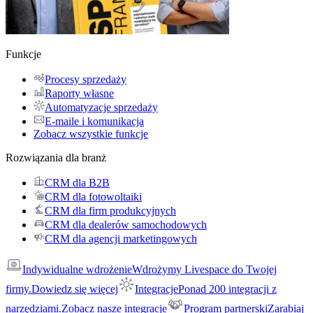
Funkcje
Procesy sprzedaży
Raporty własne
Automatyzacje sprzedaży
E-maile i komunikacja
Zobacz wszystkie funkcje
Rozwiązania dla branż
CRM dla B2B
CRM dla fotowoltaiki
CRM dla firm produkcyjnych
CRM dla dealerów samochodowych
CRM dla agencji marketingowych
Indywidualne wdrożenie
Wdrożymy Livespace do Twojej
firmy.
Dowiedz się więcej
Integracje
Ponad 200 integracji z
narzędziami.
Zobacz nasze integracje
Program partnerski
Zarabiaj