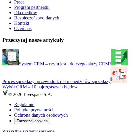
Praca
Program partnerski
Dla mediów
Bezpieczeństwo danych
Kontakt
Oceń nas
Przeczytaj nasze artykuły
System CRM – czym jest i do czego służy CRM?
Proces sprzedaży: przewodnik dla menedżerów sprzedaży
Wybór CRM – 10 najczęstszych błędów
© 2026 Livespace S.A.
Regulamin
Polityka prywatności
Ochrona danych osobowych
Zarządzaj cookies
Wszystkie systemy sprawne