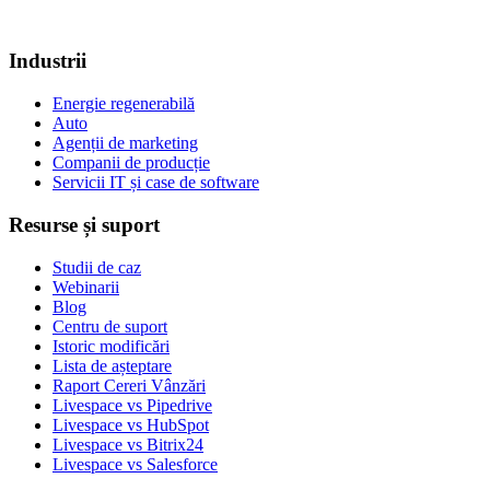
Industrii
Energie regenerabilă
Auto
Agenții de marketing
Companii de producție
Servicii IT și case de software
Resurse și suport
Studii de caz
Webinarii
Blog
Centru de suport
Istoric modificări
Lista de așteptare
Raport Cereri Vânzări
Livespace vs Pipedrive
Livespace vs HubSpot
Livespace vs Bitrix24
Livespace vs Salesforce