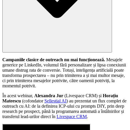
Campaniile clasice de outreach nu mai funcționează.
Mesajele
generice pe LinkedIn, volumul fără personalizare și lipsa conexiunii
umane distrug rata de conversie. Totuși, inteligența artificială poate
transforma prospectarea – nu prin trimiterea a și mai multor mesaje,
ci prin trimiterea mesajelor potrivite, către oamenii potriviți, la
momentul potrivit.
În acest webinar,
Alexandra Jur
(Livespace CRM) și
Horațiu
Mateescu
(cofondator
Sellestial AI
) au prezentat un flux complet de
outreach cu AI: de la definirea ICP-ului cu prompts DIY, prin deep
research pe prospect, până la programarea automată a întâlnirilor și
transferul lead-urilor direct în
Livespace CRM
.