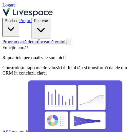
Logare
Prețuri
Produs
Resurse
Programează demo
Încearcă gratuit
Funcție nouă!
Rapoartele personalizate sunt aici!
Construiește rapoarte de vânzări în felul tău și transformă datele din
CRM în concluzii clare.
Află mai mult