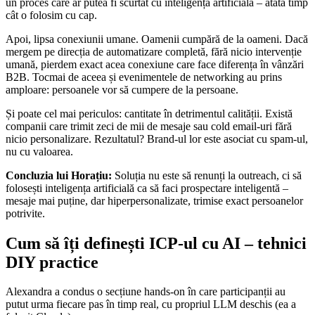
un proces care ar putea fi scurtat cu inteligența artificială – atâta timp
cât o folosim cu cap.
Apoi, lipsa conexiunii umane. Oamenii cumpără de la oameni. Dacă
mergem pe direcția de automatizare completă, fără nicio intervenție
umană, pierdem exact acea conexiune care face diferența în vânzări
B2B. Tocmai de aceea și evenimentele de networking au prins
amploare: persoanele vor să cumpere de la persoane.
Și poate cel mai periculos: cantitate în detrimentul calității. Există
companii care trimit zeci de mii de mesaje sau cold email-uri fără
nicio personalizare. Rezultatul? Brand-ul lor este asociat cu spam-ul,
nu cu valoarea.
Concluzia lui Horațiu:
Soluția nu este să renunți la outreach, ci să
folosești inteligența artificială ca să faci prospectare inteligentă –
mesaje mai puține, dar hiperpersonalizate, trimise exact persoanelor
potrivite.
Cum să îți definești ICP-ul cu AI – tehnici
DIY practice
Alexandra a condus o secțiune hands-on în care participanții au
putut urma fiecare pas în timp real, cu propriul LLM deschis (ea a