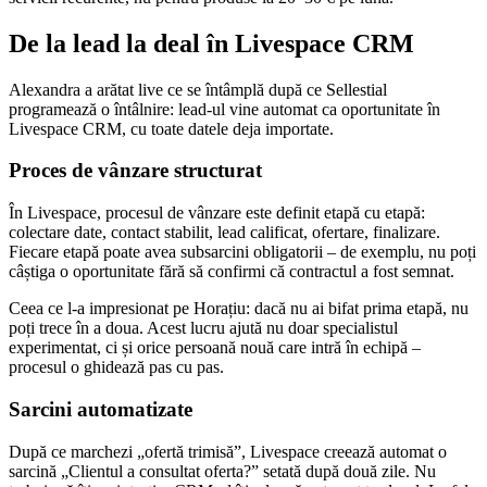
De la lead la deal în Livespace CRM
Alexandra a arătat live ce se întâmplă după ce Sellestial
programează o întâlnire: lead-ul vine automat ca oportunitate în
Livespace CRM, cu toate datele deja importate.
Proces de vânzare structurat
În Livespace, procesul de vânzare este definit etapă cu etapă:
colectare date, contact stabilit, lead calificat, ofertare, finalizare.
Fiecare etapă poate avea subsarcini obligatorii – de exemplu, nu poți
câștiga o oportunitate fără să confirmi că contractul a fost semnat.
Ceea ce l-a impresionat pe Horațiu: dacă nu ai bifat prima etapă, nu
poți trece în a doua. Acest lucru ajută nu doar specialistul
experimentat, ci și orice persoană nouă care intră în echipă –
procesul o ghidează pas cu pas.
Sarcini automatizate
După ce marchezi „ofertă trimisă”, Livespace creează automat o
sarcină „Clientul a consultat oferta?” setată după două zile. Nu