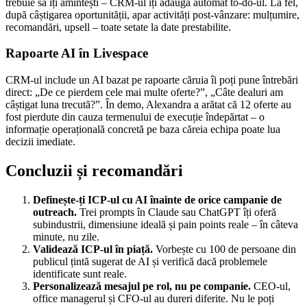
trebuie să îți amintești – CRM-ul îți adaugă automat to-do-ul. La fel,
după câștigarea oportunității, apar activități post-vânzare: mulțumire,
recomandări, upsell – toate setate la date prestabilite.
Rapoarte AI în Livespace
CRM-ul include un AI bazat pe rapoarte căruia îi poți pune întrebări
direct: „De ce pierdem cele mai multe oferte?”, „Câte dealuri am
câștigat luna trecută?”. În demo, Alexandra a arătat că 12 oferte au
fost pierdute din cauza termenului de execuție îndepărtat – o
informație operațională concretă pe baza căreia echipa poate lua
decizii imediate.
Concluzii și recomandări
Definește-ți ICP-ul cu AI înainte de orice campanie de
outreach.
Trei prompts în Claude sau ChatGPT îți oferă
subindustrii, dimensiune ideală și pain points reale – în câteva
minute, nu zile.
Validează ICP-ul în piață.
Vorbește cu 100 de persoane din
publicul țintă sugerat de AI și verifică dacă problemele
identificate sunt reale.
Personalizează mesajul pe rol, nu pe companie.
CEO-ul,
office managerul și CFO-ul au dureri diferite. Nu le poți