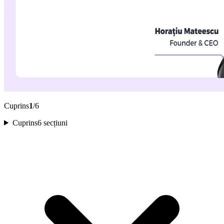
Cuprins
1
/6
Cuprins
6 secțiuni