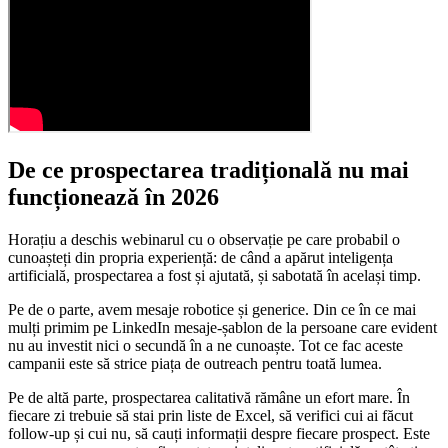
De ce prospectarea tradițională nu mai
funcționează în 2026
Horațiu a deschis webinarul cu o observație pe care probabil o
cunoașteți din propria experiență: de când a apărut inteligența
artificială, prospectarea a fost și ajutată, și sabotată în același timp.
Pe de o parte, avem mesaje robotice și generice. Din ce în ce mai
mulți primim pe LinkedIn mesaje-șablon de la persoane care evident
nu au investit nici o secundă în a ne cunoaște. Tot ce fac aceste
campanii este să strice piața de outreach pentru toată lumea.
Pe de altă parte, prospectarea calitativă rămâne un efort mare. În
fiecare zi trebuie să stai prin liste de Excel, să verifici cui ai făcut
follow-up și cui nu, să cauți informații despre fiecare prospect. Este