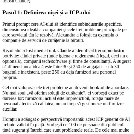
folosit Claude).
Pasul 1: Definirea nișei și a ICP-ului
Primul prompt cere AI-ului să identifice subindustriile specifice,
dimensiunea ideală a companiei și cele trei probleme principale pe
care serviciul tău le rezolvă. Alexandra a folosit ca exemplu o
companie de servicii de curățenie la birouri.
Rezultatul a fost imediat util. Claude a identificat trei subindustrii
potrivite: clinici private (unde igiena e reglementată legal, deci nu e
opțională), companii tech/software și firme de consultanță. A sugerat
că dimensiunea ideală este între 30 și 250 de angajați – sub 30
bugetul e inexistent, peste 250 au deja furnizori sau personal
propriu.
Cel mai valoros: cele trei probleme au devenit hook-ul de abordare.
Nu mai spui „vă oferim soluții de curățenie”, ci vorbești exact pe
durerea lor: furnizorul actual este impredictibil, rotația mare de
personal afectează calitatea, nu au timp să gestioneze un furnizor
auxiliar.
Horațiu a adăugat o perspectivă importantă: acest ICP generat de AI
trebuie validat în piață. Vorbești cu 100 de persoane din publicul
țintă sugerat și întrebi care sunt problemele reale. De cele mai multe