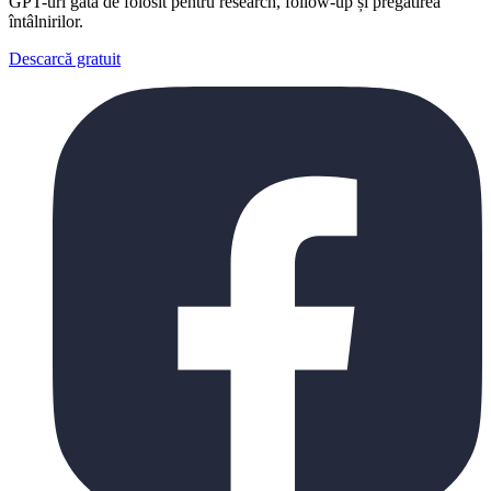
GPT-uri gata de folosit pentru research, follow-up și pregătirea
întâlnirilor.
Descarcă gratuit