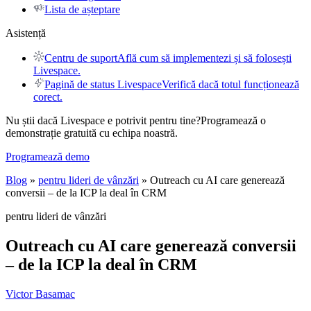
Lista de așteptare
Asistență
Centru de suport
Află cum să implementezi și să folosești
Livespace.
Pagină de status Livespace
Verifică dacă totul funcționează
corect.
Nu știi dacă Livespace e potrivit pentru tine?
Programează o
demonstrație gratuită cu echipa noastră.
Programează demo
Blog
»
pentru lideri de vânzări
» Outreach cu AI care generează
conversii – de la ICP la deal în CRM
pentru lideri de vânzări
Outreach cu AI care generează conversii
– de la ICP la deal în CRM
Victor Basamac