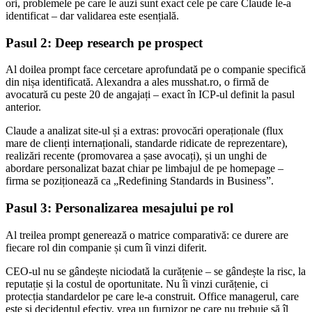
ori, problemele pe care le auzi sunt exact cele pe care Claude le-a
identificat – dar validarea este esențială.
Pasul 2: Deep research pe prospect
Al doilea prompt face cercetare aprofundată pe o companie specifică
din nișa identificată. Alexandra a ales musshat.ro, o firmă de
avocatură cu peste 20 de angajați – exact în ICP-ul definit la pasul
anterior.
Claude a analizat site-ul și a extras: provocări operaționale (flux
mare de clienți internaționali, standarde ridicate de reprezentare),
realizări recente (promovarea a șase avocați), și un unghi de
abordare personalizat bazat chiar pe limbajul de pe homepage –
firma se poziționează ca „Redefining Standards in Business”.
Pasul 3: Personalizarea mesajului pe rol
Al treilea prompt generează o matrice comparativă: ce durere are
fiecare rol din companie și cum îi vinzi diferit.
CEO-ul nu se gândește niciodată la curățenie – se gândește la risc, la
reputație și la costul de oportunitate. Nu îi vinzi curățenie, ci
protecția standardelor pe care le-a construit. Office managerul, care
este și decidentul efectiv, vrea un furnizor pe care nu trebuie să îl