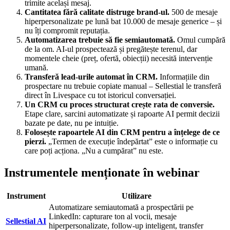
trimite același mesaj.
Cantitatea fără calitate distruge brand-ul.
500 de mesaje
hiperpersonalizate pe lună bat 10.000 de mesaje generice – și
nu îți compromit reputația.
Automatizarea trebuie să fie semiautomată.
Omul cumpără
de la om. AI-ul prospectează și pregătește terenul, dar
momentele cheie (preț, ofertă, obiecții) necesită intervenție
umană.
Transferă lead-urile automat în CRM.
Informațiile din
prospectare nu trebuie copiate manual – Sellestial le transferă
direct în Livespace cu tot istoricul conversației.
Un CRM cu proces structurat crește rata de conversie.
Etape clare, sarcini automatizate și rapoarte AI permit decizii
bazate pe date, nu pe intuiție.
Folosește rapoartele AI din CRM pentru a înțelege de ce
pierzi.
„Termen de execuție îndepărtat” este o informație cu
care poți acționa. „Nu a cumpărat” nu este.
Instrumentele menționate în webinar
Instrument
Utilizare
Automatizare semiautomată a prospectării pe
LinkedIn: capturare ton al vocii, mesaje
Sellestial AI
hiperpersonalizate, follow-up inteligent, transfer