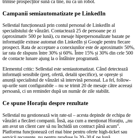
trimise prospecților sună ca tine, nu ca un robot.
Campanii semiautomatizate pe LinkedIn
Sellestial funcționează prin contul personal de LinkedIn al
specialistului de vânzări. Contactează 25 de persoane pe zi
(aproximativ 500 pe lună), cu mesaje hiperpersonalizate bazate pe
informațiile extrase automat din LinkedIn și Google pentru fiecare
prospect. Rata de acceptare a conexiunilor este de aproximativ 50%,
iar rata de răspuns între 30% și 60%. Între 15% și 30% din cele 500
de contacte lunare ajung la o întâlnire programată.
Elementul critic: Sellestial este semiautomatizat. Când detectează
informații sensibile (preț, ofertă, detalii specifice), se oprește și
anunță specialistul de vânzări să intervină personal. La fel, follow-
up-urile sunt configurabile – nu se trimit 20 de mesaje către aceeași
persoană, ci un reminder după un număr de zile stabilit.
Ce spune Horațiu despre rezultate
Sellestial nu gestionează win rate-ul – acesta depinde de echipa de
vânzări a fiecărei companii. Însă, așa cum a menționat Horațiu, „nu
am avut un client care să nu închidă un contract până acum”.
Platforma funcționează cel mai bine pentru oferte high-ticket sau
servicii recurente, nu pentru produse la 20–30 € pe lună.