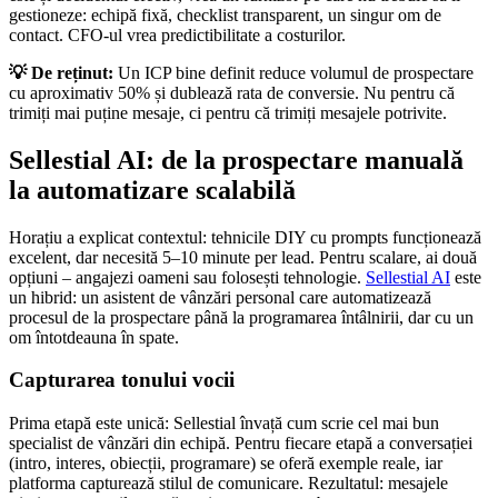
gestioneze: echipă fixă, checklist transparent, un singur om de
contact. CFO-ul vrea predictibilitate a costurilor.
💡 De reținut:
Un ICP bine definit reduce volumul de prospectare
cu aproximativ 50% și dublează rata de conversie. Nu pentru că
trimiți mai puține mesaje, ci pentru că trimiți mesajele potrivite.
Sellestial AI: de la prospectare manuală
la automatizare scalabilă
Horațiu a explicat contextul: tehnicile DIY cu prompts funcționează
excelent, dar necesită 5–10 minute per lead. Pentru scalare, ai două
opțiuni – angajezi oameni sau folosești tehnologie.
Sellestial AI
este
un hibrid: un asistent de vânzări personal care automatizează
procesul de la prospectare până la programarea întâlnirii, dar cu un
om întotdeauna în spate.
Capturarea tonului vocii
Prima etapă este unică: Sellestial învață cum scrie cel mai bun
specialist de vânzări din echipă. Pentru fiecare etapă a conversației
(intro, interes, obiecții, programare) se oferă exemple reale, iar
platforma capturează stilul de comunicare. Rezultatul: mesajele