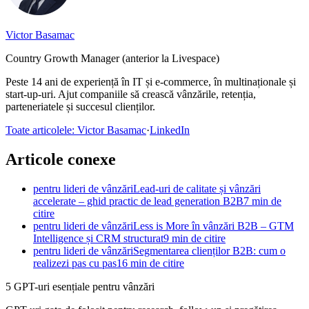
Victor Basamac
Country Growth Manager
(anterior la Livespace)
Peste 14 ani de experiență în IT și e-commerce, în multinaționale și
start-up-uri. Ajut companiile să crească vânzările, retenția,
parteneriatele și succesul clienților.
Toate articolele: Victor Basamac
·
LinkedIn
Articole conexe
pentru lideri de vânzări
Lead-uri de calitate și vânzări
accelerate – ghid practic de lead generation B2B
7 min de
citire
pentru lideri de vânzări
Less is More în vânzări B2B – GTM
Intelligence și CRM structurat
9 min de citire
pentru lideri de vânzări
Segmentarea clienților B2B: cum o
realizezi pas cu pas
16 min de citire
5 GPT-uri esențiale pentru vânzări