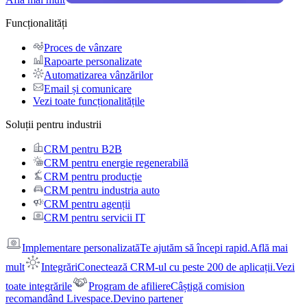
Funcționalități
Proces de vânzare
Rapoarte personalizate
Automatizarea vânzărilor
Email și comunicare
Vezi toate funcționalitățile
Soluții pentru industrii
CRM pentru B2B
CRM pentru energie regenerabilă
CRM pentru producție
CRM pentru industria auto
CRM pentru agenții
CRM pentru servicii IT
Implementare personalizată
Te ajutăm să începi rapid.
Află mai
mult
Integrări
Conectează CRM-ul cu peste 200 de aplicații.
Vezi
toate integrările
Program de afiliere
Câștigă comision
recomandând Livespace.
Devino partener