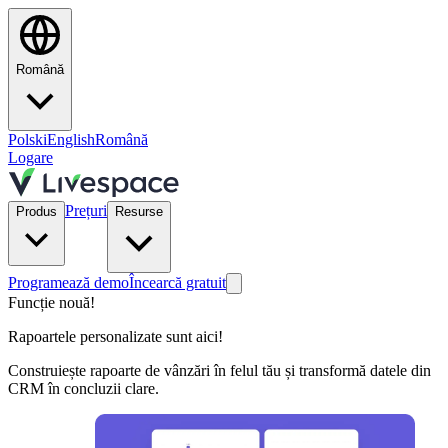
Română
Polski
English
Română
Logare
Prețuri
Produs
Resurse
Programează demo
Încearcă gratuit
Funcție nouă!
Rapoartele personalizate sunt aici!
Construiește rapoarte de vânzări în felul tău și transformă datele din
CRM în concluzii clare.