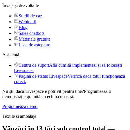
Învață și dezvoltă-te
Studii de caz
Webinarii
Blog
Sales chatbots
Materiale gratuite
Lista de așteptare
Asistență
Centru de suport
Află cum să implementezi și să folosești
Livespace.
Pagină de status Livespace
Verifică dacă totul funcționează
corect.
Nu știi dacă Livespace e potrivit pentru tine?
Programează o
demonstrație gratuită cu echipa noastră.
Programează demo
Textile și ambalaje
Vânzări în 13 țări
sub control total —