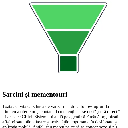
Sarcini și mementouri
Toată activitatea zilnică de vânzări — de la follow-up-uri la
trimiterea ofertelor și contactul cu clienții — se desfășoară direct în
Livespace CRM. Sistemul îi ajută pe agenți să rămână organizați,
afișând sarcinile viitoare și activitățile importante în dashboard și
aplicația mobilă. Astfel, știu mereu pe ce să se concentreze și nu