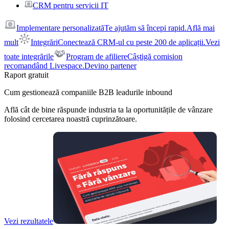
CRM pentru servicii IT
Implementare personalizată
Te ajutăm să începi rapid.
Află mai
mult
Integrări
Conectează CRM-ul cu peste 200 de aplicații.
Vezi
toate integrările
Program de afiliere
Câștigă comision
recomandând Livespace.
Devino partener
Raport gratuit
Cum gestionează companiile B2B leadurile inbound
Află cât de bine răspunde industria ta la oportunitățile de vânzare
folosind cercetarea noastră cuprinzătoare.
Vezi rezultatele