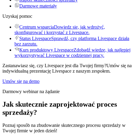
Darmowe materiały
Uzyskaj pomoc
Centrum wsparcia
Dowiedz się, jak wdrożyć,
skonfigurować i korzystać z Livespace.
Status Livespace
Sprawdź, czy platforma Livespace działa
bez zarzutu.
Kurs produktowy Livespace
Zdobądź wiedzę, jak najlepiej
wykorzystywać Livespace w codziennej pracy.
Zastanawiasz się, czy Livespace jest dla Twojej firmy?
Umów się na
indywidualną prezentację Livespace z naszym zespołem.
Umów się na demo
Darmowy webinar na żądanie
Jak skutecznie
zaprojektować proces
sprzedaży?
Poznaj sposób na zbudowanie skutecznego procesu sprzedaży w
Twojej firmie w jeden dzień!