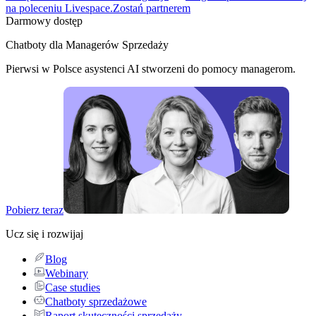
na poleceniu Livespace.
Zostań partnerem
Darmowy dostęp
Chatboty dla Managerów Sprzedaży
Pierwsi w Polsce asystenci AI stworzeni do pomocy managerom.
Pobierz teraz
Ucz się i rozwijaj
Blog
Webinary
Case studies
Chatboty sprzedażowe
Raport skuteczności sprzedaży