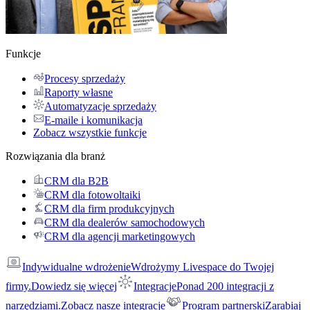
Funkcje
Procesy sprzedaży
Raporty własne
Automatyzacje sprzedaży
E-maile i komunikacja
Zobacz wszystkie funkcje
Rozwiązania dla branż
CRM dla B2B
CRM dla fotowoltaiki
CRM dla firm produkcyjnych
CRM dla dealerów samochodowych
CRM dla agencji marketingowych
Indywidualne wdrożenie
Wdrożymy Livespace do Twojej
firmy.
Dowiedz się więcej
Integracje
Ponad 200 integracji z
narzędziami.
Zobacz nasze integracje
Program partnerski
Zarabiaj