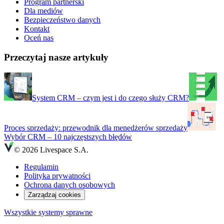
Program partnerski
Dla mediów
Bezpieczeństwo danych
Kontakt
Oceń nas
Przeczytaj nasze artykuły
System CRM – czym jest i do czego służy CRM?
Proces sprzedaży: przewodnik dla menedżerów sprzedaży
Wybór CRM – 10 najczęstszych błędów
© 2026 Livespace S.A.
Regulamin
Polityka prywatności
Ochrona danych osobowych
Zarządzaj cookies
Wszystkie systemy sprawne